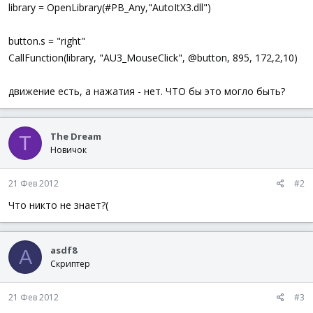
а
library = OpenLibrary(#PB_Any,"AutoItX3.dll")
button.s = "right"
CallFunction(library, "AU3_MouseClick", @button, 895, 172,2,10)
движение есть, а нажатия - нет. ЧТО бы это могло быть?
The Dream
T
Новичок
21 Фев 2012
#2
Что никто не знает?(
asdf8
A
Скриптер
21 Фев 2012
#3