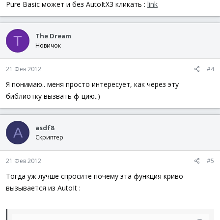
Pure Basic может и без AutoItX3 кликать :
link
The Dream
T
Новичок
21 Фев 2012
#4
Я понимаю.. меня просто интересует, как через эту
библиотку вызвать ф-цию..)
asdf8
A
Скриптер
21 Фев 2012
#5
Тогда уж лучше спросите почему эта функция криво
вызывается из AutoIt :