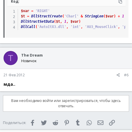
Код:
$var
=
'RIGHT'
$t
=
DllStructCreate
(
'Char['
&
StringLen
(
$var
)
+
1
&
DllStructSetData
(
$t
,
1
,
$var
)
DllCall
(
'AutoItX3.dll'
,
'int'
,
'AU3_MouseClick'
,
'ptr
The Dream
T
Новичок
21 Фев 2012
#6
мда..
Вам необходимо войти или зарегистрироваться, чтобы здесь
отвечать.
Facebook
Twitter
Reddit
Pinterest
Tumblr
WhatsApp
Электронная 
Ссылка
Поделиться: