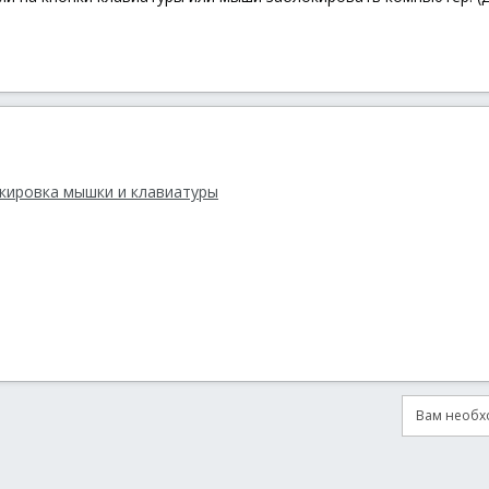
окировка мышки и клавиатуры
Вам необхо
онная почта
сылка