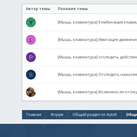
Автор темы
Похожие темы
Y
[Мышь, клавиатура] Комбинация клави
L
[Мышь, клавиатура] Имитация движен
P
[Мышь, клавиатура] отследить действи
B
[Мышь, клавиатура] Отследить нажатие
[Мышь, клавиатура] Возможно ли отслед
Главная
Форум
Общий раздел по AutoIt
Общи