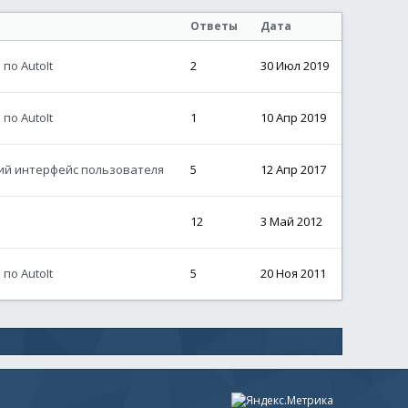
Ответы
Дата
по AutoIt
2
30 Июл 2019
по AutoIt
1
10 Апр 2019
кий интерфейс пользователя
5
12 Апр 2017
12
3 Май 2012
по AutoIt
5
20 Ноя 2011