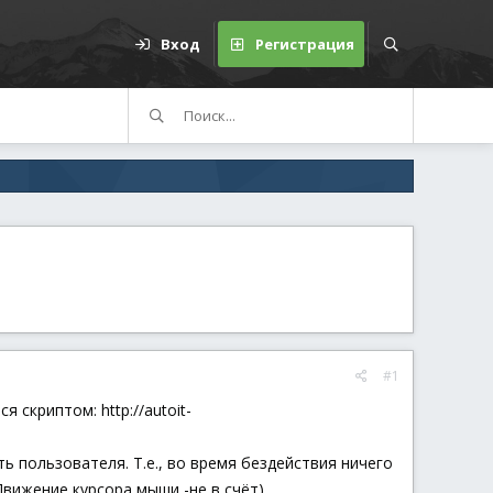
Вход
Регистрация
#1
скриптом: http://autoit-
ь пользователя. Т.е., во время бездействия ничего
вижение курсора мыши -не в счёт).