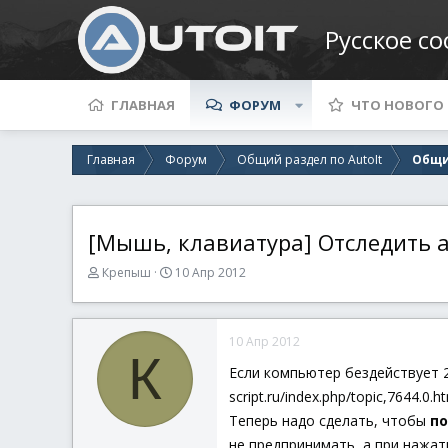
Русское с
ГЛАВНАЯ
ФОРУМ
ЧТО НОВОГО
Главная
Форум
Общий раздел по AutoIt
Общи
[Мышь, клавиатура] Отследить 
А
Д
Крепыш
10 Апр 2012
в
а
т
т
о
а
10 Апр 2012
р
н
К
т
а
Если компьютер бездействует 2 
е
ч
script.ru/index.php/topic,7644.0.h
м
а
ы
л
Теперь надо сделать, чтобы
по
а
не предпринимать, а при нажат