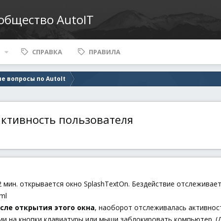
ообщество AutoIT
СПРАВКА
ПРАВИЛА
е вопросы по AutoIt
активность пользователя
мин. открывается окно SplashTextOn. Бездействие отслеживается 
tml
сле открытия этого окна
, наоборот отслеживалась активност
ии на кнопки клавиатуры или мыши заблокировать компьютер. (Д