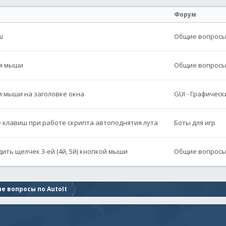
Форум
ш
Общие вопросы 
ия мыши
Общие вопросы 
я мыши на заголовке окна
GUI - Графичес
 клавиш при работе скрипта автоподнятия лута
Боты для игр
ить щелчек 3-ей (4й, 5й) кнопкой мыши
Общие вопросы 
е вопросы по AutoIt