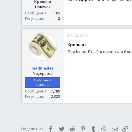
Крепыш
Новичок
Сообщения
105
Репутация
2
10 Апр 2012
Крепыш
,
BlockInputEx - Расширенная бл
madmasles
Модератор
Глобальный
модератор
Сообщения
7,789
Репутация
2,323
Facebook
Twitter
Reddit
Pinterest
Tumblr
WhatsApp
Электр
С
Поделиться: