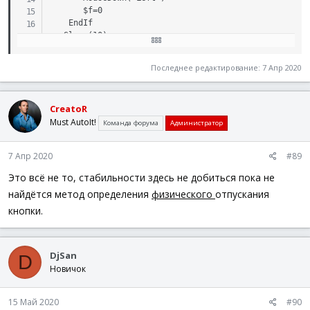
       $f=0

    EndIf

   Sleep(10)

WEnd

Последнее редактирование:
7 Апр 2020
Func Exitt()

   Exit

EndFunc
CreatoR
Must AutoIt!
Команда форума
Администратор
7 Апр 2020
#89
Это всё не то, стабильности здесь не добиться пока не
найдётся метод определения
физического
отпускания
кнопки.
DjSan
D
Новичок
15 Май 2020
#90