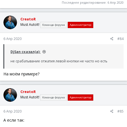
Последнее редактирование:
6 Апр 2020
CreatoR
Must AutoIt!
Команда форума
Администратор
6 Апр 2020
#84
DjSan сказал(а):
не срабатывание отжатия левой кнопки не часто но есть
На моём примере?
CreatoR
Must AutoIt!
Команда форума
Администратор
6 Апр 2020
#85
А если так: