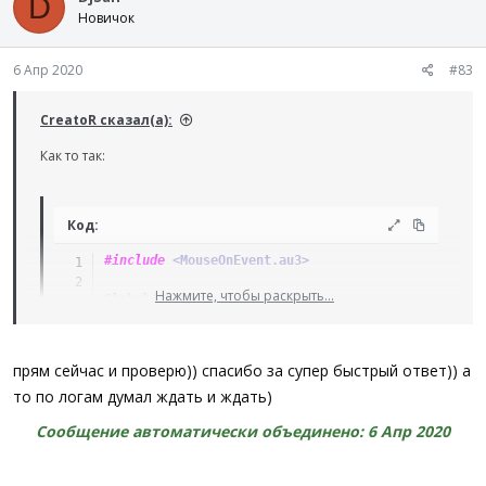
D
Func
_MousePrimary_Event
(
$iEvent
)
Новичок
Switch
$iEvent
Case
$MOUSE_PRIMARYDOWN_EVENT
$bPrimaryDown
=
True
6 Апр 2020
#83
Case
$MOUSE_PRIMARYUP_EVENT
$bPrimaryDown
=
False
CreatoR сказал(а):
EndSwitch
EndFunc
Как то так:
Код:
#include
 <MouseOnEvent.au3>
Нажмите, чтобы раскрыть...
Global
$bPrimaryDown
=
False
HotKeySet
(
'{ESC}'
,
'_Quit'
)
прям сейчас и проверю)) спасибо за супер быстрый ответ)) а
_MouseSetOnEvent
(
$MOUSE_PRIMARYDOWN_EVENT
,
'_Mouse
то по логам думал ждать и ждать)
_MouseSetOnEvent
(
$MOUSE_PRIMARYUP_EVENT
,
'_MousePr
Сообщение автоматически объединено:
6 Апр 2020
While
1
Sleep
(
10
)