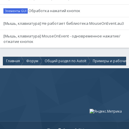
Обработка нажатий кнопок
Элементы GUI
[Мышь, клавиатура] Не работает библиотека MouseOnEvent.au3
[Мышь, клавиатура] MouseOnEvent - одновременное нажатие/
отжатие кнопок
Главная
Форум
Общий раздел по AutoIt
Примеры и рабочие