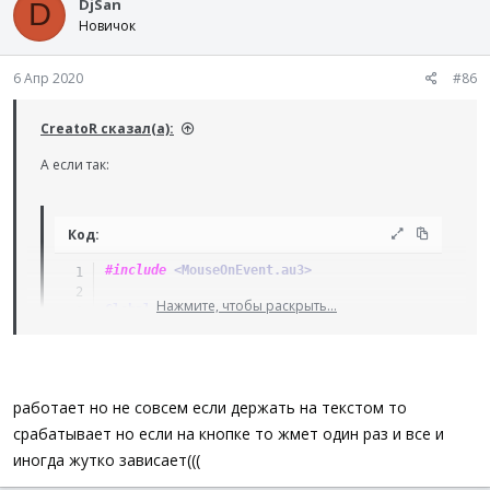
DjSan
D
Func
_Quit
(
)
Новичок
Exit
EndFunc
6 Апр 2020
#86
Func
_MousePrimary_Event
(
$iEvent
)
Switch
$iEvent
CreatoR сказал(а):
Case
$MOUSE_PRIMARYDOWN_EVENT
$bPrimaryDown
=
True
А если так:
Case
$MOUSE_PRIMARYUP_EVENT
$bPrimaryDown
=
False
$bPrimaryUp
=
True
EndSwitch
Код:
EndFunc
#include
 <MouseOnEvent.au3>
Нажмите, чтобы раскрыть...
Global
$bPrimaryDown
=
False
Global
$bPrimaryUp
=
False
HotKeySet
(
'{ESC}'
,
'_Quit'
)
работает но не совсем если держать на текстом то
_MouseSetOnEvent
(
$MOUSE_PRIMARYDOWN_EVENT
,
'_Mouse
_MouseSetOnEvent
(
$MOUSE_PRIMARYUP_EVENT
,
'_MousePr
срабатывает но если на кнопке то жмет один раз и все и
иногда жутко зависает(((
While
1
Sleep
(
10
)