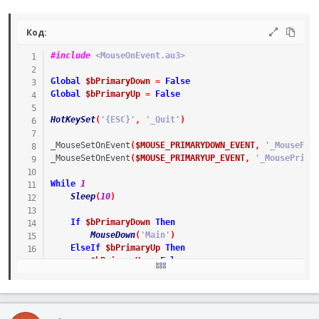
Код:
#include
 <MouseOnEvent.au3>
Global
$bPrimaryDown
=
False
Global
$bPrimaryUp
=
False
HotKeySet
(
'{ESC}'
,
'_Quit'
)
_MouseSetOnEvent
(
$MOUSE_PRIMARYDOWN_EVENT
,
'_MousePri
_MouseSetOnEvent
(
$MOUSE_PRIMARYUP_EVENT
,
'_MousePrima
While
1
Sleep
(
10
)
If
$bPrimaryDown
Then
MouseDown
(
'Main'
)
ElseIf
$bPrimaryUp
Then
$bPrimaryUp
=
False
MouseUp
(
'Main'
)
EndIf
WEnd