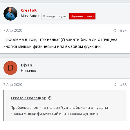
If
$bPrimaryDown
Then
CreatoR
MouseDown
(
'Main'
)
Must AutoIt!
Команда форума
Администратор
ElseIf
$bPrimaryUp
Then
$bPrimaryUp
=
False
7 Апр 2020
#87
MouseUp
(
'Main'
)
EndIf
Проблема в том, что нельзя(?) узнать была ли отпущена
WEnd
кнопка мышки физический или вызовом функции...
Func
_Quit
(
)
Exit
EndFunc
DjSan
D
Новичок
Func
_MousePrimary_Event
(
$iEvent
)
Switch
$iEvent
Case
$MOUSE_PRIMARYDOWN_EVENT
7 Апр 2020
#88
$bPrimaryDown
=
True
Case
$MOUSE_PRIMARYUP_EVENT
CreatoR сказал(а):
$bPrimaryDown
=
False
$bPrimaryUp
=
True
Проблема в том, что нельзя(?) узнать была ли отпущена
EndSwitch
кнопка мышки физический или вызовом функции...
EndFunc