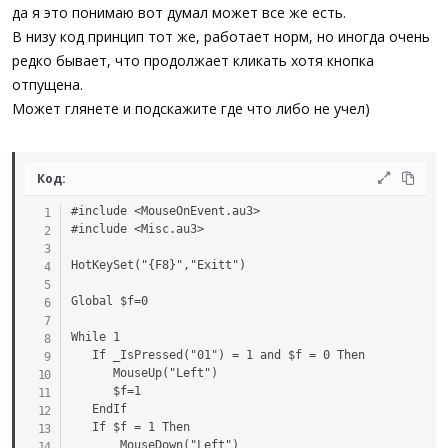
да я это понимаю вот думал может все же есть.
В низу код принцип тот же, работает норм, но иногда очень
редко бывает, что продолжает кликать хотя кнопка
отпущена.
Может глянете и подскажите где что либо не учел)
Код:
#include <MouseOnEvent.au3>

#include <Misc.au3>

HotKeySet("{F8}","Exitt")

Global $f=0

While 1

   If _IsPressed("01") = 1 and $f = 0 Then

      MouseUp("Left")

      $f=1

   EndIf

   If $f = 1 Then

       MouseDown("Left")
