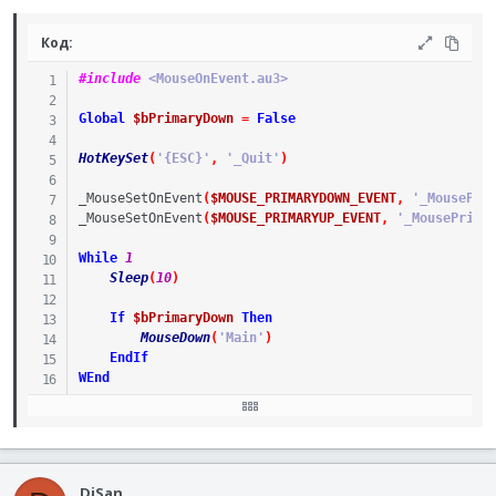
Код:
#include
 <MouseOnEvent.au3>
Global
$bPrimaryDown
=
False
HotKeySet
(
'{ESC}'
,
'_Quit'
)
_MouseSetOnEvent
(
$MOUSE_PRIMARYDOWN_EVENT
,
'_MousePri
_MouseSetOnEvent
(
$MOUSE_PRIMARYUP_EVENT
,
'_MousePrima
While
1
Sleep
(
10
)
If
$bPrimaryDown
Then
MouseDown
(
'Main'
)
EndIf
WEnd
Func
_Quit
(
)
Exit
EndFunc
DjSan