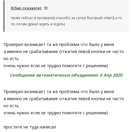
If
$bPrimaryDown
Then
DjSan сказал(а):
MouseDown
(
'Main'
)
EndIf
прям сейчас и проверю)) спасибо за супер быстрый ответ)) а то
WEnd
по логам думал ждать и ждать)
Func
_Quit
(
)
Exit
EndFunc
Проверил возникает та же проблема что было у меня
Func
_MousePrimary_Event
(
$iEvent
)
а именно не срабатывание отжатия левой кнопки не часто
Switch
$iEvent
но есть
Case
$MOUSE_PRIMARYDOWN_EVENT
очень нужно если не трудно помогите с решением)
$bPrimaryDown
=
True
Case
$MOUSE_PRIMARYUP_EVENT
Сообщение автоматически объединено:
6 Апр 2020
$bPrimaryDown
=
False
EndSwitch
EndFunc
Проверил возникает та же проблема что было у меня
а именно не срабатывание отжатия левой кнопки не часто
но есть
очень нужно если не трудно помогите с решением)
простите не туда написал