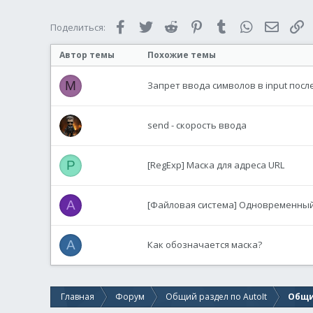
Local
$sLast4
,
Local
$sReadInp
Facebook
Twitter
Reddit
Pinterest
Tumblr
WhatsApp
Электр
С
Поделиться:
Local
$sCheckIn
Автор темы
Похожие темы
While
1
Switch
GUIG
Case
$G
M
Запрет ввода символов в input пос
Exi
Case
El
$sR
send - скорость ввода
If
;          
P
[RegExp] Маска для адреса URL
A
[Файловая система] Одновременный
A
Как обозначается маска?
Главная
Форум
Общий раздел по AutoIt
Общи
End