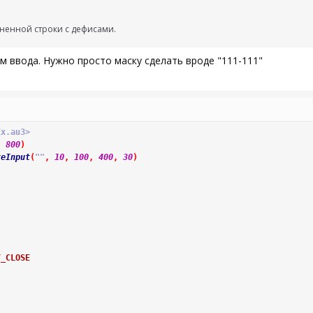
ненной строки с дефисами.
ем ввода. Нужно просто маску сделать вроде "111-111"
Ex.au3>
,
800
)
teInput
(
""
,
10
,
100
,
400
,
30
)
T_CLOSE