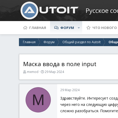
Русское с
ГЛАВНАЯ
ФОРУМ
ЧТО НОВОГО
Главная
Форум
Общий раздел по AutoIt
Общи
Маска ввода в поле input
А
Д
mxmod
29 Мар 2024
в
а
т
т
о
а
29 Мар 2024
р
н
M
т
а
Здравствуйте. Интересует созд
е
ч
через него на следующую цифр
м
а
ы
л
сложно разобраться. Помогите
а