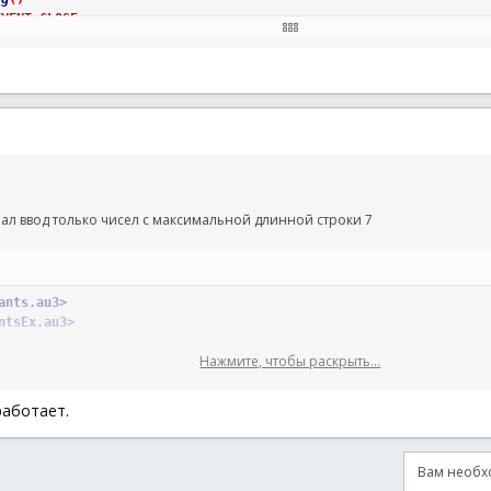
EVENT_CLOSE
Input
=
GUICtrlRead
(
$hInput
)
heckInput
<>
$sReadInput
Then
f StringRegExp($sReadInput, "[^-]{4}$") Then ; <= С регулярным в
Last4
=
StringRight
(
$sReadInput
,
4
)
; <= Без регулярного выражени
StringLen
(
$sLast4
)
=
4
And
(
Not
StringInStr
(
$sLast4
,
"-"
)
)
Then
$sReadInput
=
StringTrimRight
(
$sReadInput
,
1
)
&
"-"
&
StringRight
лал ввод только чисел с максимальной длинной строки 7
GUICtrlSetData
(
$hInput
,
$sReadInput
)
dIf
StringLen
(
$sReadInput
)
>
$nLimit
Then
$sReadInput
=
StringLeft
(
$sReadInput
,
$nLimit
)
ants.au3>
GUICtrlSetData
(
$hInput
,
$sReadInput
)
ntsEx.au3>
dIf
CheckInput
=
$sReadInput
Нажмите, чтобы раскрыть...
)
работает.
UICreate
(
"Example"
,
200
,
40
)
GUICtrlCreateInput
(
""
,
5
,
5
,
190
,
20
,
$ES_NUMBER
)
_SHOW
,
$hGUI
)
Вам необхо