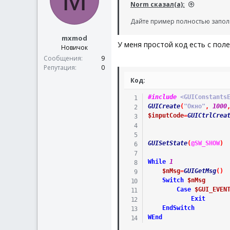
Norm сказал(а):
Дайте пример полностью запол
mxmod
У меня простой код есть с пол
Новичок
Сообщения
9
Репутация
0
Код:
#include
 <GUIConstants
GUICreate
(
"Окно"
,
1000
$inputCode
=
GUICtrlCrea
GUISetState
(
@SW_SHOW
)
While
1
$nMsg
=
GUIGetMsg
(
)
Switch
$nMsg
Case
$GUI_EVEN
Exit
EndSwitch
WEnd