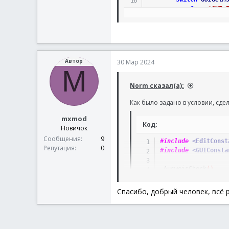
Case
$GUI_
Exit
Case
Else
$sRead
If
$sC
;            I
Автор
30 Мар 2024
M
$s
If
Norm сказал(а):
Как было задано в условии, сде
mxmod
En
Код:
Новичок
If
Сообщения
9
#include
 <EditConst
Репутация
0
#include
 <GUIConsta
En
$s
_AusweisCheck
(
)
EndIf
EndSwitch
Func
_AusweisCheck
(
Спасибо, добрый человек, всё 
WEnd
Local
$hGUI
=
G
EndFunc
Local
$hInput
=
GUISetState
(
@SW