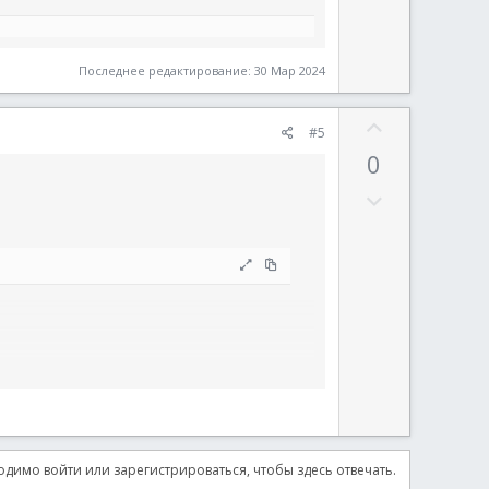
Последнее редактирование:
30 Мар 2024
З
ыражением
#5
а
0
я
; <= Без регулярного выражения
П
р
(
$sReadInput
,
1
)
о
т
и
в
димо войти или зарегистрироваться, чтобы здесь отвечать.