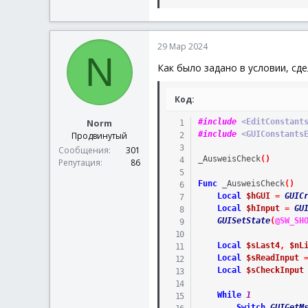
29 Мар 2024
N
Как было задано в условии, сд
Код:
Norm
#include
 <EditConstant
#include
 <GUIConstants
Продвинутый
Сообщения
301
_AusweisCheck
(
)
Репутация
86
Func
_AusweisCheck
(
)
Local
$hGUI
=
GUIC
Local
$hInput
=
GU
GUISetState
(
@SW_SH
Local
$sLast4
,
$nL
Local
$sReadInput
Local
$sCheckInput
While
1
Switch
GUIGetM