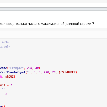
елал ввод только чисел с максимальной длинной строки 7
s.au3>
Ex.au3>
reate
(
"Example"
,
200
,
40
)
ICtrlCreateInput
(
""
,
5
,
5
,
190
,
20
,
$ES_NUMBER
)
OW
,
$hGUI
)
imit
=
7
=
""
=
-
1
sg
(
)