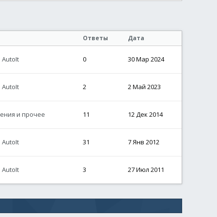
Ответы
Дата
AutoIt
0
30 Мар 2024
AutoIt
2
2 Май 2023
м выражением
ения и прочее
11
12 Дек 2014
ения
hen
; <= Без регулярного выражения
AutoIt
31
7 Янв 2012
ght
(
$sReadInput
,
1
)
AutoIt
3
27 Июл 2011