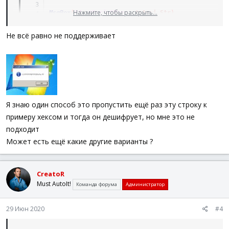
Нажмите, чтобы раскрыть...
MsgBox
(
64
,
@ScriptName
,
$sAnsi_Str
)
Func
Decrypt
(
$get
)
Не всё равно не поддерживает
Local
$string
,
$string2
For
$string2
=
1
To
StringLen
(
$get
)
$string
=
$string
&
Chr
(
Asc
(
StringMid
(
$get
Next
Return
$string
Я знаю один способ это пропустить ещё раз эту строку к
EndFunc
примеру хексом и тогда он дешифрует, но мне это не
подходит
Может есть ещё какие другие варианты ?
CreatoR
Must AutoIt!
Команда форума
Администратор
29 Июн 2020
#4