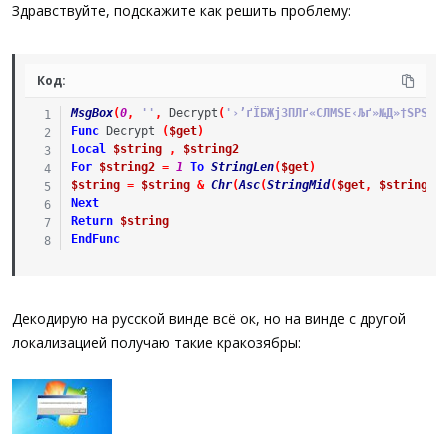
а
Здравствуйте, подскажите как решить проблему:
Код:
MsgBox
(
0
,
''
,
Decrypt
(
'›’ґЇБЖјЗПЛґ«СЛМЅЕ‹Љґ»№Д»†ЅРЅ'
)
Func
Decrypt
(
$get
)
Local
$string
,
$string2
For
$string2
=
1
To
StringLen
(
$get
)
$string
=
$string
&
Chr
(
Asc
(
StringMid
(
$get
,
$string2
,
Next
Return
$string
EndFunc
Декодирую на русской винде всё ок, но на винде с другой
локализацией получаю такие кракозябры: