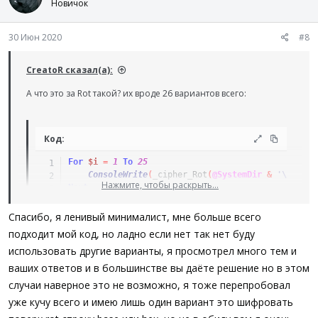
Новичок
$iRotType
=
Int
(
$iRotType
)
Switch
$iRotType
30 Июн 2020
#8
Case
1
To
4
,
6
To
12
,
14
To
17
,
19
To
25
; al
For
$idat
=
0
To
UBound
(
$aStr
)
-
1
If
Not
$bDecode
Then
CreatoR сказал(а):
Switch
$aStr
[
$idat
]
А что это за Rot такой? их вроде 26 вариантов всего:
Case
65
To
90
$aStr
[
$idat
]
+=
$iRotType
If
$aStr
[
$idat
]
>
90
Then
$aStr
[
$idat
]
=
(
$aStr
Код:
EndIf
Case
97
To
122
For
$i
=
1
To
25
$aStr
[
$idat
]
+=
$iRotType
ConsoleWrite
(
_cipher_Rot
(
@SystemDir
&
'\calc.e
If
$aStr
[
$idat
]
>
122
The
Нажмите, чтобы раскрыть...
Next
$aStr
[
$idat
]
=
(
$aStr
EndIf
ConsoleWrite
(
_cipher_Rot
(
@SystemDir
&
'\calc.exe'
,
Спасибо, я ленивый минималист, мне больше всего
EndSwitch
подходит мой код, но ладно если нет так нет буду
Else
;=================================================
Switch
$aStr
[
$idat
]
использовать другие варианты, я просмотрел много тем и
; Function Name....:    _cipher_Rot($s_data [, $iR
Case
65
To
90
; Description......:    cipher char rotation Rot:1
ваших ответов и в большинстве вы даёте решение но в этом
$aStr
[
$idat
]
-=
$iRotType
; Parameter(s).....:
случаи наверное это не возможно, я тоже перепробовал
If
$aStr
[
$idat
]
<
65
Then
;                       $sData:      String to enc
$aStr
[
$idat
]
=
91
-
(
уже кучу всего и имею лишь один вариант это шифровать
;                       $iRotType:  [Default = 13]
EndIf
;                       $bDecode:   [Default = Fal