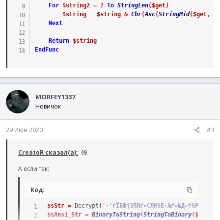
For
$string2
=
1
To
StringLen
(
$get
)
$string
=
$string
&
Chr
(
Asc
(
StringMid
(
$get
,
$
Next
Return
$string
EndFunc
MORFEY1337
Новичок
29 Июн 2020
#3
CreatoR сказал(а):
А если так:
Код:
$sStr
=
Decrypt
(
'›’ґЇБЖјЗПЛґ«СЛМЅЕ‹Љґ»№Д»†ЅРЅ'
)
$sAnsi_Str
=
BinaryToString
(
StringToBinary
(
$sStr
)
,