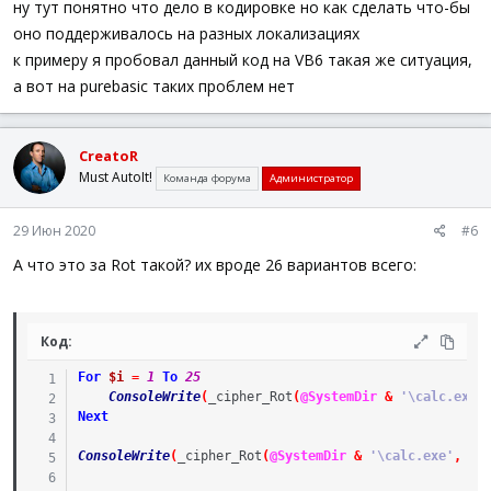
ну тут понятно что дело в кодировке но как сделать что-бы
оно поддерживалось на разных локализациях
к примеру я пробовал данный код на VB6 такая же ситуация,
а вот на purebasic таких проблем нет
CreatoR
Must AutoIt!
Команда форума
Администратор
29 Июн 2020
#6
А что это за Rot такой? их вроде 26 вариантов всего:
Код:
For
$i
=
1
To
25
ConsoleWrite
(
_cipher_Rot
(
@SystemDir
&
'\calc.exe'
Next
ConsoleWrite
(
_cipher_Rot
(
@SystemDir
&
'\calc.exe'
,
47