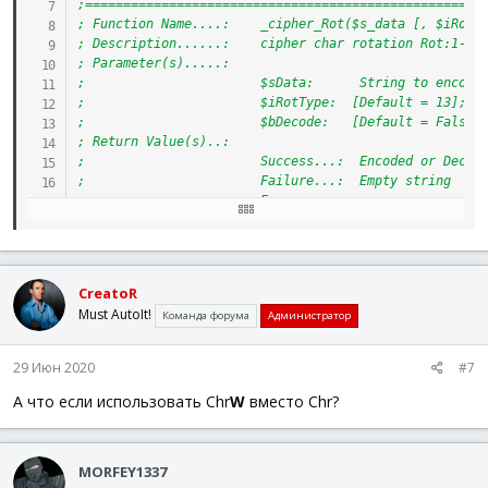
;====================================================
; Function Name....:    _cipher_Rot($s_data [, $iRotT
; Description......:    cipher char rotation Rot:1-25
; Parameter(s).....:
;                       $sData:      String to encode
;                       $iRotType:  [Default = 13]; i
;                       $bDecode:   [Default = False]
; Return Value(s)..:
;                       Success...:  Encoded or Decod
;                       Failure...:  Empty string
;                       Error.....:
;                                    1. Empty String
;                                    2. StringToASCII
;                                    3. Passed wrong 
; Requirement(s)...:    N/A
CreatoR
; Author(s)........:    SmOke_N (Ron Nielsen) Ron.SMA
Must AutoIt!
Команда форума
Администратор
; Modified.........:    N/A
; Comment(s).......:    Tested with AutoIt 3.3.6.1/3.
; Example(s).......:    See example output in comment
29 Июн 2020
#7
;====================================================
Func
_cipher_Rot
(
$sData
,
$iRotType
=
13
,
$bDecode
=
T
А что если использовать Chr
W
вместо Chr?
If
Not
StringLen
(
$sData
)
Then
Return
SetError
(
1
,
Local
$aStr
=
StringToASCIIArray
(
$sData
)
MORFEY1337
If
@error
Then
Return
SetError
(
2
,
0
,
""
)