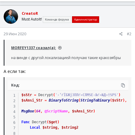
CreatoR
Must AutoIt!
Команда форума
Администратор
29 Июн 2020
#2
MORFEY1337 сказал(а):
на винде с другой локализацией получаю такие кракозябры
А если так:
Код:
$sStr
=
Decrypt
(
'›’ґЇБЖјЗПЛґ«СЛМЅЕ‹Љґ»№Д»†ЅРЅ'
)
$sAnsi_Str
=
BinaryToString
(
StringToBinary
(
$sStr
)
,
4
)
MsgBox
(
64
,
@ScriptName
,
$sAnsi_Str
)
Func
Decrypt
(
$get
)
Local
$string
,
$string2