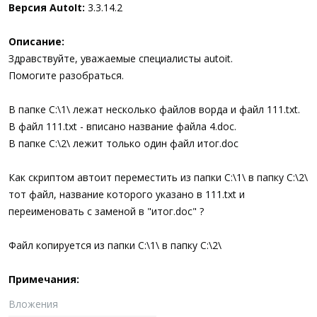
а
Версия AutoIt:
3.3.14.2
Описание:
Здравствуйте, уважаемые специалисты autoit.
Помогите разобраться.
В папке C:\1\ лежат несколько файлов ворда и файл 111.txt.
В файл 111.txt - вписано название файла 4.doc.
В папке C:\2\ лежит только один файл итог.doc
Как скриптом автоит переместить из папки C:\1\ в папку C:\2\
тот файл, название которого указано в 111.txt и
переименовать с заменой в "итог.doc" ?
Файл копируется из папки C:\1\ в папку C:\2\
Примечания:
Вложения