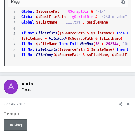
Код:
Global
$sSourcePath
=
@ScriptDir
&
"\1\"
Global
$sDestFilePath
=
@ScriptDir
&
"\2\Итог.doc"
Global
$sListName
=
"111.txt"
,
$sFileName
If
Not
FileExists
(
$sSourcePath
&
$sListName
)
Then
Exi
$sFileName
=
FileRead
(
$sSourcePath
&
$sListName
)
If
Not
$sFileName
Then
Exit
MsgBox
(
16
+
262144
,
"Ошиб
If
Not
FileExists
(
$sSourcePath
&
$sFileName
)
Then
Exi
If
Not
FileCopy
(
$sSourcePath
&
$sFileName
,
$sDestFile
Alofa
A
Гость
27 Сен 2017
#6
Tempo
Спойлер