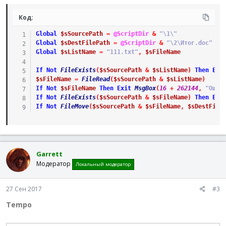
Код:
Global
$sSourcePath
=
@ScriptDir
&
"\1\"
Global
$sDestFilePath
=
@ScriptDir
&
"\2\Итог.doc"
Global
$sListName
=
"111.txt"
,
$sFileName
If
Not
FileExists
(
$sSourcePath
&
$sListName
)
Then
Exi
$sFileName
=
FileRead
(
$sSourcePath
&
$sListName
)
If
Not
$sFileName
Then
Exit
MsgBox
(
16
+
262144
,
"Ошиб
If
Not
FileExists
(
$sSourcePath
&
$sFileName
)
Then
Exi
If
Not
FileMove
(
$sSourcePath
&
$sFileName
,
$sDestFile
Garrett
Модератор
Локальный модератор
27 Сен 2017
#3
Tempo