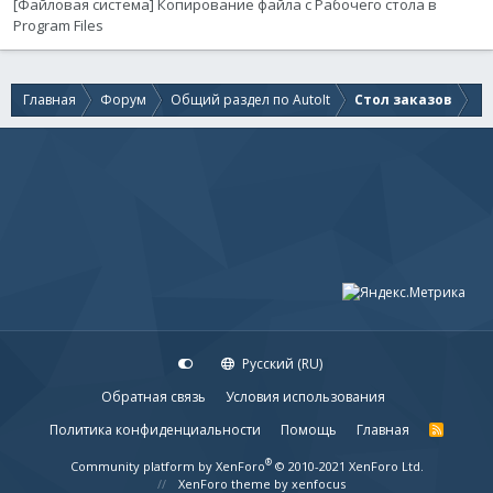
[Файловая система] Копирование файла с Рабочего стола в
Program Files
Главная
Форум
Общий раздел по AutoIt
Стол заказов
Русский (RU)
Обратная связь
Условия использования
Политика конфиденциальности
Помощь
Главная
R
S
S
®
Community platform by XenForo
© 2010-2021 XenForo Ltd.
XenForo theme
by xenfocus