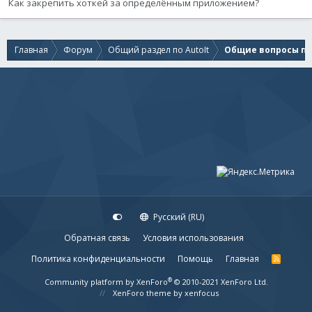
Как закрепить хоткей за определённым приложением?
Главная
Форум
Общий раздел по AutoIt
Общие вопросы по 
Русский (RU)
Обратная связь
Условия использования
Политика конфиденциальности
Помощь
Главная
R
S
S
®
Community platform by XenForo
© 2010-2021 XenForo Ltd.
XenForo theme
by xenfocus