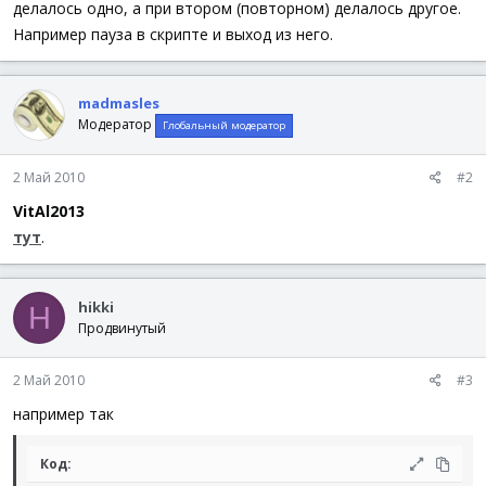
делалось одно, а при втором (повторном) делалось другое.
Например пауза в скрипте и выход из него.
madmasles
Модератор
Глобальный модератор
2 Май 2010
#2
VitAl2013
тут
.
hikki
H
Продвинутый
2 Май 2010
#3
например так
Код: