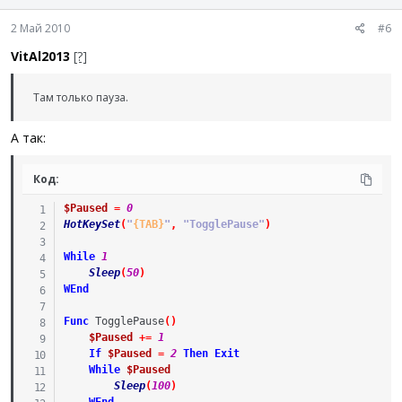
2 Май 2010
#6
VitAl2013
[?]
Там только пауза.
А так:
Код:
$Paused
=
0
HotKeySet
(
"
{TAB}
"
,
"TogglePause"
)
While
1
Sleep
(
50
)
WEnd
Func
TogglePause
(
)
$Paused
+=
1
If
$Paused
=
2
Then
Exit
While
$Paused
Sleep
(
100
)