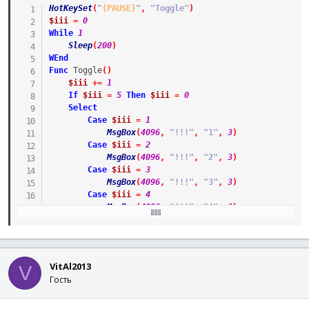
HotKeySet
(
"
{PAUSE}
"
,
"Toggle"
)
$iii
=
0
While
1
Sleep
(
200
)
WEnd
Func
Toggle
(
)
$iii
+=
1
If
$iii
=
5
Then
$iii
=
0
Select
Case
$iii
=
1
MsgBox
(
4096
,
"!!!"
,
"1"
,
3
)
Case
$iii
=
2
MsgBox
(
4096
,
"!!!"
,
"2"
,
3
)
Case
$iii
=
3
MsgBox
(
4096
,
"!!!"
,
"3"
,
3
)
Case
$iii
=
4
MsgBox
(
4096
,
"!!!"
,
"4"
,
3
)
Case
$iii
=
5
MsgBox
(
4096
,
"!!!"
,
"5"
,
3
)
EndSelect
VitAl2013
V
EndFunc
Гость