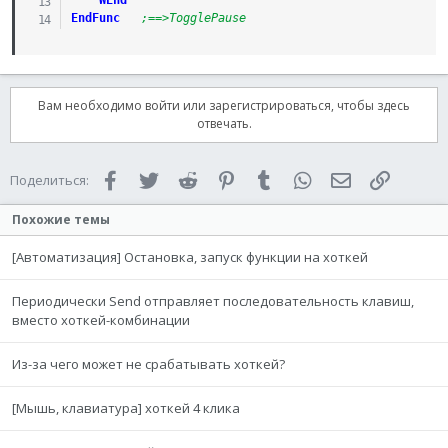
WEnd
EndFunc
;==>TogglePause
Вам необходимо войти или зарегистрироваться, чтобы здесь
отвечать.
Facebook
Twitter
Reddit
Pinterest
Tumblr
WhatsApp
Электронная 
Ссылка
Поделиться:
Похожие темы
[Автоматизация] Остановка, запуск функции на хоткей
Периодически Send отправляет последовательность клавиш,
вместо хоткей-комбинации
Из-за чего может не срабатывать хоткей?
[Мышь, клавиатура] хоткей 4 клика