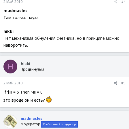
2 Май 2010
#4
madmasles
Там только пауза.
hikki
Нет механизма обнуления счётчика, но в принципе можно
наворотить.
hikki
H
Продвинутый
2 Май 2010
#5
If $iii = 5 Then $iii = 0
это вроде он и есть?
madmasles
Модератор
Глобальный модератор