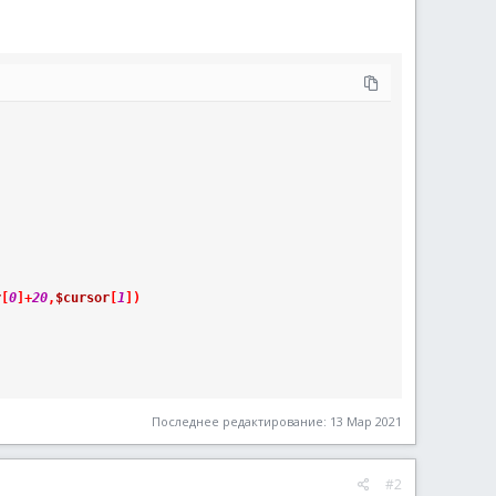
r
[
0
]
+
20
,
$cursor
[
1
]
)
Последнее редактирование:
13 Мар 2021
#2