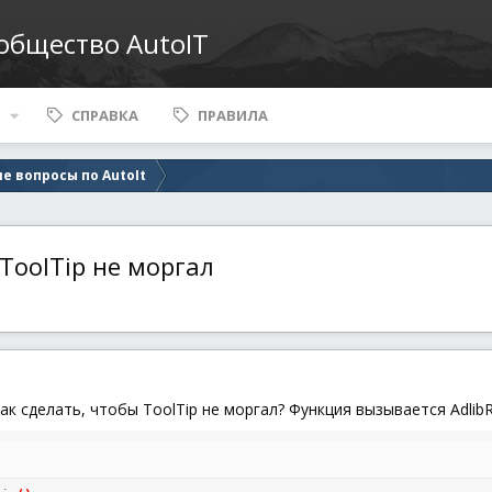
ообщество AutoIT
СПРАВКА
ПРАВИЛА
е вопросы по AutoIt
 ToolTip не моргал
как сделать, чтобы ToolTip не моргал? Функция вызывается AdlibRe