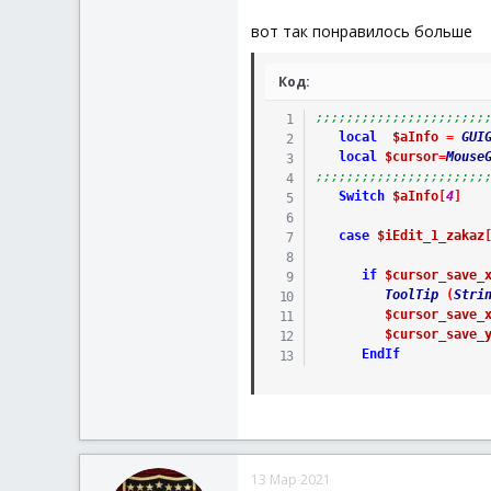
EndSwitch
вот так понравилось больше
Код:
;;;;;;;;;;;;;;;;;;;;;;
local
$aInfo
=
GUI
local
$cursor
=
Mouse
;;;;;;;;;;;;;;;;;;;;;;
Switch
$aInfo
[
4
]
case
$iEdit_1_zakaz
if
$cursor_save_
ToolTip
(
Stri
$cursor_save_
$cursor_save_
EndIf
13 Мар 2021