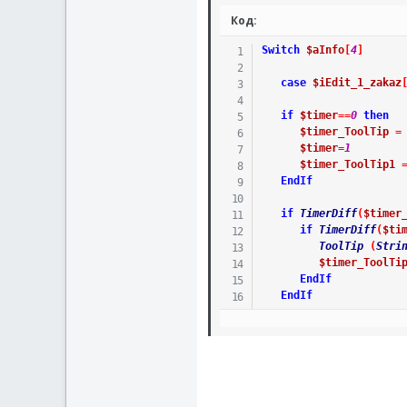
If
(
_IsPresse
Код:
ClipPut
(
$D
animaciya_
Switch
$aInfo
[
4
]
EndIf
EndSwitch
case
$iEdit_1_zakaz
if
$timer
==
0
then
$timer_ToolTip
=
$timer
=
1
$timer_ToolTip1
EndIf
if
TimerDiff
(
$timer
if
TimerDiff
(
$ti
ToolTip
(
Stri
$timer_ToolTi
EndIf
EndIf
Case
Else
$timer_Tool
$timer
=
0
$timer1
=
0
ToolTip
(
""
)