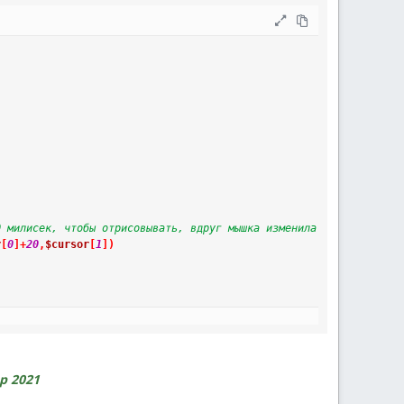
0 милисек, чтобы отрисовывать, вдруг мышка изменила положение 
r
[
0
]
+
20
,
$cursor
[
1
]
)
р 2021