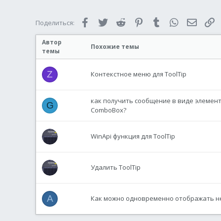
Facebook
Twitter
Reddit
Pinterest
Tumblr
WhatsApp
Электр
С
Поделиться:
Автор
Похожие темы
темы
Z
Контекстное меню для ToolTip
как получить сообщение в виде элемента
G
ComboBox?
WinApi функция для ToolTip
Удалить ToolTip
A
Как можно одновременно отображать нес