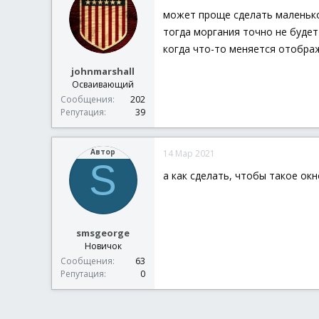
может проще сделать маленькое
тогда моргания точно не будет
когда что-то меняется отображ
johnmarshall
Осваивающий
Сообщения
202
Репутация
39
Автор
14 Мар 2021
S
а как сделать, чтобы такое ок
smsgeorge
Новичок
Сообщения
63
Репутация
0