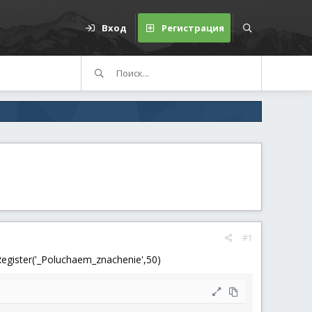
Вход
Регистрация
#1
gister('_Poluchaem_znachenie',50)