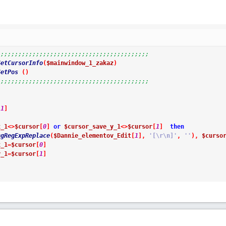
;;;;;;;;;;;;;;;;;;;;;;;;;;;;;;;;;;;;;;;;;;;
GetCursorInfo
(
$mainwindow_1_zakaz
)
GetPos
(
)
;;;;;;;;;;;;;;;;;;;;;;;;;;;;;;;;;;;;;;;;;;;
[
1
]
x_1
<>
$cursor
[
0
]
or
$cursor_save_y_1
<>
$cursor
[
1
]
then
ngRegExpReplace
(
$Dannie_elementov_Edit
[
1
]
,
'[\r\n]'
,
''
)
,
$curso
x_1
=
$cursor
[
0
]
y_1
=
$cursor
[
1
]