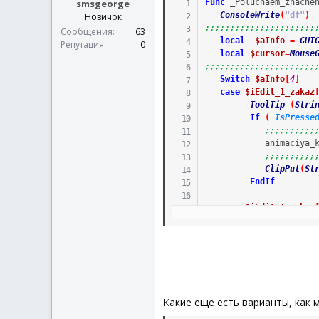
smsgeorge
Func
_Poluchaem_znache
ConsoleWrite
(
"df"
)
Новичок
;;;;;;;;;;;;;;;;;;;;;;
Сообщения
63
local
$aInfo
=
GUI
Репутация
0
local
$cursor
=
Mouse
;;;;;;;;;;;;;;;;;;;;;;
Switch
$aInfo
[
4
]
case
$iEdit_1_zakaz
ToolTip
(
Stri
If
(
_IsPresse
;;;;;;;;;;
animaciya_
;;;;;;;;;;
ClipPut
(
St
EndIf
case
$iEdit_1_zakaz
ToolTip
(
$Dan
If
(
_IsPresse
ClipPut
(
$D
animaciya_
EndIf
case
$iEdit_1_zakaz
Какие еще есть варианты, как 
ToolTip
(
$Dan