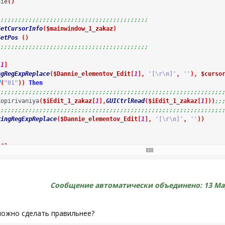
nie
(
)
;;;;;;;;;;;;;;;;;;;;;;;;;;;;;;;;;;;;;;;;;;;
GetCursorInfo
(
$mainwindow_1_zakaz
)
GetPos
(
)
;;;;;;;;;;;;;;;;;;;;;;;;;;;;;;;;;;;;;;;;;;;
[
1
]
ngRegExpReplace
(
$Dannie_elementov_Edit
[
1
]
,
'[\r\n]'
,
''
)
,
$curso
d
(
"01"
)
)
Then
;;;;;;;;;;;;;;;;;;;;;;;;;;;;;;;;;;;;;;;;;;;;;;;;;;;;;;;;;;;;;;;;
kopirivaniya
(
$iEdit_1_zakaz
[
1
]
,
GUICtrlRead
(
$iEdit_1_zakaz
[
1
]
)
)
;;
;;;;;;;;;;;;;;;;;;;;;;;;;;;;;;;;;;;;;;;;;;;;;;;;;;;;;;;;;;;;;;;;
ringRegExpReplace
(
$Dannie_elementov_Edit
[
1
]
,
'[\r\n]'
,
''
)
)
[
2
]
nie_elementov_Edit
[
2
]
,
$cursor
[
0
]
+
20
,
$cursor
[
1
]
)
d
(
"01"
)
)
Then
annie_elementov_Edit
[
2
]
)
kopirivaniya
(
$iEdit_1_zakaz
[
2
]
,
GUICtrlRead
(
$iEdit_1_zakaz
[
2
]
)
)
Сообщение автоматически объединено:
13 Ма
[
3
]
можно сделать правильнее?
nie_elementov_Edit
[
3
]
,
$cursor
[
0
]
+
20
,
$cursor
[
1
]
)