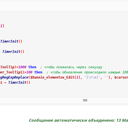
d
(
"01"
)
)
Then
annie_elementov_Edit
[
3
]
)
kopirivaniya
(
$iEdit_1_zakaz
[
3
]
,
GUICtrlRead
(
$iEdit_1_zakaz
[
3
]
)
)
[
1
]
TimerInit
(
)
=
TimerInit
(
)
_ToolTip
)
>
1000
then
; чтобы появилась через секунду
mer_ToolTip1
)
>
100
then
; чтобы обновление происходило каждые 10
ngRegExpReplace
(
$Dannie_elementov_Edit
[
1
]
,
'[\r\n]'
,
''
)
,
$curso
p1
=
TimerInit
(
)
Tip
=
TimerInit
(
)
Сообщение автоматически объединено:
13 Ма