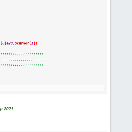
r
[
0
]
+
20
,
$cursor
[
1
]
)
;;;;;;;;;;;;;;;;;;;;;;
;;;;;;;;;;;;;;;;;;;;;;
;;;;;;;;;;;;;;;;;;;;;;
р 2021