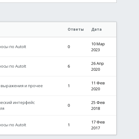
Ответы
Дата
10 Мар
сы по AutoIt
0
2023
26 Апр
сы по AutoIt
6
2020
11 Фев
 выражения и прочее
1
2020
ческий интерфейс
25 Фев
0
ля
2018
17 Фев
сы по AutoIt
1
2017