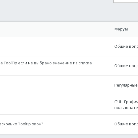
онная почта
сылка
Форум
Общие вопро
 ToolTip если не выбрано значение из списка
Общие вопро
Регулярные
GUI - Графи
пользовате
колько Tooltip окон?
Общие вопро