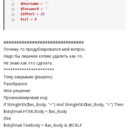
$Username
=
""
$Password
=
""
$IPPort
=
25
$ssl
=
0
###############################
Почему-то продублировался мой вопрос.
Надо бы лишнюю копию удалить как-то.
Не знаю как это сделать.
**********************
Тему закрываю (решено)
Разобрался.
Мое решение:
Проанализировав код:
If StringInStr($as_Body, "<") And StringInStr($as_Body, ">") Then
$objEmail.HTMLBody = $as_Body
Else
$objEmail.Textbody = $as_Body & @CRLF