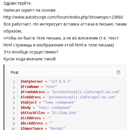
а
Здравствуйте.
Написал скрипт на основе
http://www.autoitscript.com/forum/index.php?showtopic=23860
Все работает. Но интересует вставка аттача в письмо таким
образом,
чтобы он был в теле письма, а не во вложении (т.е. текст
html страницы и изображения этой html в теле письма)
Это вообще осуществимо?
Кусок кода вначале такой:
Код:
$SmtpServer
=
"127.0.0.1"
$FromName
=
"User"
$FromAddress
=
"postmaster@111.simferopol-ua.com"
$ToAddress
=
"postmaster@111.simferopol-ua.com"
$Subject
=
"Тема сообщения"
$Body
=
"Текст сообщения"
$AttachFiles
=
"D:\Zima.htm"
$CcAddress
=
""
$BccAddress
=
""
$Importance
=
"Normal"