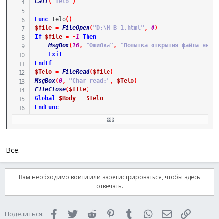
Call
(
"Telo"
)
Func
Telo
(
)
$file
=
FileOpen
(
"D:\M_B_1.html"
,
0
)
If
$file
=
-
1
Then
MsgBox
(
16
,
"Ошибка"
,
"Попытка открытия файла неуд
Exit
EndIf
$Telo
=
FileRead
(
$file
)
MsgBox
(
0
,
"Char read:"
,
$Telo
)
FileClose
(
$file
)
Global
$Body
=
$Telo
EndFunc
$SmtpServer
=
"127.0.0.1"
$FromName
=
"Aleksandr"
$FromAddress
=
"postmaster@3615.mail.ru"
Все.
$ToAddress
=
"postmaster@3615.mail.ru"
$Subject
=
"Моя тема"
$AttachFiles
=
""
Вам необходимо войти или зарегистрироваться, чтобы здесь
$CcAddress
=
""
отвечать.
$BccAddress
=
""
$Importance
=
"Normal"
$Username
=
""
Facebook
Twitter
Reddit
Pinterest
Tumblr
WhatsApp
Электронная 
Ссылка
Поделиться:
$Password
=
""