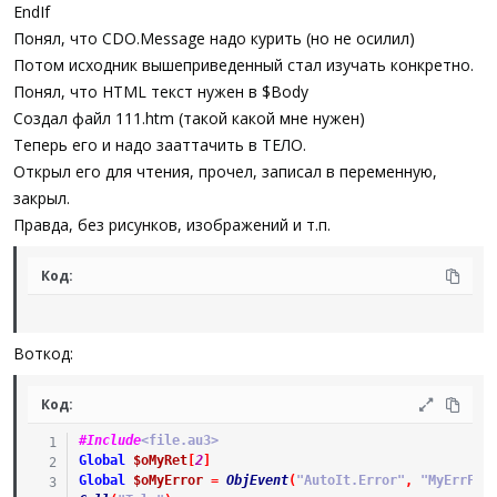
EndIf
Понял, что CDO.Message надо курить (но не осилил)
Потом исходник вышеприведенный стал изучать конкретно.
Понял, что HTML текст нужен в $Body
Создал файл 111.htm (такой какой мне нужен)
Теперь его и надо зааттачить в ТЕЛО.
Открыл его для чтения, прочел, записал в переменную,
закрыл.
Правда, без рисунков, изображений и т.п.
Код:
Воткод:
Код:
#Include
<file.au3>
Global
$oMyRet
[
2
]
Global
$oMyError
=
ObjEvent
(
"AutoIt.Error"
,
"MyErrFun