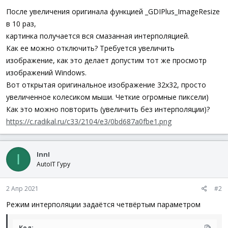
; Создать картинку из структуры.
После увеличения оригинала функцией _GDIPlus_ImageResize
$hBitmap
=
_GDIPlus_BitmapCreateFromScan0
(
$iWidth
,
$i
в 10 раз,
; Сохранить в файл.
картинка получается вся смазанная интерполяцией.
_GDIPlus_ImageSaveToFile
(
$hBitmap
,
"pic.bmp"
)
Как ее можно отключить? Требуется увеличить
Local
$hBitmap_Scaled
=
_GDIPlus_ImageResize
(
$hBitmap
изображение, как это делает допустим тот же просмотр
изображений Windows.
; Сохранить в файл.
Вот открытая оригинальное изображение 32x32, просто
_GDIPlus_ImageSaveToFile
(
$hBitmap_Scaled
,
"pic2.bmp"
)
увеличенное колесиком мыши. Четкие огромные пиксели)
; Удалить ресурсы GDI+.
Как это можно повторить (увеличить без интерполяции)?
_GDIPlus_BitmapDispose
(
$hBitmap
)
https://c.radikal.ru/c33/2104/e3/0bd687a0fbe1.png
_GDIPlus_ImageDispose
(
$hBitmap_Scaled
)
_GDIPlus_Shutdown
(
)
InnI
I
AutoIT Гуру
2 Апр 2021
#2
Режим интерполяции задаётся четвёртым параметром
Код: