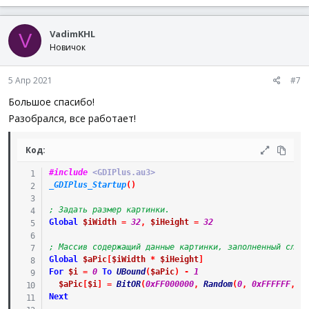
а
к
VadimKHL
ц
V
и
Новичок
и
:
5 Апр 2021
#7
Большое спасибо!
Разобрался, все работает!
Код:
#include
 <GDIPlus.au3>
_GDIPlus_Startup
(
)
; Задать размер картинки.
Global
$iWidth
=
32
,
$iHeight
=
32
; Массив содержащий данные картинки, заполненный случ
Global
$aPic
[
$iWidth
*
$iHeight
]
For
$i
=
0
To
UBound
(
$aPic
)
-
1
$aPic
[
$i
]
=
BitOR
(
0xFF000000
,
Random
(
0
,
0xFFFFFF
,
1
Next