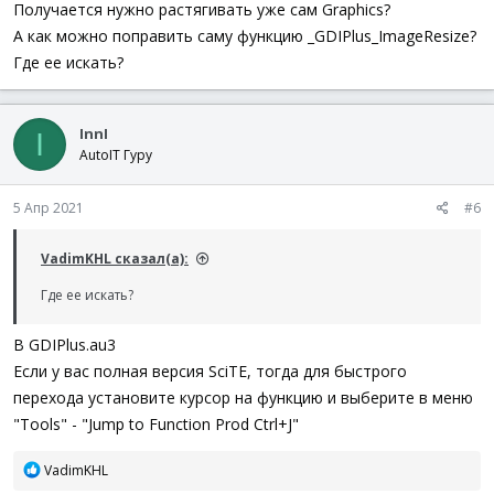
Получается нужно растягивать уже сам Graphics?
А как можно поправить саму функцию _GDIPlus_ImageResize?
Где ее искать?
InnI
I
AutoIT Гуру
5 Апр 2021
#6
VadimKHL сказал(а):
Где ее искать?
В GDIPlus.au3
Если у вас полная версия SciTE, тогда для быстрого
перехода установите курсор на функцию и выберите в меню
"Tools" - "Jump to Function Prod Ctrl+J"
Р
VadimKHL
е