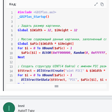
Код:
#include
 <GDIPlus.au3>
_GDIPlus_Startup
(
)
; Задать размер картинки.
Global
$iWidth
=
32
,
$iHeight
=
32
; Массив содержащий данные картинки, заполненный случ
Global
$aPic
[
$iWidth
*
$iHeight
]
For
$i
=
0
To
UBound
(
$aPic
)
-
1
$aPic
[
$i
]
=
BitOR
(
0xFF000000
,
Random
(
0
,
0xFFFFFF
,
1
Next
; Создать структуру UINT(4 байта) с именем PIC размер
$tStruct
=
DllStructCreate
(
"uint PIC["
&
$iWidth
*
$i
For
$i
=
0
To
UBound
(
$aPic
)
-
1
DllStructSetData
(
$tStruct
,
"PIC"
,
$aPic
[
$i
]
,
$i
+
1
Next
; Создать картинку из структуры.
$hBitmap
=
_GDIPlus_BitmapCreateFromScan0
(
$iWidth
,
$i
InnI
I
; Координаты центров пикселей находятся между целыми 
AutoIT Гуру
_GDIPlus_GraphicsSetPixelOffsetMode
(
$hBitmap
,
2
)