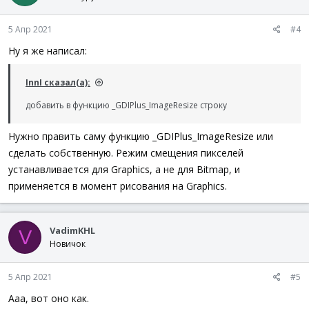
; Сохранить в файл.
5 Апр 2021
#4
_GDIPlus_ImageSaveToFile
(
$hBitmap
,
"pic.bmp"
)
Ну я же написал:
Local
$hBitmap_Scaled
=
_GDIPlus_ImageResize
(
$hBitmap
InnI сказал(а):
; Сохранить в файл.
_GDIPlus_ImageSaveToFile
(
$hBitmap_Scaled
,
"pic2.bmp"
)
добавить в функцию _GDIPlus_ImageResize строку
; Удалить ресурсы GDI+.
Нужно править саму функцию _GDIPlus_ImageResize или
_GDIPlus_BitmapDispose
(
$hBitmap
)
_GDIPlus_ImageDispose
(
$hBitmap_Scaled
)
сделать собственную. Режим смещения пикселей
_GDIPlus_Shutdown
(
)
устанавливается для Graphics, а не для Bitmap, и
применяется в момент рисования на Graphics.
VadimKHL
V
Новичок
5 Апр 2021
#5
Ааа, вот оно как.