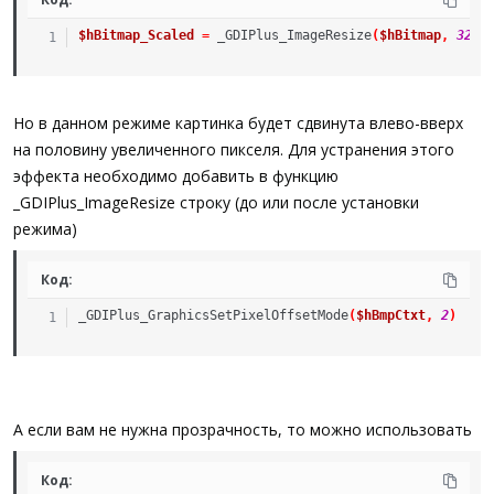
$hBitmap_Scaled
=
_GDIPlus_ImageResize
(
$hBitmap
,
320
,
Но в данном режиме картинка будет сдвинута влево-вверх
на половину увеличенного пикселя. Для устранения этого
эффекта необходимо добавить в функцию
_GDIPlus_ImageResize строку (до или после установки
режима)
Код:
_GDIPlus_GraphicsSetPixelOffsetMode
(
$hBmpCtxt
,
2
)
А если вам не нужна прозрачность, то можно использовать
Код: