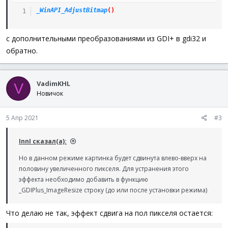
_WinAPI_AdjustBitmap
(
)
с дополнительными преобразованиями из GDI+ в gdi32 и
обратно.
VadimKHL
V
Новичок
5 Апр 2021
#3
InnI сказал(а):
Но в данном режиме картинка будет сдвинута влево-вверх на
половину увеличенного пикселя. Для устранения этого
эффекта необходимо добавить в функцию
_GDIPlus_ImageResize строку (до или после установки режима)
Что делаю не так, эффект сдвига на пол пикселя остается: