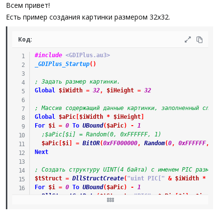
а
Всем привет!
Есть пример создания картинки размером 32x32.
Код:
#include
 <GDIPlus.au3>
_GDIPlus_Startup
(
)
; Задать размер картинки.
Global
$iWidth
=
32
,
$iHeight
=
32
; Массив содержащий данные картинки, заполненный случ
Global
$aPic
[
$iWidth
*
$iHeight
]
For
$i
=
0
To
UBound
(
$aPic
)
-
1
;$aPic[$i] = Random(0, 0xFFFFFF, 1)
$aPic
[
$i
]
=
BitOR
(
0xFF000000
,
Random
(
0
,
0xFFFFFF
,
1
Next
; Создать структуру UINT(4 байта) с именем PIC размер
$tStruct
=
DllStructCreate
(
"uint PIC["
&
$iWidth
*
$i
For
$i
=
0
To
UBound
(
$aPic
)
-
1
DllStructSetData
(
$tStruct
,
"PIC"
,
$aPic
[
$i
]
,
$i
+
1
Next