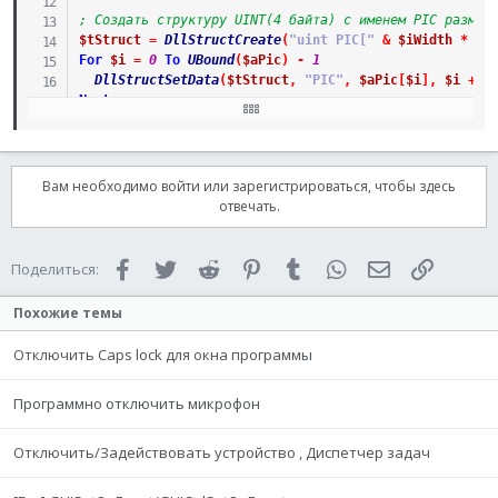
; Создать структуру UINT(4 байта) с именем PIC размер
$tStruct
=
DllStructCreate
(
"uint PIC["
&
$iWidth
*
$i
For
$i
=
0
To
UBound
(
$aPic
)
-
1
DllStructSetData
(
$tStruct
,
"PIC"
,
$aPic
[
$i
]
,
$i
+
1
Next
; Создать картинку из структуры.
$hBitmap
=
_GDIPlus_BitmapCreateFromScan0
(
$iWidth
,
$i
Вам необходимо войти или зарегистрироваться, чтобы здесь
; Сохранить в файл.
отвечать.
_GDIPlus_ImageSaveToFile
(
$hBitmap
,
"pic.bmp"
)
Local
$hBitmap_Scaled
=
_GDIPlus_ImageResizeNew
(
$hBit
Facebook
Twitter
Reddit
Pinterest
Tumblr
WhatsApp
Электронная 
Ссылка
Поделиться:
; Сохранить в файл.
Похожие темы
_GDIPlus_ImageSaveToFile
(
$hBitmap_Scaled
,
"pic2.bmp"
)
Отключить Caps lock для окна программы
; Удалить ресурсы GDI+.
_GDIPlus_BitmapDispose
(
$hBitmap
)
_GDIPlus_ImageDispose
(
$hBitmap_Scaled
)
Программно отключить микрофон
_GDIPlus_Shutdown
(
)
Отключить/Задействовать устройство , Диспетчер задач
Func
_GDIPlus_ImageResizeNew
(
$hImage
,
$iNewWidth
,
$iN
Local
$hBitmap
=
_GDIPlus_BitmapCreateFromScan0
(
$