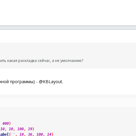
ить какая раскладка сейчас, а не умолчанию?
енной программы) - @KBLayout.
,
400
)
10
,
10
,
100
,
19
)
Label
(
''
,
10
,
36
,
100
,
14
)