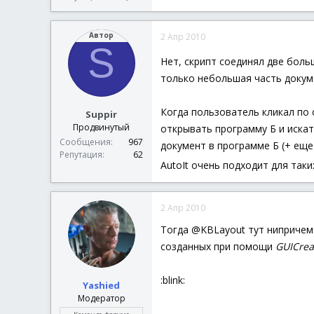
Автор
2 Апр 2010
S
Нет, скрипт соединял две бол
только небольшая часть докуме
Когда пользователь кликал по 
Suppir
Продвинутый
открывать программу Б и иска
Сообщения
967
документ в программе Б (+ еще
Репутация
62
AutoIt очень подходит для так
2 Апр 2010
Тогда @KBLayout тут нипричем. 
созданных при помощи
GUICrea
:blink:
Yashied
Модератор