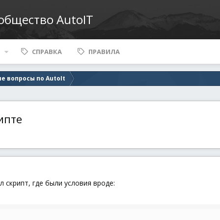
ообщество AutoIT
СПРАВКА
ПРАВИЛА
е вопросы по AutoIt
ипте
л скрипт, где были условия вроде: