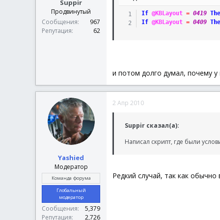
Suppir
Продвинутый
If
@KBLayout
=
0419
Th
Сообщения
967
If
@KBLayout
=
0409
Th
Репутация
62
и потом долго думал, почему у
2 Апр 2010
Suppir сказал(а):
Написал скрипт, где были услови
Yashied
Модератор
Редкий случай, так как обычно
Команда форума
Глобальный
модератор
Сообщения
5,379
Репутация
2,726