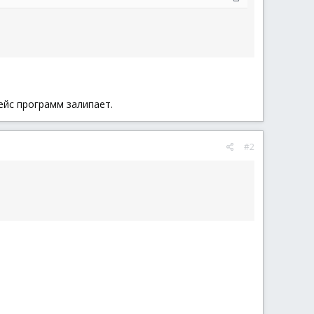
ейс программ залипает.
#2