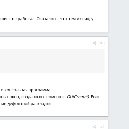
рипт не работал. Оказалось, что тем из них, у
#6
то консольная программа.
нных окон, созданных с помощью
GUICreate()
. Если
ение дефолтной раскладки.
#7