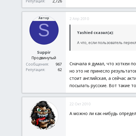
Репутация
2,726
Автор
2 Апр 2010
S
Yashied сказал(а):
А что, если пользователь перек
Suppir
Продвинутый
Сначала я думал, что хоткеи по
Сообщения
967
Репутация
62
но это не принесло результато
стоит английская, а сейчас акт
посылать русские. Вот такие то
22 Окт 2010
А можно ли как-нибудь определ