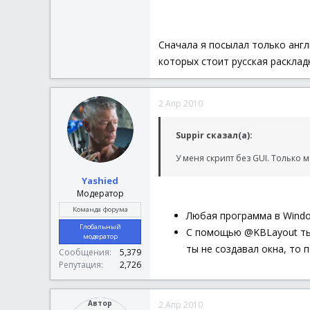
Сначала я посылал только англи
которых стоит русская расклад
2 Апр 2010
Suppir сказал(а):
У меня скрипт без GUI. Только м
Yashied
Модератор
Команда форума
Любая программа в Window
Глобальный
С помощью @KBLayout ты
модератор
ты не создавал окна, то 
Сообщения
5,379
Репутация
2,726
Автор
2 Апр 2010