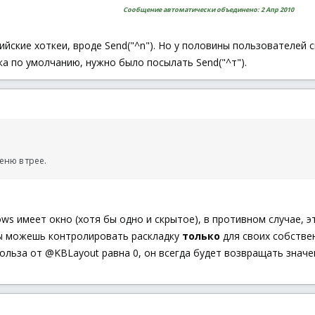
Сообщение автоматически объединено:
2 Апр 2010
йские хоткеи, вроде Send("^n"). Но у половины пользователей ск
ка по умолчанию, нужно было посылать Send("^т").
еню в трее.
s имеет окно (хотя бы одно и скрытое), в противном случае, э
 можешь контролировать раскладку
только
для своих собстве
польза от @KBLayout равна 0, он всегда будет возвращать знач