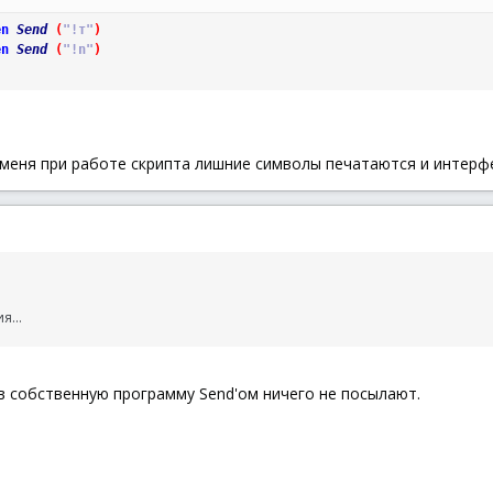
en
Send
(
"!т"
)
en
Send
(
"!n"
)
 меня при работе скрипта лишние символы печатаются и интерф
я...
 в собственную программу Send'ом ничего не посылают.