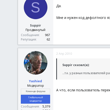
S
Да.
Мне и нужен код дефолтного яз
Suppir
Продвинутый
Сообщения
967
Репутация
62
2 Апр 2010
Suppir сказал(а):
...т.к. у разных пользователей
Yashied
Модератор
А что, если пользователь пере
Команда форума
Глобальный
модератор
Сообщения
5,379