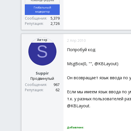
Команда форума
Глобальный
модератор
Сообщения
5,379
Репутация
2,726
Автор
2 Апр 2010
S
Попробуй код:
MsgBox(0, "", @KBLayout)
Suppir
Он возвращает язык ввода по ум
Продвинутый
Сообщения
967
Репутация
62
Если мы имеем язык ввода по у
т.к. у разных пользователей р
@KBLayout.
Добавлено: