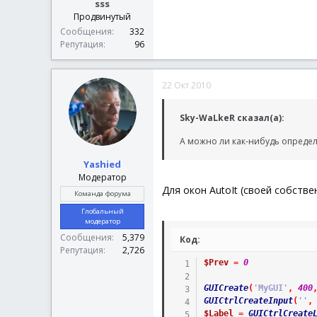
sss
Продвинутый
Сообщения
332
Репутация
96
22 Окт 2010
Sky-WaLkeR сказал(а):
А можно ли как-нибудь определ
Yashied
Модератор
Для окон AutoIt (своей собств
Команда форума
Глобальный
модератор
Сообщения
5,379
Код:
Репутация
2,726
$Prev
=
0
GUICreate
(
'MyGUI'
,
400
GUICtrlCreateInput
(
''
,
$Label
=
GUICtrlCreate