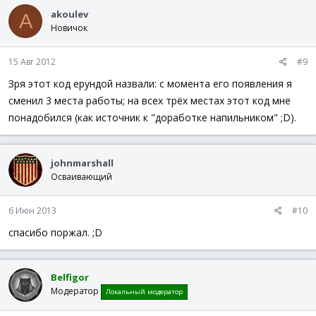
akoulev
A
Новичок
15 Авг 2012
#9
Зря этот код ерундой назвали: с момента его появления я
сменил 3 места работы; на всех трёх местах этот код мне
понадобился (как источник к "доработке напильником" ;D).
johnmarshall
Осваивающий
6 Июн 2013
#10
спасибо поржал. ;D
Belfigor
Модератор
Локальный модератор