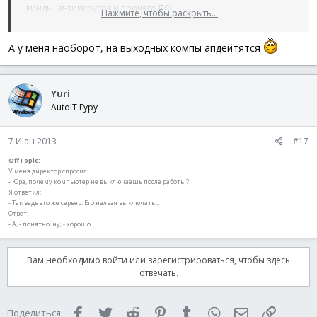
винды, антивирусов и прочего ПО.
Нажмите, чтобы раскрыть...
Только на выходные всё выключается.
Нажмите, чтобы раскрыть...
А у меня наоборот, на выходных компы апдейтятся
Yuri
AutoIT Гуру
7 Июн 2013
#17
OffTopic:
У меня директор спросил:
- Юра, почему компьютер не выключаешь после работы?
Я ответил:
- Так ведь это же сервер. Его нельзя выключать...
Ответ:
- А, - понятно, ну, - хорошо.
Вам необходимо войти или зарегистрироваться, чтобы здесь
отвечать.
Facebook
Twitter
Reddit
Pinterest
Tumblr
WhatsApp
Электронная 
Ссылка
Поделиться: