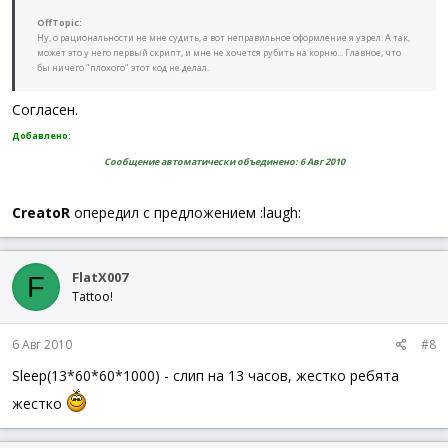
OffTopic:
Ну, о рациональности не мне судить, а вот неправильное оформление я узрел. А так,
может это у него первый скрипт, и мне не хочется рубить на корню... Главное, что
бы ничего "плохого" этот код не делал.
Согласен.
Добавлено:
Сообщение автоматически объединено:
6 Авг 2010
CreatoR
опередил с предложением :laugh:
FlatX007
F
Tattoo!
6 Авг 2010
#8
Sleep(13*60*60*1000) - слип на 13 часов, жестко ребята
жестко