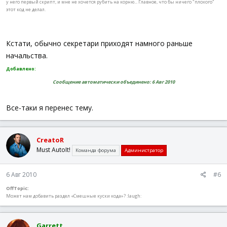
у него первый скрипт, и мне не хочется рубить на корню... Главное, что бы ничего "плохого"
этот код не делал.
Кстати, обычно секретари приходят намного раньше
начальства.
Добавлено:
Сообщение автоматически объединено:
6 Авг 2010
Все-таки я перенес тему.
CreatoR
Must AutoIt!
Команда форума
Администратор
6 Авг 2010
#6
OffTopic:
Может нам добавить раздел «Смешные куски кода»? :laugh:
Garrett