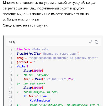
а
Многие сталкивались по утрам с такой ситуацией, когда
секретарша или Ваш подчиненный сидит в другом
помещении, а Вы понятия не имеете появился он на
рабочем месте или нет
Специально на этот случай:
Код:
#include
 <Date.au3>
TraySetToolTip
(
"Индикатор секретарши"
)
$Msg
=
"зафиксировано появление на рабочем месте"
$probel
=
"    "
While
1
Sleep
(
10000
)
;~ 	10 сек. потупим
$var
=
Ping
(
"192.168.1.27"
,
250
)
;~ 	пингуем тачку
Sleep
(
10000
)
;~ 	снова потупим 10 сек.
If
$var
=
0
Then
ContinueLoop
;~ 		если тачка выключена, то продолжаем тупить-