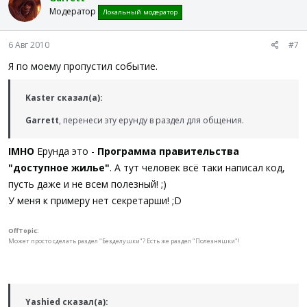
Модератор
Локальный модератор
6 Авг 2010
#7
Я по моему пропустил событие.
Kaster сказал(а):
Garrett
, перенеси эту ерунду в раздел для общения.
IMHO
Ерунда это -
Программа правительства
"доступное жилье"
. А тут человек всё таки написал код,
пусть даже и не всем полезный! ;)
У меня к примеру нет секретарши! ;D
OffTopic:
Может просто сделать раздел "Безделушки"? Есть же раздел "Полезняшки"!
Yashied сказал(а):