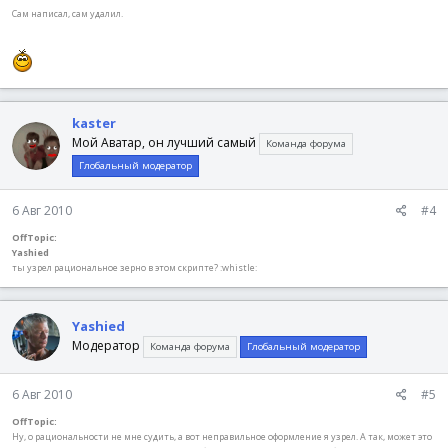
Сам написал, сам удалил.
kaster
Мой Аватар, он лучший самый
Команда форума
Глобальный модератор
6 Авг 2010
#4
OffTopic:
Yashied
ты узрел рациональное зерно в этом скрипте? :whistle:
Yashied
Модератор
Команда форума
Глобальный модератор
6 Авг 2010
#5
OffTopic:
Ну, о рациональности не мне судить, а вот неправильное оформление я узрел. А так, может это