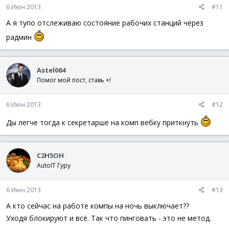
6 Июн 2013
#11
А я тупо отслеживаю состояние рабочих станций через
радмин
Astel064
Помог мой пост, ставь +!
6 Июн 2013
#12
Ды легче тогда к секретарше на комп вебку приткнуть
C2H5OH
AutoIT Гуру
6 Июн 2013
#13
А кто сейчас на работе компы на ночь выключает??
Уходя блокируют и всё. Так что пинговать - это не метод.