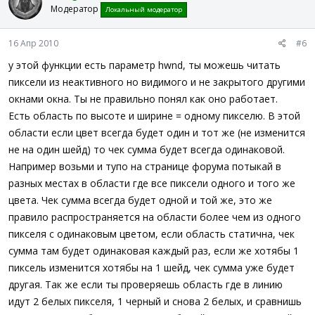
Модератор
Локальный модератор
16 Апр 2010
#6
у этой функции есть параметр hwnd, ты можешь читать
пиксели из неактивного но видимого и не закрытого другими
окнами окна. Ты не правильно понял как оно работает.
Есть область по высоте и ширине = одному пикселю. В этой
области если цвет всегда будет один и тот же (не изменится
не на один шейд) то чек сумма будет всегда одинаковой.
Например возьми и тупо на странице форума потыкай в
разных местах в области где все пиксели одного и того же
цвета. Чек сумма всегда будет одной и той же, это же
правило распространяется на области более чем из одного
пикселя с одинаковым цветом, если область статична, чек
сумма там будет одинаковая каждый раз, если же хотябы 1
пиксель изменится хотябы на 1 шейд, чек сумма уже будет
другая. Так же если ты проверяешь область где в линию
идут 2 белых пикселя, 1 черный и снова 2 белых, и сравнишь