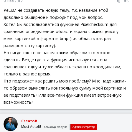
9 Фев 2012
#8
Решил не создавать новую тему, т.к. название этой
довольно обширное и подходит под мой вопрос.
Хотел бы воспользоваться функцией Pixelchecksum для
сравнения определенной области экрана с имеющейся у
меня картинкой в формате bmp (т.е. область как раз
размером с эту картинку).
Но нигде как-то не нашел каким образом это можно
сделать. Везде где эта функция используется - она
сравнивает одну и ту же область экрана по координатам,
только в разное время.
Кто подскажет как решить мою проблему? Мне надо каким-
то образом вычислить контрольную сумму моей картинки и
ее подставлять? Или все-таки функция имеет встроенную
возможность?
CreatoR
Must AutoIt!
Команда форума
Администратор