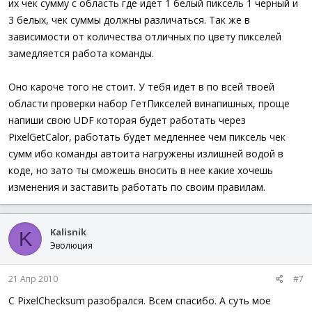
их чек сумму с область где идет 1 белый пиксель 1 черный и
3 белых, чек суммы должны различаться. Так же в
зависимости от количества отличных по цвету пикселей
замедляется работа команды.
Оно кароче того не стоит. У тебя идет в по всей твоей
области проверки набор ГетПикселей винапишных, проще
напиши свою UDF которая будет работать через
PixelGetCalor, работать будет медленнее чем пиксель чек
сумм ибо команды автоита нагружены излишней водой в
коде, но зато ты сможешь вносить в нее какие хочешь
изменения и заставить работать по своим правилам.
Kalisnik
K
Эволюция
21 Апр 2010
#7
С PixelChecksum разобрался. Всем спасибо. А суть мое