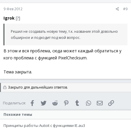
9 Фев 2012
#9
Igrok
[?]
Решил не создавать новую тему, т.к. название этой довольно
обширное и подходит под мой вопрос.
В этом и вся проблема, сюда может каждый обратиться у
кого проблема с функцией PixelChecksum.
Тема закрыта.
Закрыто для дальнейших ответов.
Facebook
Twitter
Reddit
Pinterest
Tumblr
WhatsApp
Электронная 
Ссылка
Поделиться:
Похожие темы
Принципы работы Autoit с функциями IE.au3