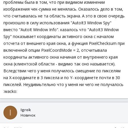
проблемы была в том, что при видимом изминении
изображения чек-сумма не менялась. Оказалось дело в том,
что считывалась не та область экрана. А это в свою очередь
произошло в силу использования "AutoIt3 Window Spy"
вместо "AutoIt Window Info". казалось что "AutoIt3 Window
Spy" показывает координаты активного окна с началом
отсчета от внешнего края окна, а функция PixelChecksum при
включенной опции PixelCoordMode = 2, отсчитывала
координаты активного окна начиная от внутреннего края
окна (клиентской области - видимо так оно называется).
Вследствии чего у меня получилось смещение по пикселям
на Х-координате в 3 пиксела и по Y- координете почти в 30
пикселей. Неудивиьтельно что у меня ни чего не получалось
:wacko:
Igrok
I
Новичок