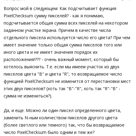
Вопрос мой в следующем: Как подсчитывает функция
PixelChecksum сумму пикселей? - как я понимаю,
подсчитывается общая сумма всех пикселей на некотором
заданном участке экрана. Причем в качестве числа
отдельного пиксела используется число его цвета? При чем
имеет значение только общая сумма пикселов того или
иного цвета и не имеет значения порядок их
расположения!??? - очень важный момент, который бы
хотелось выяснить. Т.е. если мы имеем участок из двух
пикселов цвета "В" и цвета "R", то возвращаемое число
функцией PixelChecksum не изменится от перестановки мест
этих двух пикселов? (хоть так "В"-"R", хоть так "R"-"В" -
сумма не измениться?).
Да, и еще. Можно ли один пиксел определенного цвета,
заменить N-ным количеством пикселов другого цвета
(более светлого или темного) так, что бы возвращаемое
число PixelChecksum было одним и тем же?