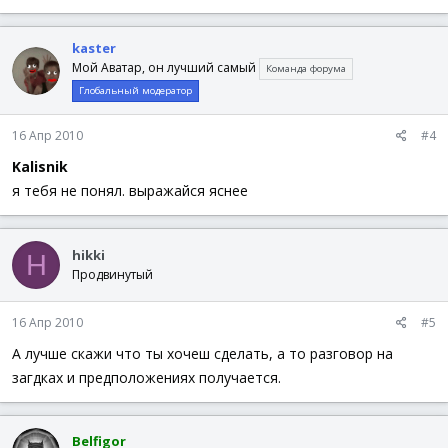
kaster
Мой Аватар, он лучший самый
Команда форума
Глобальный модератор
16 Апр 2010
#4
Kalisnik
я тебя не понял. выражайся яснее
hikki
H
Продвинутый
16 Апр 2010
#5
А лучше скажи что ты хочеш сделать, а то разговор на
загдках и предположениях получается.
Belfigor