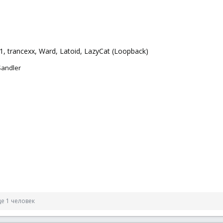
, trancexx, Ward, Latoid, LazyCat (Loopback)
Sandler
е 1 человек