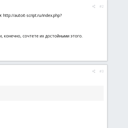
#2
tp://autoit-script.ru/index.php?
ли, конечно, сочтете их достойными этого.
#3