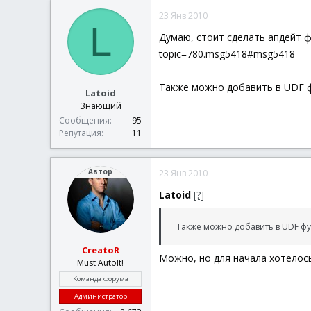
к
23 Янв 2010
ц
L
и
Думаю, стоит сделать апдейт 
и
topic=780.msg5418#msg5418
:
Также можно добавить в UDF фун
Latoid
Знающий
Сообщения
95
Репутация
11
Автор
23 Янв 2010
Latoid
[?]
Также можно добавить в UDF фу
CreatoR
Можно, но для начала хотелос
Must AutoIt!
Команда форума
Администратор