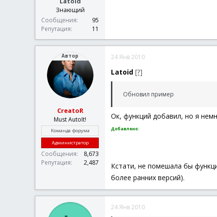
Latoid
Знающий
Сообщения
95
Репутация
11
Автор
24 Янв 2010
Latoid
[?]
Обновил пример
CreatoR
Ок, функций добавил, но я немн
Must AutoIt!
Добавлено:
Команда форума
Администратор
Сообщения
8,673
Репутация
2,487
Кстати, не помешала бы функци
более ранних версий).
24 Янв 2010