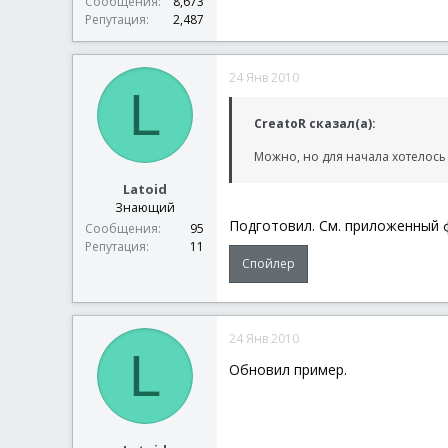
Сообщения
8,673
Репутация
2,487
24 Янв 2010
L
CreatoR сказал(а):
Можно, но для начала хотелось
Latoid
Знающий
Подготовил. См. приложенный 
Сообщения
95
Репутация
11
Спойлер
24 Янв 2010
L
Обновил пример.