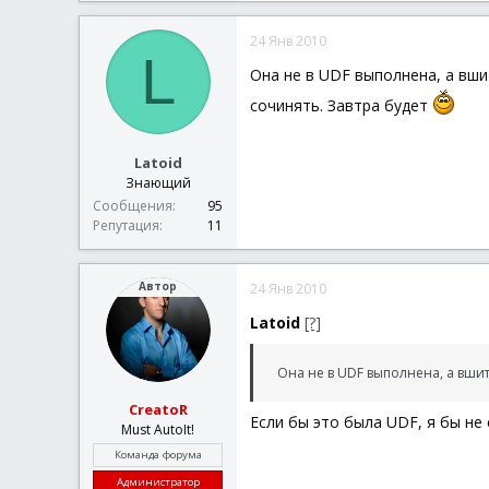
24 Янв 2010
L
Она не в UDF выполнена, а вшит
сочинять. Завтра будет
Latoid
Знающий
Сообщения
95
Репутация
11
Автор
24 Янв 2010
Latoid
[?]
Она не в UDF выполнена, а вши
CreatoR
Если бы это была UDF, я бы не
Must AutoIt!
Команда форума
Администратор