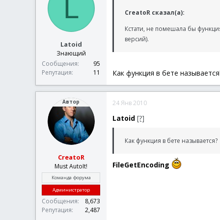
L
CreatoR сказал(а):
Кстати, не помешала бы функция
версий).
Latoid
Знающий
Сообщения
95
Как функция в бете называетс
Репутация
11
Автор
24 Янв 2010
Latoid
[?]
Как функция в бете называется?
CreatoR
FileGetEncoding
Must AutoIt!
Команда форума
Администратор
Сообщения
8,673
Репутация
2,487