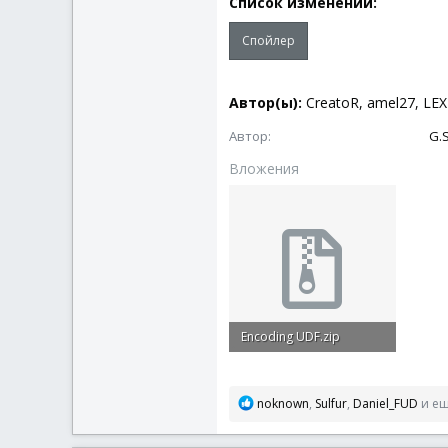
Список изменений:
Спойлер
Автор(ы):
CreatoR, amel27, LEX1
Автор
G.
Вложения
Encoding UDF.zip
10 КБ · Просмотры: 667
Р
noknown
,
Sulfur
,
Daniel_FUD
и ещ
е
а