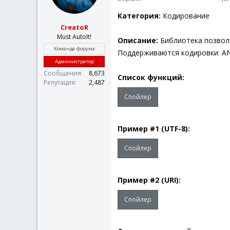
Категория:
Кодирование
CreatoR
Must AutoIt!
Описание:
Библиотека позвол
Команда форума
Поддерживаются кодировки: ANSI
Администратор
Сообщения
8,673
Список функций:
Репутация
2,487
Спойлер
Пример #1 (UTF-8):
Спойлер
Пример #2 (URI):
Спойлер