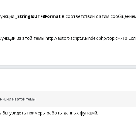
функции
_StringIsUTF8Format
в соответствии с этим сообщением: ht
кции из этой темы http://autoit-script.ru/index.php?topic=710 Ес
нкции из этой темы
ь бы увидеть примеры работы данных функций.