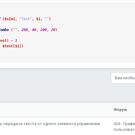
d
(
$sIni
,
"Test"
,
$i
,
""
)
Combo
(
""
,
200
,
40
,
200
,
20
)
test
)
-
1
,
$test
[
$i
]
)
Вам необхо
онная почта
сылка
Форум
а, передача текста от одного элемента управления
GUI - Граф
пользоват