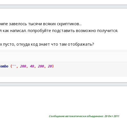
омпе завелось тысячи всяких скриптиков...
л как написал. попробуйте подставить возможно получится.
ах пусто, откуда код знает что там отображать?
Combo
(
""
,
200
,
40
,
200
,
20
)
Сообщение автоматически объединено:
20 Окт 2011