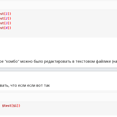
est
[
1
]
)
est
[
2
]
)
est
[
3
]
)
est
[
4
]
)
е "комбо" можно было редактировать в текстовом файлике (на
вать, что если если вот так
,
$test
[
$i
]
)