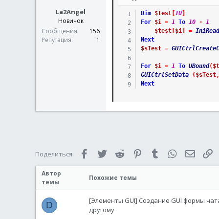
La2Angel
Dim
$test
[
10
]
Новичок
For
$i
=
1
To
10
-
1
Сообщения
156
$test
[
$i
]
=
IniRea
Репутация
1
Next
$sTest
=
GUICtrlCreate
For
$i
=
1
To
UBound
(
$
GUICtrlSetData
(
$sTest
Next
Facebook
Twitter
Reddit
Pinterest
Tumblr
WhatsApp
Электр
С
Поделиться:
Автор
Похожие темы
темы
[Элементы GUI] Создание GUI формы чат
D
другому