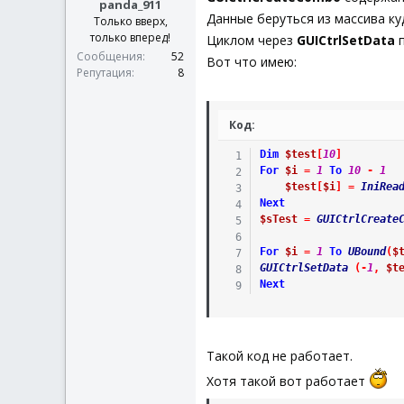
panda_911
Данные беруться из массива ку
Только вверх,
только вперед!
Циклом через
GUICtrlSetData
п
Сообщения
52
Вот что имею:
Репутация
8
Код:
Dim
$test
[
10
]
For
$i
=
1
To
10
-
1
$test
[
$i
]
=
IniRea
Next
$sTest
=
GUICtrlCreate
For
$i
=
1
To
UBound
(
$
GUICtrlSetData
(
-
1
,
$t
Next
Такой код не работает.
Хотя такой вот работает