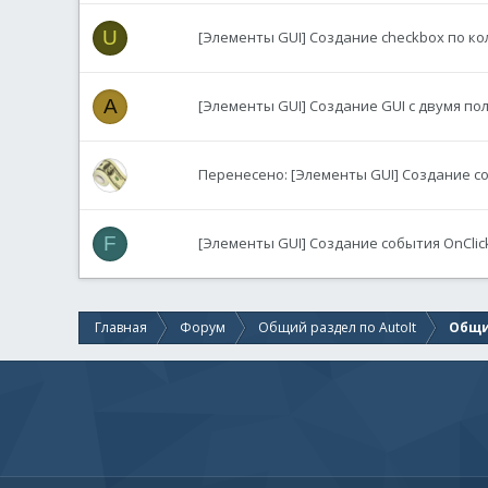
U
[Элементы GUI] Создание сheckbox по ко
A
[Элементы GUI] Создание GUI с двумя по
Перенесено: [Элементы GUI] Создание со
F
[Элементы GUI] Создание события OnClic
Главная
Форум
Общий раздел по AutoIt
Общи