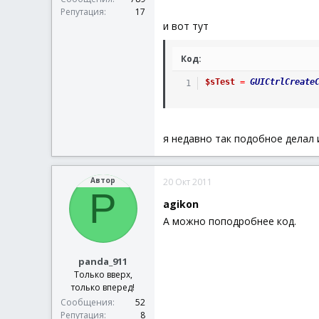
Репутация
17
и вот тут
Код:
$sTest
=
GUICtrlCreate
я недавно так подобное делал 
Автор
20 Окт 2011
P
agikon
А можно поподробнее код.
panda_911
Только вверх,
только вперед!
Сообщения
52
Репутация
8