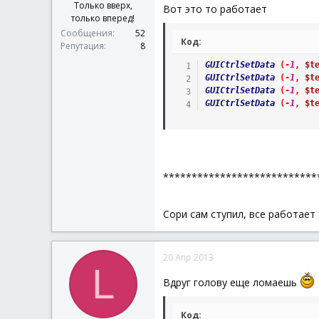
Только вверх,
Вот это то работает
только вперед!
Сообщения
52
Код:
Репутация
8
GUICtrlSetData
(
-
1
,
$t
GUICtrlSetData
(
-
1
,
$t
GUICtrlSetData
(
-
1
,
$t
GUICtrlSetData
(
-
1
,
$t
***************************
Сори сам ступил, все работает
20 Апр 2013
L
Вдруг голову еще ломаешь
Код: