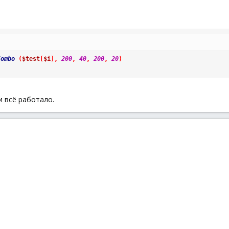
Combo
(
$test
[
$i
]
,
200
,
40
,
200
,
20
)
и всё работало.