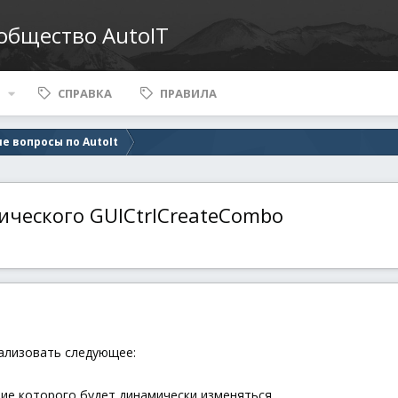
ообщество AutoIT
СПРАВКА
ПРАВИЛА
е вопросы по AutoIt
ического GUICtrlCreateCombo
ализовать следующее:
е которого будет динамически изменяться.