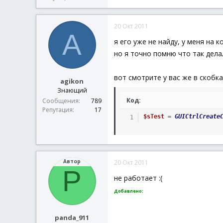
20 Окт 2011
A
я его уже не найду, у меня на к
но я точно помню что так дела
вот смотрите у вас же в скобк
agikon
Знающий
Код:
Сообщения
789
Репутация
17
$sTest
=
GUICtrlCreate
Автор
20 Окт 2011
P
не работает :(
Добавлено:
panda_911