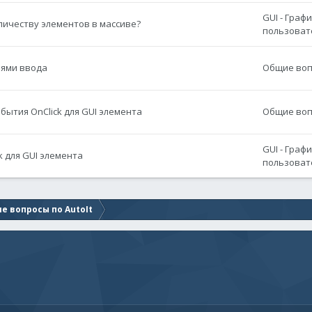
GUI - Граф
личеству элементов в массиве?
пользоват
лями ввода
Общие вопр
бытия OnClick для GUI элемента
Общие вопр
GUI - Граф
k для GUI элемента
пользоват
е вопросы по AutoIt