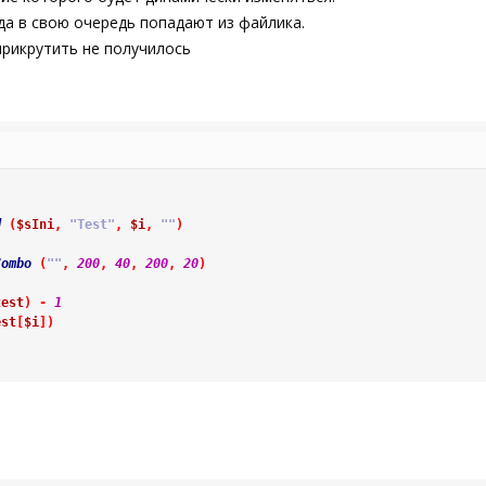
да в свою очередь попадают из файлика.
рикрутить не получилось
d
(
$sIni
,
"Test"
,
$i
,
""
)
Combo
(
""
,
200
,
40
,
200
,
20
)
test
)
-
1
est
[
$i
]
)