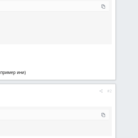
пример ини)
#2