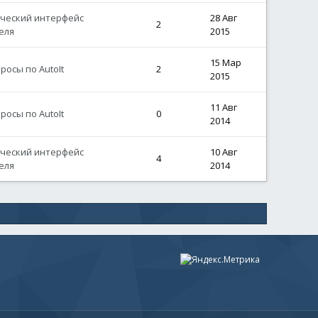
ический интерфейс
28 Авг
2
еля
2015
15 Мар
осы по AutoIt
2
2015
11 Авг
осы по AutoIt
0
2014
ический интерфейс
10 Авг
4
еля
2014