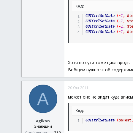
Код:
GUICtrlSetData
(
-
1
,
$t
GUICtrlSetData
(
-
1
,
$t
GUICtrlSetData
(
-
1
,
$t
GUICtrlSetData
(
-
1
,
$t
Хотя по сути тоже цикл вродь
Вобщем нужно чтоб содержимо
20 Окт 2011
A
может оно не видит куда вписы
Код:
agikon
GUICtrlSetData
(
$sTest
Знающий
Сообщения
789