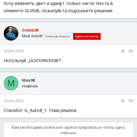
а
Хочу изменить цвет и шрифт только части текста в
элементе GUIEdit, пожалуйста подскажите решение.
CreatoR
Must AutoIt!
Команда форума
Администратор
4 Ноя 2010
#2
Используй _GUICtrlRichEdit*.
Max98
M
Новичок
4 Ноя 2010
#3
Спасибо! :IL_AutoIt_1: Тема решена.
Вам необходимо войти или зарегистрироваться, чтобы здесь
отвечать.