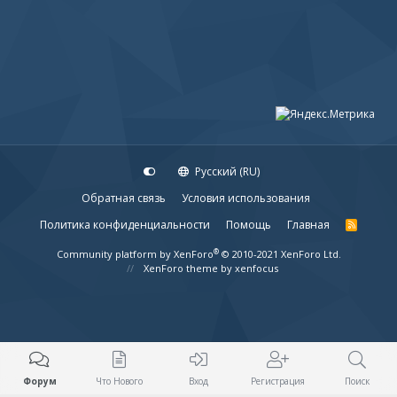
Русский (RU)
Обратная связь
Условия использования
Политика конфиденциальности
Помощь
Главная
R
S
S
®
Community platform by XenForo
© 2010-2021 XenForo Ltd.
XenForo theme
by xenfocus
Форум
Что Нового
Вход
Регистрация
Поиск