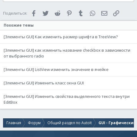
Facebook
Twitter
Reddit
Pinterest
Tumblr
WhatsApp
Электронная 
Ссылка
Поделиться:
Похожие темы
[Элементы GUI] Как изменить размер шрифта в TreeView?
[Элементы GUI] как изменить название checkbox в зависимости
от выбранного radio
[Элементы GUI] ListView изменить значение в ячейке
[Элементы GUI] Изменить класс окна GUI
[Элементы GUI] Изменить свойства выделенного текста внутри
EditBox
Главная
Форум
Общий раздел по AutoIt
GUI - Графически