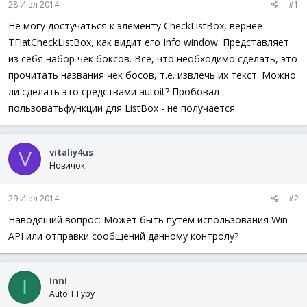
28 Июл 2014
#1
ы
л
а
Не могу достучаться к элементу CheckListBox, вернее
TFlatCheckListBox, как видит его Info window. Представляет
из себя набор чек боксов. Все, что необходимо сделать, это
прочитать названия чек босов, т.е. извлечь их текст. Можно
ли сделать это средствами autoit? Пробовал
пользоватьфункции для ListBox - не получается.
vitaliy4us
V
Новичок
29 Июл 2014
#2
Наводящий вопрос: Может быть путем использования Win
API или отправки сообщений данному контролу?
InnI
I
AutoIT Гуру