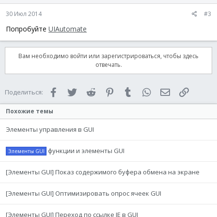
30 Июл 2014
#3
Попробуйте
UIAutomate
Вам необходимо войти или зарегистрироваться, чтобы здесь
отвечать.
Facebook
Twitter
Reddit
Pinterest
Tumblr
WhatsApp
Электронная 
Ссылка
Поделиться:
Похожие темы
Элементы управления в GUI
функции и элементы GUI
Элементы GUI
[Элементы GUI] Показ содержимого буфера обмена на экране
[Элементы GUI] Оптимизировать опрос ячеек GUI
[Элементы GUI] Переход по ссылке IE в GUI