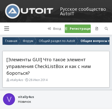
Русское сообщество
AutoIT
Вход
Регистрация
Главная
Форум
Общий раздел по AutoIt
Общие вопросы по 
[Элементы GUI] Что такое элемент
управления CheckListBox и как с ним
бороться?
А
Д
vitaliy4us
28 Июл 2014
в
а
т
т
о
а
vitaliy4us
V
р
н
Новичок
т
а
е
ч
м
а