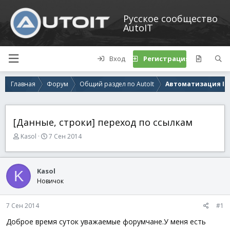
Русское сообщество
AutoIT
Вход
Регистрация
Главная
Форум
Общий раздел по AutoIt
Автоматизация IE
[Данные, строки] переход по ссылкам
А
Д
Kasol
7 Сен 2014
в
а
т
т
о
а
Kasol
K
р
н
Новичок
т
а
е
ч
м
а
7 Сен 2014
#1
ы
л
а
Доброе время суток уважаемые форумчане.У меня есть