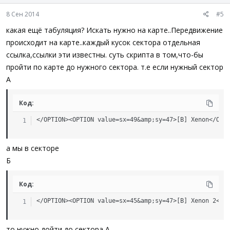
8 Сен 2014
#5
какая ещё табуляция? Искать нужно на карте..Передвижение
происходит на карте..каждый кусок сектора отдельная
ссылка,ссылки эти известны. суть скрипта в том,что-бы
пройти по карте до нужного сектора. т.е если нужный сектор
А
Код:
</OPTION><OPTION value=sx=49&amp;sy=47>[B] Xenon</OPT
а мы в секторе
Б
Код:
</OPTION><OPTION value=sx=45&amp;sy=47>[B] Xenon 2</O
то нужно дойти до сектора А