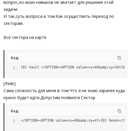
вопрос,но моих навыков не хватает для решения этой
задачи.
И так,суть вопроса в том.Как осуществить переход по
секторам.
Все сектора на карте
Код:
[B] Vault </OPTION><OPTION value=sx=49&amp;sy=50>[B] 
[/hide]
Сама сложность для меня в том.Что я не знаю заранее куда
нужно будет идти.Допустим появился Сектор
Код:
</OPTION><OPTION value=sx=49&amp;sy=47>[B] Xenon</OPT