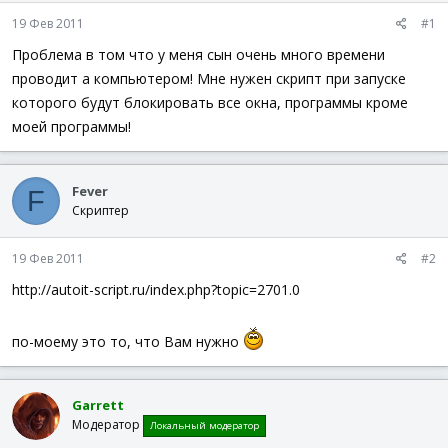
а
19 Фев 2011
#1
Проблема в том что у меня сын очень много времени
проводит а компьютером! Мне нужен скрипт при запуске
которого будут блокировать все окна, программы кроме
моей программы!
Fever
F
Скриптер
19 Фев 2011
#2
http://autoit-script.ru/index.php?topic=2701.0
по-моему это то, что Вам нужно
Garrett
Модератор
Локальный модератор