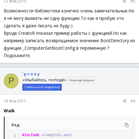
12 Фев 2010
#5
Возможности библиотеки конечно очень замечательные.Но
я не могу вызвать ни одну функцию.То как я пробую это
сделать я даже писать не буду-)
Вроде CreatoR показал пример работы с функцией.Но как
например записать возврощаемое значение BootDirectory из
функции _ComputerGetBootConfig в переменную ?
Подскажите.
`p r o x y
P
«Улыбайтесь, господа!»
Команда форума
Глобальный модератор
18 Фев 2011
#6
Waik
Код:
#include
 <CompInfo.au3>