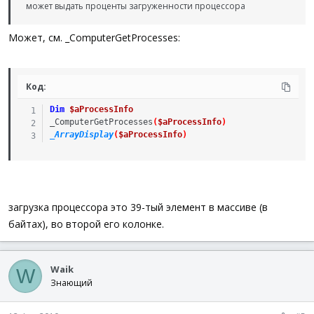
может выдать проценты загруженности процессора
Может, см. _ComputerGetProcesses:
Код:
Dim
$aProcessInfo
_ComputerGetProcesses
(
$aProcessInfo
)
_ArrayDisplay
(
$aProcessInfo
)
загрузка процессора это 39-тый элемент в массиве (в
байтах), во второй его колонке.
Waik
W
Знающий