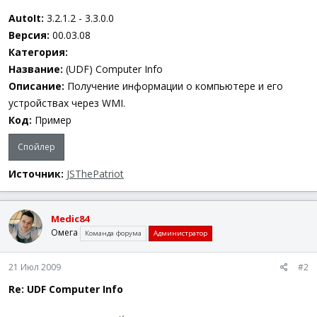
а
AutoIt:
3.2.1.2 - 3.3.0.0
Версия:
00.03.08
Категория:
Название:
(UDF) Computer Info
Описание:
Получение информации о компьютере и его
устройствах через WMI.
Код:
Пример
Спойлер
Источник:
JSThePatriot
Medic84
Омега
Команда форума
Администратор
21 Июл 2009
#2
Re: UDF Computer Info