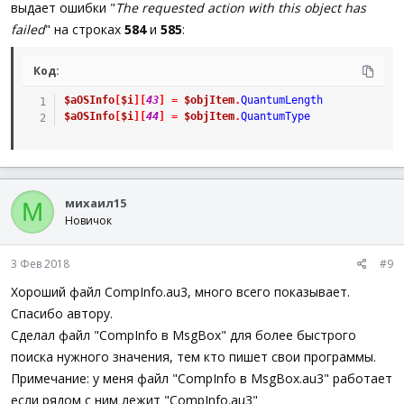
выдает ошибки "
The requested action with this object has
failed
" на строках
584
и
585
:
Код:
$aOSInfo
[
$i
]
[
43
]
=
$objItem
.
QuantumLength
$aOSInfo
[
$i
]
[
44
]
=
$objItem
.
QuantumType
михаил15
М
Новичок
3 Фев 2018
#9
Хороший файл CompInfo.au3, много всего показывает.
Спасибо автору.
Сделал файл "CompInfo в MsgBox" для более быстрого
поиска нужного значения, тем кто пишет свои программы.
Примечание: у меня файл "CompInfo в MsgBox.au3" работает
если рядом с ним лежит "CompInfo.au3"