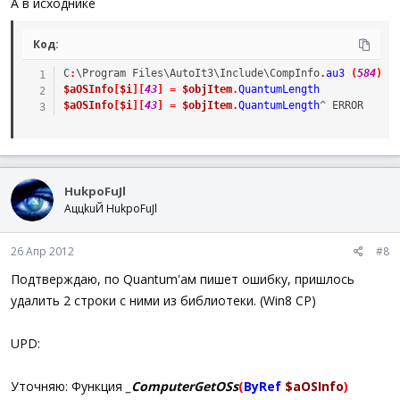
А в исходнике
Код:
C
:
\
Program
Files
\
AutoIt3
\
Include
\
CompInfo
.
au3
(
584
)
:
$aOSInfo
[
$i
]
[
43
]
=
$objItem
.
QuantumLength
$aOSInfo
[
$i
]
[
43
]
=
$objItem
.
QuantumLength
^ 
ERROR
HukpoFuJl
AццkuЙ HukpoFuJl
26 Апр 2012
#8
Подтверждаю, по Quantum'ам пишет ошибку, пришлось
удалить 2 строки с ними из библиотеки. (Win8 CP)
UPD:
Уточняю: Функция
_ComputerGetOSs
(
ByRef
$aOSInfo
)