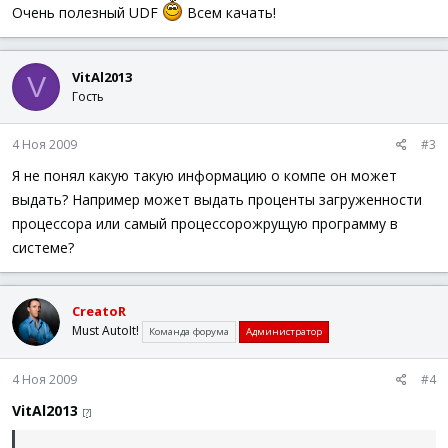
Очень полезный UDF
Всем качать!
VitAl2013
V
Гость
4 Ноя 2009
#3
Я не понял какую такую информацию о компе он может
выдать? Например может выдать проценты загруженности
процессора или самый процессорожрущую программу в
системе?
CreatoR
Must AutoIt!
Команда форума
Администратор
4 Ноя 2009
#4
VitAl2013
[?]