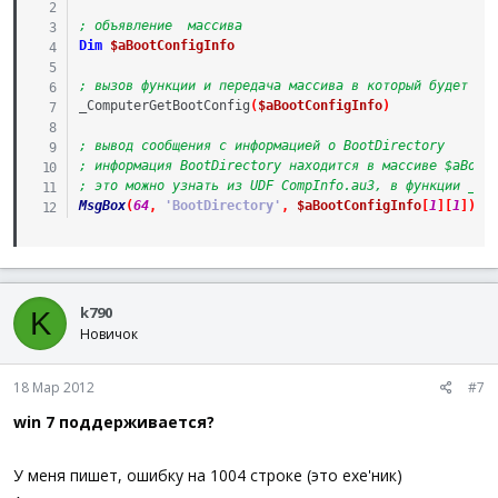
; объявление  массива
Dim
$aBootConfigInfo
; вызов функции и передача массива в который будет за
_ComputerGetBootConfig
(
$aBootConfigInfo
)
; вывод сообщения с информацией о BootDirectory
; информация BootDirectory находится в массиве $aBoot
; это можно узнать из UDF CompInfo.au3, в функции _Co
MsgBox
(
64
,
'BootDirectory'
,
$aBootConfigInfo
[
1
]
[
1
]
)
k790
K
Новичок
18 Мар 2012
#7
win 7 поддерживается?
У меня пишет, ошибку на 1004 строке (это exe'ник)