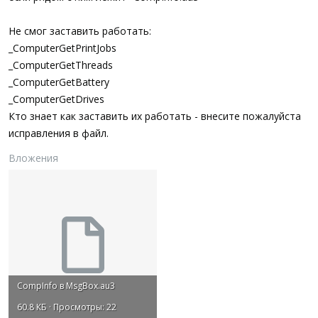
Не смог заставить работать:
_ComputerGetPrintJobs
_ComputerGetThreads
_ComputerGetBattery
_ComputerGetDrives
Кто знает как заставить их работать - внесите пожалуйста
исправления в файл.
Вложения
CompInfo в MsgBox.au3
60.8 КБ · Просмотры: 22