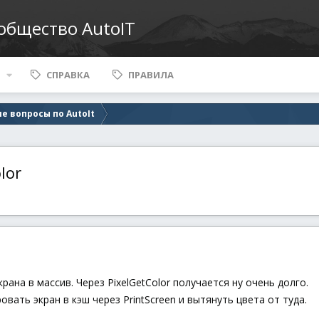
ообщество AutoIT
СПРАВКА
ПРАВИЛА
е вопросы по AutoIt
lor
ана в массив. Через PixelGetColor получается ну очень долго.
вать экран в кэш через PrintScreen и вытянуть цвета от туда.