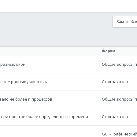
Вам необхо
онная почта
сылка
Форум
 разных окон
Общие вопросы по
-менее равных диапазона
Стол заказов
тало не более n процессов
Общие вопросы по
 при простое более определенного времени
Стол заказов
GUI - Графически