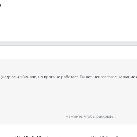
)
адеюсь) в Винапи, но прога не работает. Пишет: неизвестное название ф
Нажмите, чтобы раскрыть...