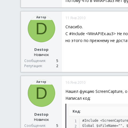
Потому что в WinAPI.au3 нет фу
$iY=100
For $x=1 to 800
For $y=1 to 800
Автор
11 Янв 2010
D
_WinAPI_GetPixel ( $hDC, $iX, $iY )
Спасибо.
Next
С #Include <WinAPIEx.au3> Не п
Next
но этого по прежнему не доста
MsgBox (4096, "Box", "End")
Destop
Новичок
Сообщения
5
Репутация
2
Автор
16 Янв 2010
D
Нашел фукцию ScreenCapture, о 
Написал код:
Код:
Destop
Новичок
#Include <ScreenCapture
Сообщения
5
Global $sFileName="", $