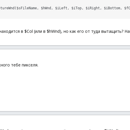
ptureWnd($sFileName, $hWnd, $iLeft, $iTop, $iRight, $iBottom, $f
аходится в $Col (или в $hWnd), но как его от туда вытащить? Н
жного тебе пикселя.