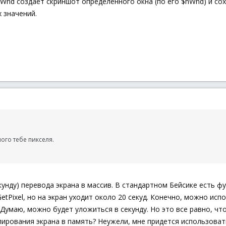
eWnd создаёт скриншот определённого окна (по его $hWnd) и со
 значений.
ного тебе пикселя.
кунду) перевода экрана в массив. В стандартном Бейсике есть ф
GetPixel, но на экран уходит около 20 секуд. Конечно, можно исп
 Думаю, можно будет уложиться в секунду. Но это все равно, чт
ирования экрана в память? Неужели, мне придется использовать 