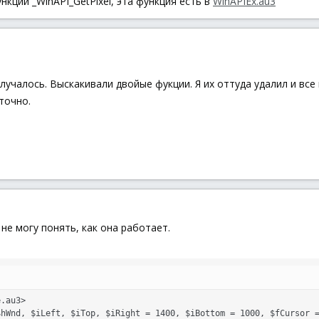
нкции _WinAPI_GetPixel, эта функция есть в
WinAPIEx.au3
олучалось. Выскакивали двойые фукции. Я их оттуда удалил и все 
точно.
не могу понять, как она работает.
.au3>

hWnd, $iLeft, $iTop, $iRight = 1400, $iBottom = 1000, $fCursor =