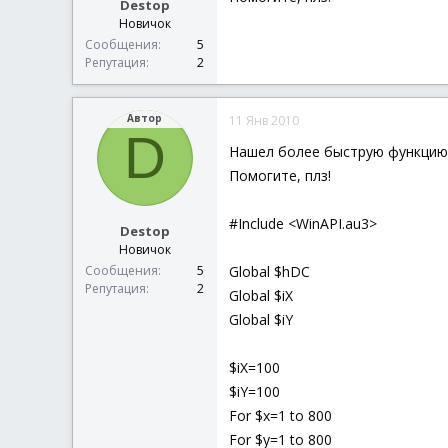
Destop
Новичок
Сообщения
5
Репутация
2
Автор
11 Янв 2010
D
Нашел более быструю функцию (
Помогите, плз!
#Include <WinAPI.au3>
Destop
Новичок
Global $hDC
Сообщения
5
Репутация
2
Global $iX
Global $iY
$iX=100
$iY=100
For $x=1 to 800
For $y=1 to 800