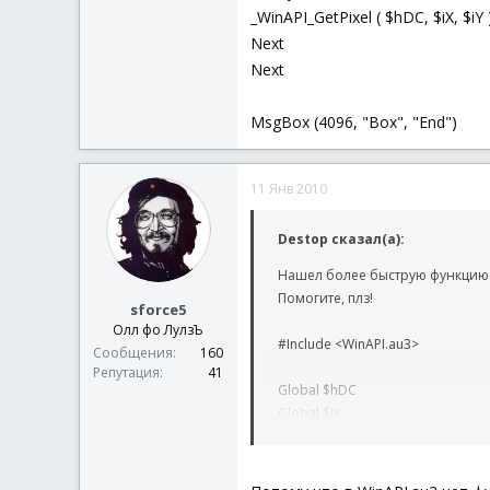
_WinAPI_GetPixel ( $hDC, $iX, $iY 
Next
Next
MsgBox (4096, "Box", "End")
11 Янв 2010
Destop сказал(а):
Нашел более быструю функцию (н
Помогите, плз!
sforce5
Олл фо ЛулзЪ
#Include <WinAPI.au3>
Сообщения
160
Репутация
41
Global $hDC
Global $iX
Global $iY
$iX=100