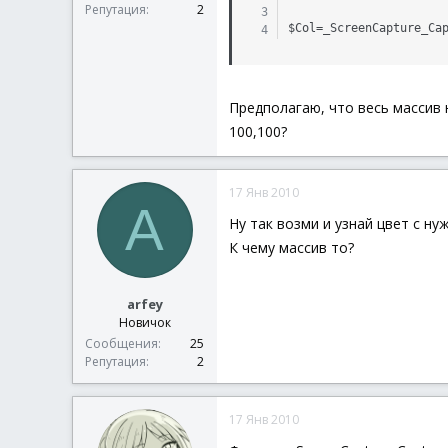
Репутация
2
$Col=_ScreenCapture_Ca
Предполагаю, что весь массив н
100,100?
17 Янв 2010
A
Ну так возми и узнай цвет с ну
К чему массив то?
arfey
Новичок
Сообщения
25
Репутация
2
17 Янв 2010