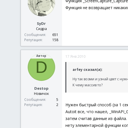
Функция _ScreenCapture_Captur
Функция не возвращает никаких
SyDr
Сидра
Сообщения
651
Репутация
158
Автор
17 Янв 2010
D
arfey сказал(а):
Ну так возми и узнай цвет с нуж
К чему массив то?
Destop
Новичок
Сообщения
5
Нужен быстрый способ (за 1 се
Репутация
2
Autoit все, что нашел, _WinAPI_
затем считав данные из файла.
нету элементарной функции коп