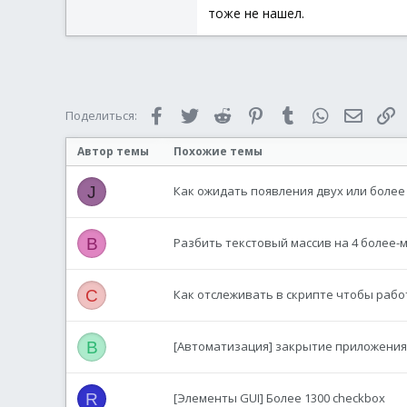
тоже не нашел.
Facebook
Twitter
Reddit
Pinterest
Tumblr
WhatsApp
Электр
С
Поделиться:
Автор темы
Похожие темы
J
Как ожидать появления двух или более
В
Разбить текстовый массив на 4 более
C
Как отслеживать в скрипте чтобы рабо
B
[Автоматизация] закрытие приложения
R
[Элементы GUI] Более 1300 checkbox