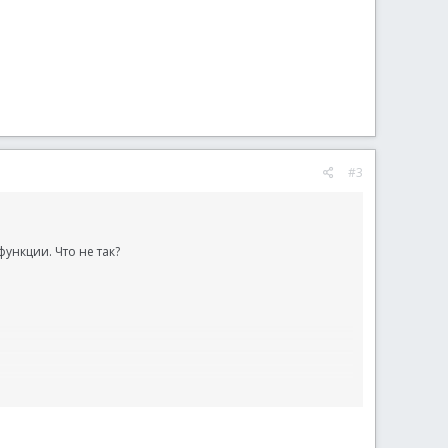
#3
ункции. Что не так?