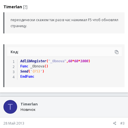
Timerlan
[?]
переодически скажем так раз в час нажимал F5 чтоб обновлял
страницу.
Код:
AdlibRegister
(
"_Obnova"
,
60
*
60
*
1000
)
Func
_Obnova
(
)
Send
(
'
{F5}
'
)
EndFunc
Timerlan
T
Новичок
28 Май 2013
#3