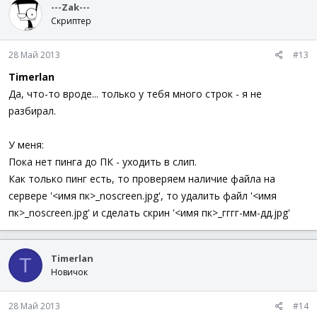
---Zak---
Скриптер
28 Май 2013
#13
Timerlan
Да, что-то вроде... только у тебя много строк - я не
разбирал.
У меня:
Пока нет пинга до ПК - уходить в слип.
Как только пинг есть, то проверяем наличие файла на
сервере '<имя пк>_noscreen.jpg', то удалить файл '<имя
пк>_noscreen.jpg' и сделать скрин '<имя пк>_гггг-мм-дд.jpg'
Timerlan
T
Новичок
28 Май 2013
#14