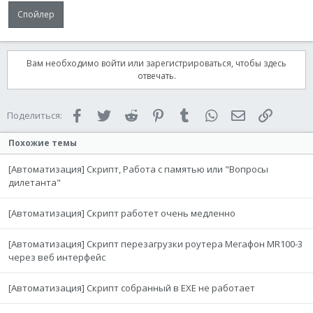
Спойлер
Вам необходимо войти или зарегистрироваться, чтобы здесь
отвечать.
Facebook
Twitter
Reddit
Pinterest
Tumblr
WhatsApp
Электронная 
Ссылка
Поделиться:
Похожие темы
[Автоматизация] Скрипт, Работа с памятью или "Вопросы
дилетанта"
[Автоматизация] Скрипт работет очень медленно
[Автоматизация] Скрипт перезагрузки роутера Мегафон MR100-3
через веб интерфейс
[Автоматизация] Скрипт собранный в EXE не работает