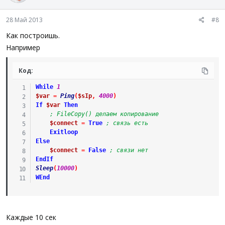
28 Май 2013
#8
Как построишь.
Например
Код:
While
1
$var
=
Ping
(
$sIp
,
4000
)
If
$var
Then
; FileCopy() делаем копирование
$connect
=
True
; связь есть
Exitloop
Else
$connect
=
False
; связи нет
EndIf
Sleep
(
10000
)
WEnd
Каждые 10 сек