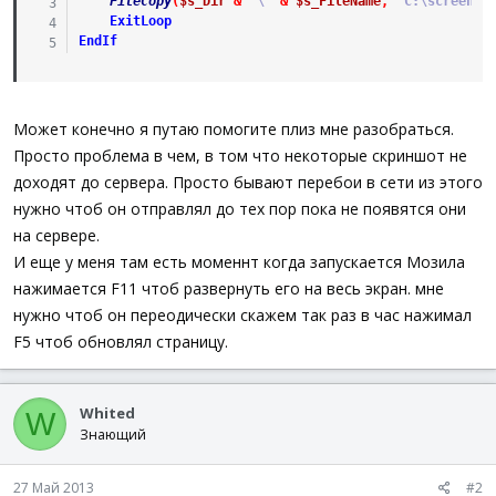
FileCopy
(
$s_Dir
&
'\'
&
$s_FileName
,
'C:\screen\'
ExitLoop
EndIf
Может конечно я путаю помогите плиз мне разобраться.
Просто проблема в чем, в том что некоторые скриншот не
доходят до сервера. Просто бывают перебои в сети из этого
нужно чтоб он отправлял до тех пор пока не появятся они
на сервере.
И еще у меня там есть моменнт когда запускается Мозила
нажимается F11 чтоб развернуть его на весь экран. мне
нужно чтоб он переодически скажем так раз в час нажимал
F5 чтоб обновлял страницу.
Whited
W
Знающий
27 Май 2013
#2