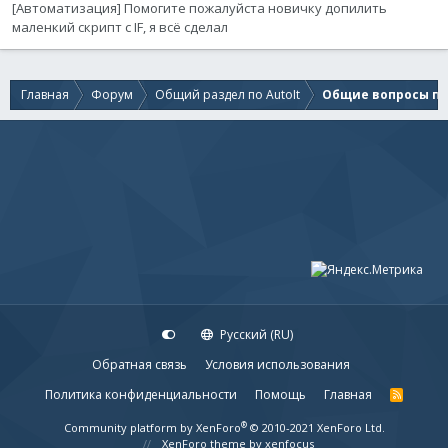
[Автоматизация] Помогите пожалуйста новичку допилить
маленкий скрипт с IF, я всё сделал
Главная
Форум
Общий раздел по AutoIt
Общие вопросы по 
Русский (RU)
Обратная связь
Условия использования
Политика конфиденциальности
Помощь
Главная
R
S
S
®
Community platform by XenForo
© 2010-2021 XenForo Ltd.
XenForo theme
by xenfocus