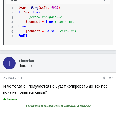
$var
=
Ping
(
$sIp
,
4000
)
If
$var
Then
; делаем копирование
$connect
=
True
; связь есть
Else
$connect
=
False
; связи нет
EndIf
Timerlan
T
Новичок
28 Май 2013
#7
И че тогда он получается не будет копировать до тех пор
пока не появится связь?
Добавлено:
Сообщение автоматически объединено:
28 Май 2013