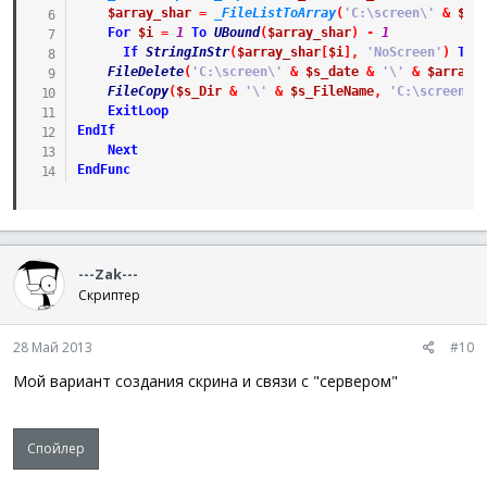
$array_shar
=
_FileListToArray
(
'C:\screen\'
&
$s_
For
$i
=
1
To
UBound
(
$array_shar
)
-
1
If
StringInStr
(
$array_shar
[
$i
]
,
'NoScreen'
)
The
FileDelete
(
'C:\screen\'
&
$s_date
&
'\'
&
$array_
FileCopy
(
$s_Dir
&
'\'
&
$s_FileName
,
'C:\screen\'
ExitLoop
EndIf
Next
EndFunc
---Zak---
Скриптер
28 Май 2013
#10
Мой вариант создания скрина и связи с "сервером"
Спойлер