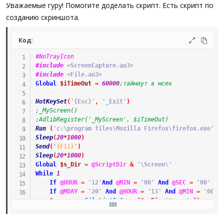
а
Уважаемые гуру! Помогите доделать скрипт. Есть скрипт по
созданию скриншота.
Код:
#NoTrayIcon
#include
 <ScreenCapture.au3>
#include
 <File.au3>
Global
$iTimeOut
=
60000
;таймаут в мсек
HotKeySet
(
'{Esc}'
,
'_Exit'
)
;_MyScreen()
;AdlibRegister('_MyScreen', $iTimeOut)
Run
(
'c:\program files\Mozilla Firefox\firefox.exe'
)
Sleep
(
20
*
1000
)
Send
(
'
{F11}
'
)
Sleep
(
20
*
1000
)
Global
$s_Dir
=
@ScriptDir
&
'\Screen\'
While
1
If
@HOUR
=
'12'
And
@MIN
=
'00'
And
@SEC
=
'00'
Th
If
@MDAY
=
'20'
And
@HOUR
=
'13'
And
@MIN
=
'00'
$array
=
_FileListToArray
(
$s_Dir
,
'*.png'
,
1
)
For
$i
=
1
To
UBound
(
$array
)
-
1
FileDelete
(
$array
[
$i
]
)