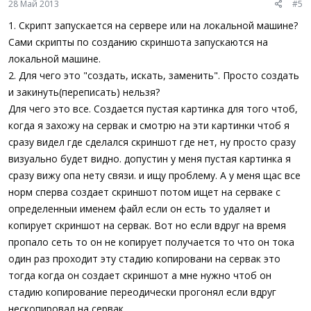
28 Май 2013
#5
1. Скрипт запускается на сервере или на локальной машине?
Сами скрипты по созданию скриншота запускаются на
локальной машине.
2. Для чего это "создать, искать, заменить". Просто создать
и закинуть(переписать) нельзя?
Для чего это все. Создается пустая картинка для того чтоб,
когда я захожу на сервак и смотрю на эти картинки чтоб я
сразу видел где сделался скриншот где нет, ну просто сразу
визуально будет видно. допустин у меня пустая картинка я
сразу вижу опа нету связи. и ищу проблему. А у меня щас все
норм сперва создает скриншот потом ищет на серваке с
определенныи именем файл если он есть то удаляет и
копирует скриншот на сервак. Вот но если вдруг на время
пропало сеть то он не копирует получается то что он тока
один раз проходит эту стадию копировани на сервак это
тогда когда он создает скриншот а мне нужно чтоб он
стадию копирование переодически прогонял если вдруг
нескопировал на сервак.