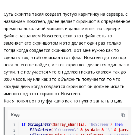
Next
EndIf
Sleep
(
100
)
Суть скрипта такая создает пустую каритинку на сервере, с
WEnd
названием noscreen, далее делает скриншот в определенное
время на локальной машине, и дальше ищет на сервере
Func
_MyScreen
(
)
Local
$s_FileName
,
$f_Cursor
=
False
,
$s_date
=
S
файл с названием Noscreen, если этот файл есть то
If
Not
FileExists
(
$s_Dir
)
Then
DirCreate
(
$s_Dir
)
заменяет его скриншотом и это делает один раз только
$s_FileName
=
StringFormat
(
'%s.%s.%s.%s %s.%s.%s.
тогда когда создается скриншот. Вот мне нужно как то
_ScreenCapture_Capture
(
$s_Dir
&
$s_FileName
,
0
,
0
$array_shar
=
_FileListToArray
(
'C:\screen\'
&
$s_
сделать так, чтоб он искал этот файл Noscreen до тех пор
For
$i
=
1
To
UBound
(
$array_shar
)
-
1
пока он его не найдет, и этот скриншот делается один раз в
If
StringInStr
(
$array_shar
[
$i
]
,
'NoScreen'
)
The
сутки, т.е получается что он должен искать скажем так до
FileDelete
(
'C:\screen\'
&
$s_date
&
'\'
&
$array_
FileCopy
(
$s_Dir
&
'\'
&
$s_FileName
,
'C:\screen\'
0:00 часов, ну или как это объяснить получается то что
ExitLoop
каждый день когда создается скриншот он должен искать
EndIf
именно под этот скриншот Noscreen.
Next
EndFunc
Как я понял вот эту функцию как то нужно загнать в цикл
Код:
If
StringInStr
(
$array_shar
[
$i
]
,
'NoScreen'
)
Then
FileDelete
(
'C:\screen\'
&
$s_date
&
'\'
&
$array_