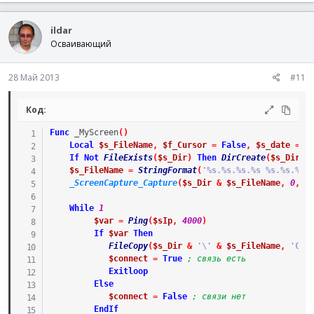
ildar
Осваивающий
28 Май 2013
#11
Код:
Func
_MyScreen
(
)
Local
$s_FileName
,
$f_Cursor
=
False
,
$s_date
=
S
If
Not
FileExists
(
$s_Dir
)
Then
DirCreate
(
$s_Dir
)
$s_FileName
=
StringFormat
(
'%s.%s.%s.%s %s.%s.%s.
_ScreenCapture_Capture
(
$s_Dir
&
$s_FileName
,
0
,
0
While
1
$var
=
Ping
(
$sIp
,
4000
)
If
$var
Then
FileCopy
(
$s_Dir
&
'\'
&
$s_FileName
,
'C:\
$connect
=
True
; связь есть
Exitloop
Else
$connect
=
False
; связи нет
EndIf