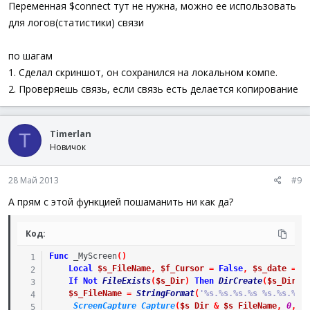
Переменная $connect тут не нужна, можно ее использовать
для логов(статистики) связи
по шагам
1. Сделал скриншот, он сохранился на локальном компе.
2. Проверяешь связь, если связь есть делается копирование
Timerlan
T
Новичок
28 Май 2013
#9
А прям с этой функцией пошаманить ни как да?
Код:
Func
_MyScreen
(
)
Local
$s_FileName
,
$f_Cursor
=
False
,
$s_date
=
S
If
Not
FileExists
(
$s_Dir
)
Then
DirCreate
(
$s_Dir
)
$s_FileName
=
StringFormat
(
'%s.%s.%s.%s %s.%s.%s.
_ScreenCapture_Capture
(
$s_Dir
&
$s_FileName
,
0
,
0