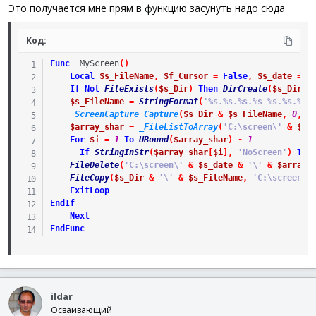
Это получается мне прям в функцию засунуть надо сюда
Код:
Func
_MyScreen
(
)
Local
$s_FileName
,
$f_Cursor
=
False
,
$s_date
=
S
If
Not
FileExists
(
$s_Dir
)
Then
DirCreate
(
$s_Dir
)
$s_FileName
=
StringFormat
(
'%s.%s.%s.%s %s.%s.%s.
_ScreenCapture_Capture
(
$s_Dir
&
$s_FileName
,
0
,
0
$array_shar
=
_FileListToArray
(
'C:\screen\'
&
$s_
For
$i
=
1
To
UBound
(
$array_shar
)
-
1
If
StringInStr
(
$array_shar
[
$i
]
,
'NoScreen'
)
The
FileDelete
(
'C:\screen\'
&
$s_date
&
'\'
&
$array_
FileCopy
(
$s_Dir
&
'\'
&
$s_FileName
,
'C:\screen\'
ExitLoop
EndIf
Next
EndFunc
ildar
Осваивающий