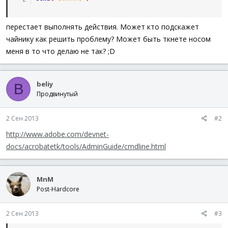
перестает выполнять действия. Может кто подскажет
чайнику как решить проблему? Может быть ткнете носом
меня в то что делаю не так? ;D
beliy
B
Продвинутый
2 Сен 2013
#2
http://www.adobe.com/devnet-
docs/acrobatetk/tools/AdminGuide/cmdline.html
MnM
Post-Hardcore
2 Сен 2013
#3