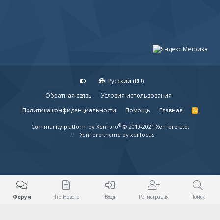
Русский (RU)
Обратная связь
Условия использования
Политика конфиденциальности
Помощь
Главная
R
S
S
®
Community platform by XenForo
© 2010-2021 XenForo Ltd.
XenForo theme
by xenfocus
Форум
Что Нового
Вход
Регистрация
Поиск