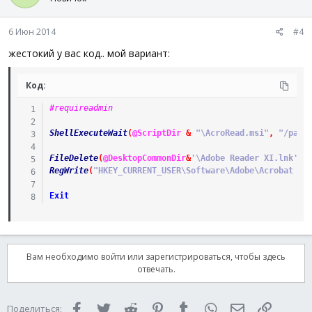
6 Июн 2014
#4
жестокий у вас код.. мой вариант:
Код:
#requireadmin
ShellExecuteWait
(
@ScriptDir
&
"\AcroRead.msi"
,
"/pass
FileDelete
(
@DesktopCommonDir
&
'\Adobe Reader XI.lnk'
)
RegWrite
(
"HKEY_CURRENT_USER\Software\Adobe\Acrobat Re
Exit
Вам необходимо войти или зарегистрироваться, чтобы здесь
отвечать.
Facebook
Twitter
Reddit
Pinterest
Tumblr
WhatsApp
Электронная 
Ссылка
Поделиться: