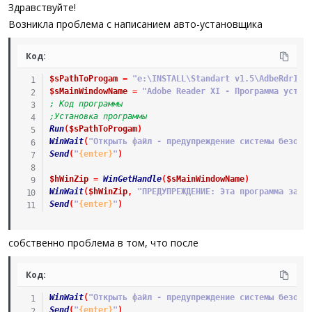
а
Здравствуйте!
Возникла проблема с написанием авто-установщика
Код:
$sPathToProgam
=
"e:\INSTALL\Standart v1.5\AdbeRdr110
$sMainWindowName
=
"Adobe Reader XI - Программа устан
; Код программы
;Установка программы
Run
(
$sPathToProgam
)
WinWait
(
"Открыть файл - предупреждение системы безопа
Send
(
"
{enter}
"
)
$hWinZip
=
WinGetHandle
(
$sMainWindowName
)
WinWait
(
$hWinZip
,
"ПРЕДУПРЕЖДЕНИЕ: Эта программа защи
Send
(
"
{enter}
"
)
собственно проблема в том, что после
Код:
WinWait
(
"Открыть файл - предупреждение системы безопа
Send
(
"
{enter}
"
)