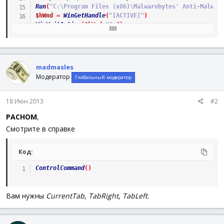
Run
(
"C:\Program Files (x86)\Malwarebytes' Anti-Malwar
$hWnd
=
WinGetHandle
(
"[ACTIVE]"
)
WinWaitActive
(
$hWnd
,
""
,
3
)
MsgBox
(
64
+
4096
,
'Результат'
,
'$hWnd ='
&
@LF
&
$hWnd
)
MsgBox
(
64
,
'Результат'
,
'Активируем вкладку Защитный 
ControlClick
(
$hWnd
,
''
,
'[CLASS:SysTabControl32; INST
madmasles
Модератор
Глобальный модератор
MsgBox
(
64
+
4096
,
'Результат'
,
'Снимаем/Ставим галочку'
ControlClick
(
$hWnd
,
''
,
'[CLASS:ThunderRT6CheckBox; I
18 Июн 2013
#2
PACHOM
,
Смотрите в справке
Код:
ControlCommand
(
)
Вам нужны
CurrentTab
,
TabRight
,
TabLeft
.