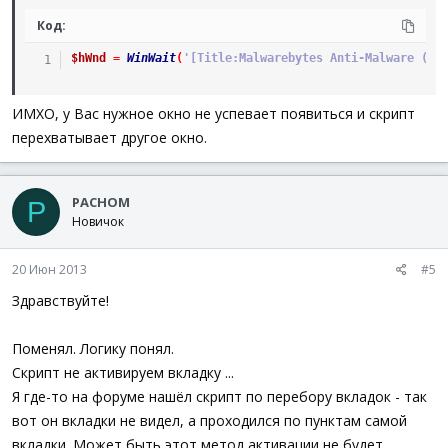
Код:
$hWnd
=
WinWait
(
'[Title:Malwarebytes Anti-Malware (PR
ИМХО, у Вас нужное окно не успевает появиться и скрипт
перехватывает другое окно.
PACHOM
P
Новичок
20 Июн 2013
#5
Здравствуйте!
Поменял. Логику понял.
Скрипт не активируем вкладку ...
Я где-то на форуме нашёл скрипт по перебору вкладок - так
вот он вкладки не видел, а проходился по пунктам самой
вкладки. Может быть этот метод активации не будет