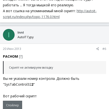
работать ... Я тогда мышкой его реализую.
А вот ссылка на упоминаемый мной скрипт:
http://autoit-
script.ru/index.php/topic,1176.0.html
InnI
I
AutoIT Гуру
20 Июн 2013
#6
PACHOM
[?]
Скрипт не активируем вкладку
Вы не указали номер контрола. Должно быть
"SysTabControl32
2
"
Вот рабочий скрипт
Спойлер