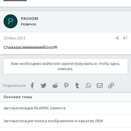
PACHOM
P
Новичок
20 Июн 2013
#7
Спааааасииииииииибооо!!!!
Вам необходимо войти или зарегистрироваться, чтобы здесь
отвечать.
Facebook
Twitter
Reddit
Pinterest
Tumblr
WhatsApp
Электронная 
Ссылка
Поделиться:
Похожие темы
автоматизация RealVNC клиента
Автоматизация поиска изображение и нажатия ЛКМ