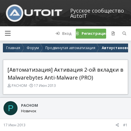
Русское сообщество
AutoIT
Вход
Регистрация
Главная
Форум
Продвинутая автоматизация
Автоустановк
[Автоматизация] Активация 2-ой вкладки в
Malwarebytes Anti-Malware (PRO)
А
Д
PACHOM
17 Июн 2013
в
а
т
т
о
а
PACHOM
P
р
н
Новичок
т
а
е
ч
м
а
17 Июн 2013
#1
ы
л