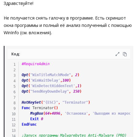
а
Здравствуйте!
Не получается снять галочку в программе. Есть скриншот
окна программы и полный её анализ полученный с помощью
WinInfo (см. вложения).
Код:
#RequireAdmin
Opt
(
"WinTitleMatchMode"
,
2
)
Opt
(
'WinWaitDelay'
,
100
)
Opt
(
'WinDetectHiddenText'
,
1
)
Opt
(
"SendKeyDownDelay"
,
150
)
HotKeySet
(
"{ESC}"
,
"Terminator"
)
Func
Terminator
(
)
MsgBox
(
64
+
4096
,
'Остановка'
,
'Выходим из макроса'
Exit
0
EndFunc
;Запуск программы Malwarebytes Anti-Malware (PRO)