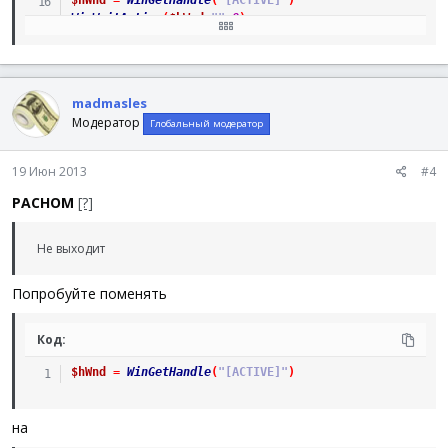
$hWnd
=
WinGetHandle
(
"[ACTIVE]"
)
WinWaitActive
(
$hWnd
,
""
,
8
)
ControlCommand
(
$hWnd
,
""
,
"SysTabControl32"
,
"TabRigh
madmasles
Модератор
Глобальный модератор
19 Июн 2013
#4
PACHOM
[?]
Не выходит
Попробуйте поменять
Код:
$hWnd
=
WinGetHandle
(
"[ACTIVE]"
)
на