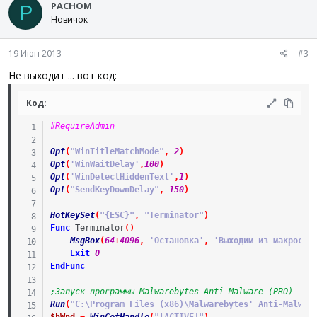
PACHOM
P
Новичок
19 Июн 2013
#3
Не выходит ... вот код:
Код:
#RequireAdmin
Opt
(
"WinTitleMatchMode"
,
2
)
Opt
(
'WinWaitDelay'
,
100
)
Opt
(
'WinDetectHiddenText'
,
1
)
Opt
(
"SendKeyDownDelay"
,
150
)
HotKeySet
(
"{ESC}"
,
"Terminator"
)
Func
Terminator
(
)
MsgBox
(
64
+
4096
,
'Остановка'
,
'Выходим из макроса'
Exit
0
EndFunc
;Запуск программы Malwarebytes Anti-Malware (PRO)
Run
(
"C:\Program Files (x86)\Malwarebytes' Anti-Malwar