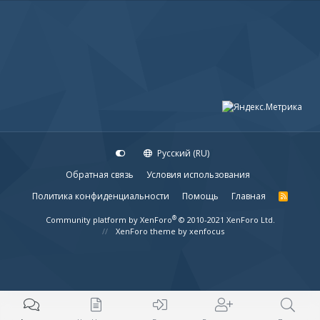
Русский (RU)
Обратная связь
Условия использования
Политика конфиденциальности
Помощь
Главная
R
S
S
®
Community platform by XenForo
© 2010-2021 XenForo Ltd.
XenForo theme
by xenfocus