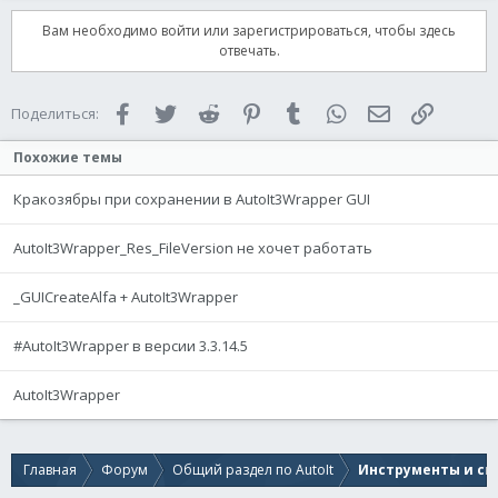
Вам необходимо войти или зарегистрироваться, чтобы здесь
отвечать.
Facebook
Twitter
Reddit
Pinterest
Tumblr
WhatsApp
Электронная 
Ссылка
Поделиться:
Похожие темы
Кракозябры при сохранении в AutoIt3Wrapper GUI
AutoIt3Wrapper_Res_FileVersion не хочет работать
_GUICreateAlfa + AutoIt3Wrapper
#AutoIt3Wrapper в версии 3.3.14.5
AutoIt3Wrapper
Главная
Форум
Общий раздел по AutoIt
Инструменты и спр