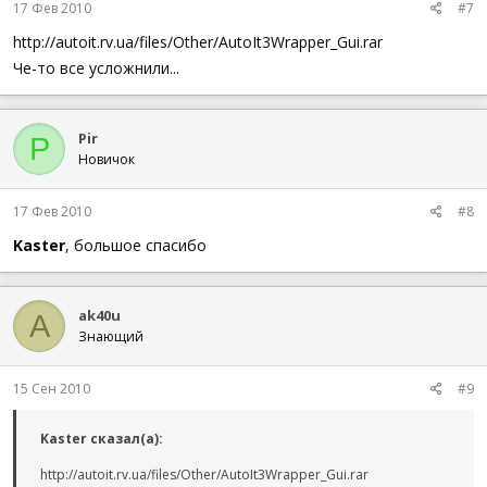
17 Фев 2010
#7
http://autoit.rv.ua/files/Other/AutoIt3Wrapper_Gui.rar
Че-то все усложнили...
Pir
P
Новичок
17 Фев 2010
#8
Kaster
, большое спасибо
ak40u
A
Знающий
15 Сен 2010
#9
Kaster сказал(а):
http://autoit.rv.ua/files/Other/AutoIt3Wrapper_Gui.rar