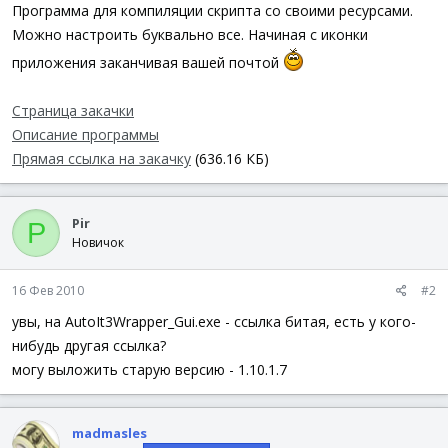
а
Программа для компиляции скрипта со своими ресурсами.
Можно настроить буквально все. Начиная с иконки
приложения заканчивая вашей почтой
Страница закачки
Описание программы
Прямая ссылка на закачку
(636.16 КБ)
Pir
P
Новичок
16 Фев 2010
#2
увы, на AutoIt3Wrapper_Gui.exe - ссылка битая, есть у кого-
нибудь другая ссылка?
могу выложить старую версию - 1.10.1.7
madmasles