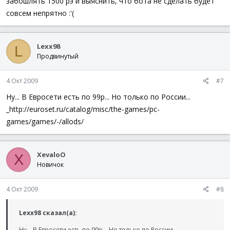
забошлять 1500 рэ и выяснить, что бота не сделать будет
совсем непрятно :'(
Lexx98
L
Продвинутый
4 Окт 2009
#7
Ну... В Евросети есть по 99р... Но только по России...
_http://euroset.ru/catalog/misc/the-games/pc-
games/games/-/allods/
XevaloO
X
Новичок
4 Окт 2009
#8
Lexx98 сказал(а):
Ну... В Евросети есть по 99р... Но только по России...