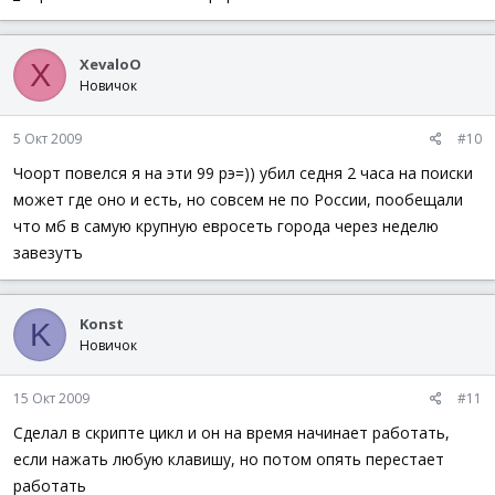
XevaloO
X
Новичок
5 Окт 2009
#10
Чоорт повелся я на эти 99 рэ=)) убил седня 2 часа на поиски
может где оно и есть, но совсем не по России, пообещали
что мб в самую крупную евросеть города через неделю
завезутъ
Konst
K
Новичок
15 Окт 2009
#11
Сделал в скрипте цикл и он на время начинает работать,
если нажать любую клавишу, но потом опять перестает
работать