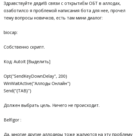
а
Здравствуйте дяди!В связи с открытиЁм ОБТ в аллодах,
озаботилсо я проблемой написания бота для нее, прочел
тему вопросы новичков, есть там мини диалог:
biocap:
Собственно скрипт.
Код: AutoIt [Выделить]
Opt("SendKeyDownDelay", 200)
WinWaitActive("Аллоды Онлайн")
Send("{TAB}")
Должен выбрать цель. Ничего не происходит.
Belfigor :
Да, многие другие аллодеры тоже жалуются на эту проблему