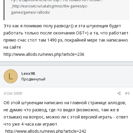
_http://euroset.ru/catalog/misc/the-games/pc-
games/games/-/allods/
Это как я понимаю полу развод=)) и эта штукенция будет
работать только после окончания ОБТ=) а та, что работает
прямо счас стот там 1490 рэ, покрайней мере так написанно
на сайте
http://www.allods.ru/news.php?article=236
Lexx98
L
Продвинутый
4 Окт 2009
#9
Об этой штукенции написано на главной странице аллодов,
не думаю что развод, где-то видел (возможно, там же в
отзывах) на вопрос, можно ли с этой версией играть - ответ
что уже 4 часа как играют.
_http://www.allods.ru/news.php?article=242