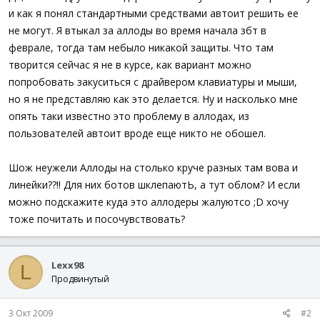
и как я понял стандартными средствами автоит решить ее
не могут. Я втыкал за аллоды во время начала збт в
феврале, тогда там небыло никакой защиты. Что там
творится сейчас я не в курсе, как вариант можно
попробовать закуситься с драйвером клавиатуры и мыши,
но я не представляю как это делается. Ну и насколько мне
опять таки известно это проблему в аллодах, из
пользователей автоит вроде еще никто не обошел.
Шож неужели Аллоды на столько круче разных там вова и
линейки??!! Для них ботов шклепаютЬ, а тут облом? И если
можно подскажите куда это аллодеры жалуютсо ;D хочу
тоже почитать и посочувствовать?
Lexx98
L
Продвинутый
3 Окт 2009
#2