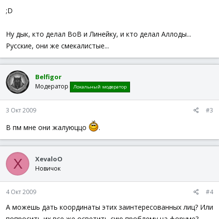
;D
Ну дык, кто делал ВоВ и Линейку, и кто делал Аллоды...
Русские, они же смекалистые...
Belfigor
Модератор
Локальный модератор
3 Окт 2009
#3
В пм мне они жалуюццо
.
XevaloO
X
Новичок
4 Окт 2009
#4
А можешь дать координаты этих заинтересованных лиц? Или
попросить их все же осветить сию проблему на форуме?