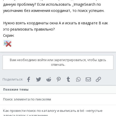
данную проблему? Если использовать _ImageSearch по
умолчанию без изменения координат, то поиск успешен.
Нужно взять координаты окна A и искать в квадрате B как
это реализовать правильно?
Скрин:
Вам необходимо войти или зарегистрироваться, чтобы здесь
отвечать.
Facebook
Twitter
Reddit
Pinterest
Tumblr
WhatsApp
Электронная 
Ссылка
Поделиться:
Похожие темы
Поиск элемента по пикселям
Как провести поиск по каталогу и выписать в txt - непустые
адреса папок с названием