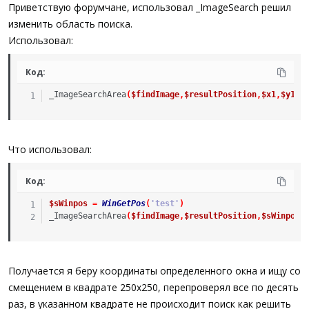
а
Приветствую форумчане, использовал _ImageSearch решил
изменить область поиска.
Использовал:
Код:
_ImageSearchArea
(
$findImage
,
$resultPosition
,
$x1
,
$y1
,
$
Что использовал:
Код:
$sWinpos
=
WinGetPos
(
'test'
)
_ImageSearchArea
(
$findImage
,
$resultPosition
,
$sWinpos
[
Получается я беру координаты определенного окна и ищу со
смещением в квадрате 250х250, перепроверял все по десять
раз, в указанном квадрате не происходит поиск как решить