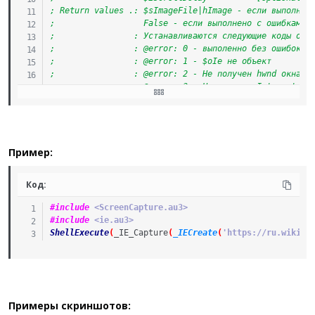
; Return values .: $sImageFile|hImage - если выполнен
;                  False - если выполнено с ошибками.
;                : Устанавливаются следующие коды оши
;                : @error: 0 - выполенно без ошибок
;                : @error: 1 - $oIe не объект
;                : @error: 2 - Не получен hwnd окна б
;                : @error: 3 - Не получен Internet Ex
;                : @error: 4 - Не получен объект docu
; Author ........: inververs
; Remarks .......: Элементы с position=fixed будут по
; Related .......: _IECreate
; Link ..........:
Пример:
; Example .......:  #include <ie.au3>
;					ShellExecute(_IE_Capture(_IECr
Код:
; ===================================================
Func
_IE_Capture
(
$oIe
,
$sImageFile
=
Default
,
$iMaxWi
#include
 <ScreenCapture.au3>
Local
Const
$iWidthPlusNoScroll
=
34
#include
 <ie.au3>
ShellExecute
(
_IE_Capture
(
_IECreate
(
'https://ru.wikipe
If
Not
IsObj
(
$oIe
)
Then
Return
SetError
(
1
,
0
,
False
)
EndIf
Local
$hWnd
=
HWnd
(
$oIe
.
hwnd
)
If
Not
IsHWnd
(
$hWnd
)
Then
Примеры скриншотов:
Return
SetError
(
2
,
0
,
False
)