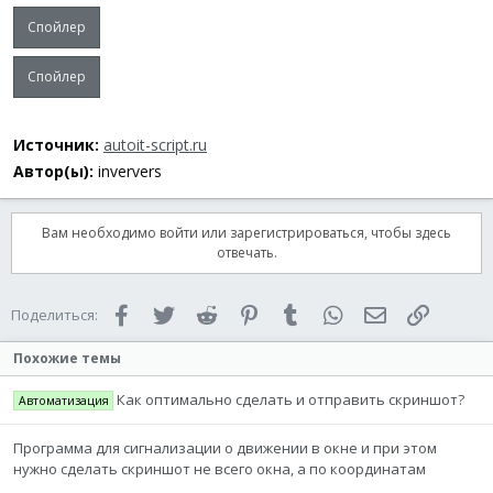
EndIf
Спойлер
Local
$hControl
=
ControlGetHandle
(
$hWnd
,
''
,
'[C
Спойлер
If
Not
IsHWnd
(
$hControl
)
Then
Return
SetError
(
3
,
0
,
False
)
EndIf
Источник:
autoit-script.ru
Local
$oDocument
=
$oIe
.
document
Автор(ы):
inververs
If
@error
Or
Not
IsObj
(
$oDocument
)
Then
Return
SetError
(
4
,
0
,
False
)
EndIf
Вам необходимо войти или зарегистрироваться, чтобы здесь
отвечать.
If
$iScrollDelay
=
Default
Then
$iScrollDelay
=
250
EndIf
Facebook
Twitter
Reddit
Pinterest
Tumblr
WhatsApp
Электронная 
Ссылка
Поделиться:
WinActivate
(
$hWnd
)
WinWaitActive
(
$hWnd
)
Похожие темы
If
$iMaxWidth
=
Default
Then
Как оптимально сделать и отправить скриншот?
Автоматизация
$iMaxWidth
=
0
Local
$aWidth
=
[
_
Программа для сигнализации о движении в окне и при этом
$oDocument
.
body
.
scrollWidth
,
$oDocume
нужно сделать скриншот не всего окна, а по координатам
$oDocument
.
body
.
offsetWidth
,
$oDocume