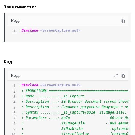
Зависимости:
Код:
#include
 <ScreenCapture.au3>
Код:
Код:
#include
 <ScreenCapture.au3>
; #FUNCTION# ========================================
; Name ..........: _IE_Capture
; Description ...: IE Browser document screen shoot w
; Description ...: Скриншот документа браузера с прок
; Syntax ........: _IE_Capture($oIe, $sImageFile[, $i
; Parameters ....: $oIe                 - Объект брау
;                  $sImageFile          - Имя файла к
;                  $iMaxWidth           - [optional] 
;                  $iScrollDelay        - [optional] 