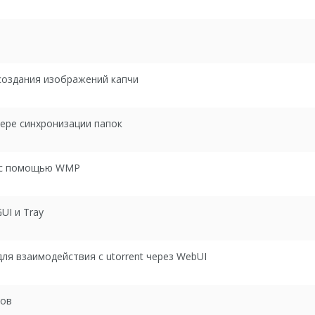
 создания изображений капчи
ере синхронизации папок
о с помощью WMP
UI и Tray
для взаимодействия с utorrent через WebUI
нов