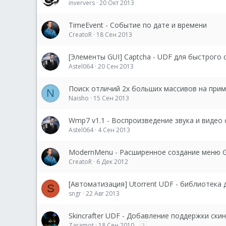
inververs
20 Окт 2013
TimeEvent - Событие по дате и времени
CreatoR
18 Сен 2013
[Элементы GUI] Captcha - UDF для быстрого
Astel064
20 Сен 2013
Поиск отличий 2х больших массивов на прим
N
Naisho
15 Сен 2013
Wmp7 v1.1 - Воспроизведение звука и виде
Astel064
4 Сен 2013
ModernMenu - Расширенное создание меню G
CreatoR
6 Дек 2012
[Автоматизация] Utorrent UDF - библиотека 
S
sngr
22 Авг 2013
Skincrafter UDF - Добавление поддержки ски
Zaramot
18 Сен 2010
2