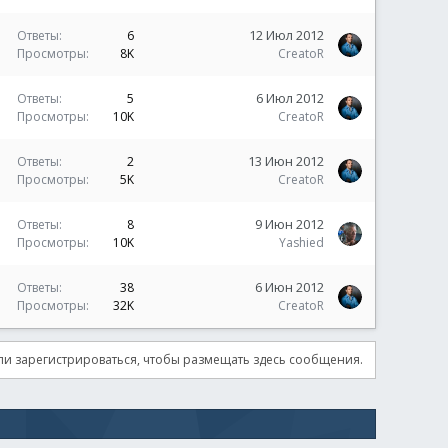
12 Июл 2012
Ответы
6
Просмотры
8K
CreatoR
6 Июл 2012
Ответы
5
Просмотры
10K
CreatoR
13 Июн 2012
Ответы
2
Просмотры
5K
CreatoR
9 Июн 2012
Ответы
8
Просмотры
10K
Yashied
6 Июн 2012
Ответы
38
Просмотры
32K
CreatoR
и зарегистрироваться, чтобы размещать здесь сообщения.