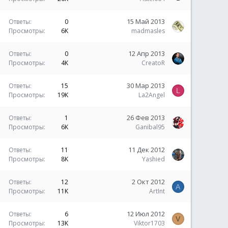
15 Май 2013
Ответы
0
Просмотры
6K
madmasles
12 Апр 2013
Ответы
0
Просмотры
4K
CreatoR
30 Мар 2013
Ответы
15
L
Просмотры
19K
La2Angel
26 Фев 2013
Ответы
1
Просмотры
6K
Ganibal95
11 Дек 2012
Ответы
11
Просмотры
8K
Yashied
2 Окт 2012
Ответы
12
A
Просмотры
11K
ArtInt
12 Июл 2012
Ответы
6
V
Просмотры
13K
Viktor1703