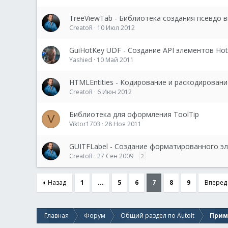
TreeViewTab - Библиотека создания псевдо в
CreatoR
10 Июл 2012
GuiHotKey UDF - Создание API элементов Ho
Yashied
10 Май 2011
HTMLEntities - Кодирование и раскодирова
CreatoR
6 Июн 2012
Библиотека для оформления ToolTip
V
Viktor1703
28 Ноя 2011
GUITFLabel - Создание форматированного эл
CreatoR
27 Сен 2009
2
Назад
1
...
5
6
7
8
9
Вперед
Главная
Форум
Общий раздел по AutoIt
Прим