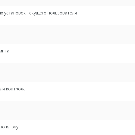
ых установок текущего пользователя
рипта
или контрола
по ключу