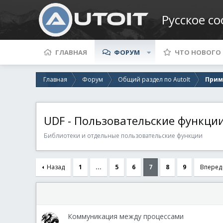
Русское с
ГЛАВНАЯ
ФОРУМ
ЧТО НОВОГО
Главная
Форум
Общий раздел по AutoIt
Прим
UDF - Пользовательские функци
Библиотеки и отдельные пользовательские функции
Назад
1
...
5
6
7
8
9
Вперед
Коммуникация между процессами