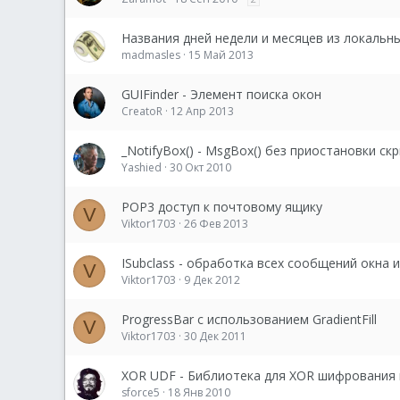
Названия дней недели и месяцев из локальн
madmasles
15 Май 2013
GUIFinder - Элемент поиска окон
CreatoR
12 Апр 2013
_NotifyBox() - MsgBox() без приостановки ск
Yashied
30 Окт 2010
POP3 доступ к почтовому ящику
V
Viktor1703
26 Фев 2013
ISubclass - обработка всех сообщений окна 
V
Viktor1703
9 Дек 2012
ProgressBar с использованием GradientFill
V
Viktor1703
30 Дек 2011
XOR UDF - Библиотека для XOR шифрования 
sforce5
18 Янв 2010