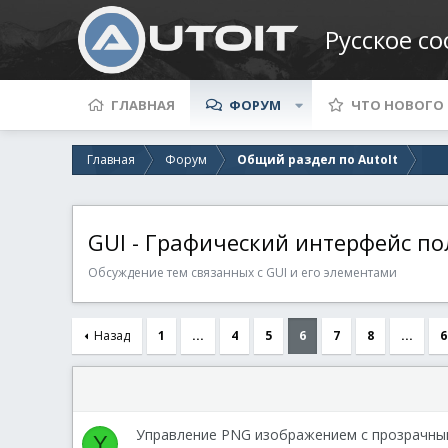
Русское с
ГЛАВНАЯ
ФОРУМ
ЧТО НОВОГО
Главная
Форум
Общий раздел по AutoIt
GUI - Графический интерфейс по
Обсуждение тем связанных с GUI и его элементами
Назад
1
...
4
5
6
7
8
...
6
Управление PNG изображением с прозрачны
Y