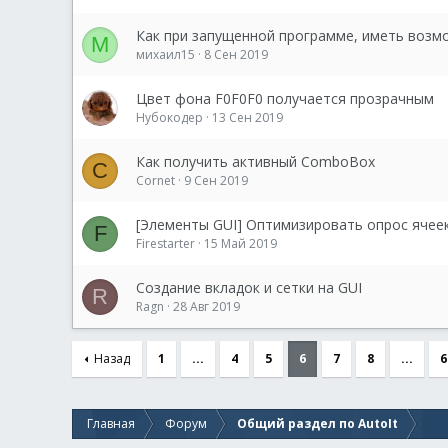
Как при запущенной программе, иметь возм
М
михаил15
8 Сен 2019
Цвет фона F0F0F0 получается прозрачным
Нубокодер
13 Сен 2019
Как получить активный ComboBox
C
Cornet
9 Сен 2019
[Элементы GUI] Оптимизировать опрос ячее
F
Firestarter
15 Май 2019
Создание вкладок и сетки на GUI
R
Ragn
28 Авг 2019
Назад
1
...
4
5
6
7
8
...
6
Главная
Форум
Общий раздел по AutoIt