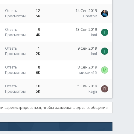
14 Сен 2019
Ответы
12
Просмотры
5K
CreatoR
13 Сен 2019
Ответы
9
I
Просмотры
4K
InnI
9 Сен 2019
Ответы
1
I
Просмотры
2K
InnI
8 Сен 2019
Ответы
8
М
Просмотры
6K
михаил15
5 Сен 2019
Ответы
10
R
Просмотры
5K
Ragn
и зарегистрироваться, чтобы размещать здесь сообщения.