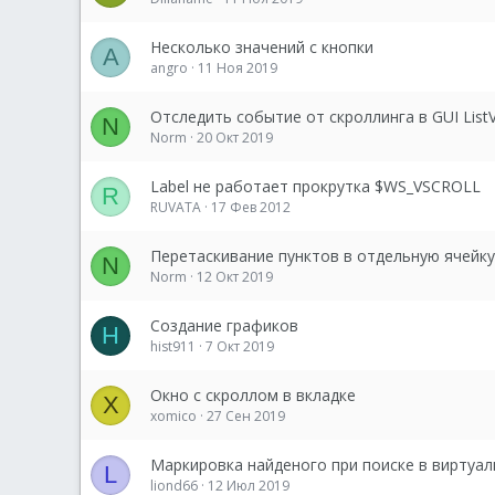
Несколько значений с кнопки
A
angro
11 Ноя 2019
Отследить событие от скроллинга в GUI List
N
Norm
20 Окт 2019
Label не работает прокрутка $WS_VSCROLL
R
RUVATA
17 Фев 2012
Перетаскивание пунктов в отдельную ячейку 
N
Norm
12 Окт 2019
Создание графиков
H
hist911
7 Окт 2019
Окно с скроллом в вкладке
X
xomico
27 Сен 2019
Маркировка найденого при поиске в виртуал
L
liond66
12 Июл 2019