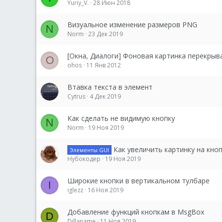
Yuriy_V.
28 Июн 2018
Визуальное изменение размеров PNG
N
Norm
23 Дек 2019
[Окна, Диалоги] Фоновая картинка перекрыв
O
ohos
11 Янв 2012
Втавка текста в элемент
Cytrus
4 Дек 2019
Как сделать не видимую кнопку
N
Norm
19 Ноя 2019
Как увеличить картинку на кноп
Элементы GUI
Нубокодер
19 Ноя 2019
Широкие кнопки в вертикальном тулбаре
I
iglezz
16 Ноя 2019
Добавление функций кнопкам в MsgBox
D
Dillaname
11 Ноя 2019