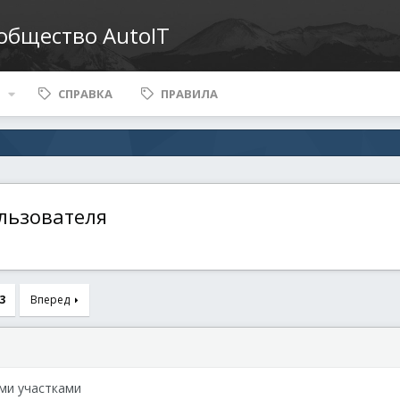
ообщество AutoIT
СПРАВКА
ПРАВИЛА
льзователя
3
Вперед
ми участками