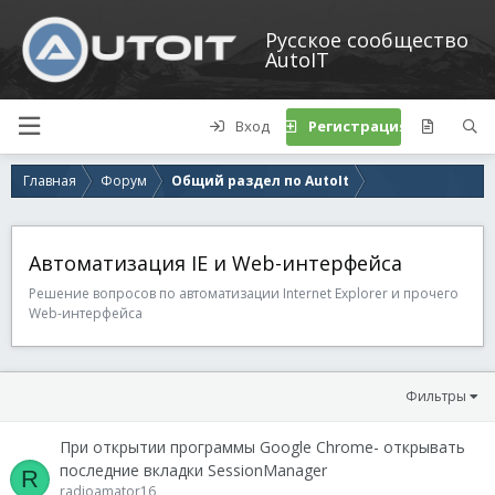
Русское сообщество
AutoIT
Вход
Регистрация
Главная
Форум
Общий раздел по AutoIt
Автоматизация IE и Web-интерфейса
Решение вопросов по автоматизации Internet Explorer и прочего
Web-интерфейса
Фильтры
При открытии программы Google Chrome- открывать
последние вкладки SessionManager
R
radioamator16