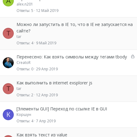
A
alex.n201
Ответы
5
12 Май 2019
Можно ли запустить в IE то, что в IE не запускается на
сайте?
T
tar
Ответы
4
9 Май 2019
З
Перенесено: Как взять символы между тегами tbody
а
CreatoR
к
Ответы
0
29 Апр 2019
р
ы
Как выполнить в internet exsplorer js
т
T
tar
о
Ответы
2
12 Апр 2019
[Элементы GUI] Переход по ссылке IE в GUI
К
Коршун
Ответы
4
7 Апр 2019
Как взять текст из value