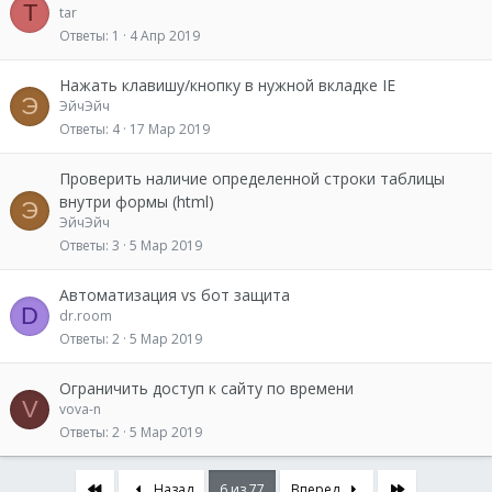
T
tar
Ответы
1
4 Апр 2019
Нажать клавишу/кнопку в нужной вкладке IE
Э
ЭйчЭйч
Ответы
4
17 Мар 2019
Проверить наличие определенной строки таблицы
внутри формы (html)
Э
ЭйчЭйч
Ответы
3
5 Мар 2019
Автоматизация vs бот защита
D
dr.room
Ответы
2
5 Мар 2019
Ограничить доступ к сайту по времени
V
vova-n
Ответы
2
5 Мар 2019
Первый
Последняя
Назад
6 из 77
Вперед