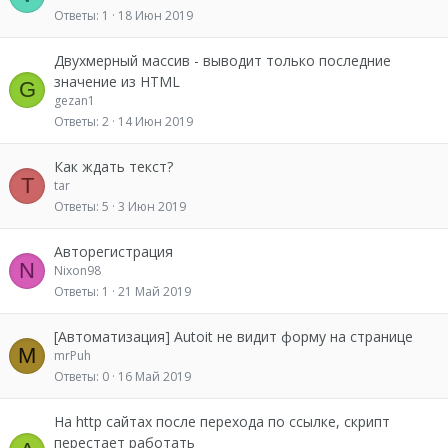
Ответы
1
18 Июн 2019
Двухмерный массив - выводит только последние
значение из HTML
G
gezan1
Ответы
2
14 Июн 2019
Как ждать текст?
T
tar
Ответы
5
3 Июн 2019
Авторегистрация
N
Nixon98
Ответы
1
21 Май 2019
[Автоматизация] Autoit не видит форму на странице
M
mrPuh
Ответы
0
16 Май 2019
На http сайтах после перехода по ссылке, скрипт
перестает работать