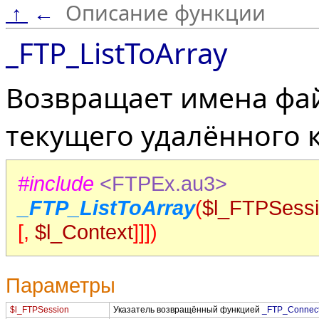
Описание функции
↑
←
_FTP_ListToArray
Возвращает имена фай
текущего удалённого к
#include
<FTPEx.au3>
_FTP_ListToArray
(
$l_FTPSess
[,
$l_Context
]]])
Параметры
$l_FTPSession
Указатель возвращённый функцией
_FTP_Connec