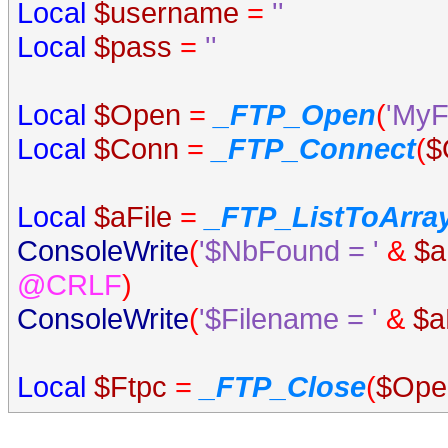
Local
$username
=
''
Local
$pass
=
''
Local
$Open
=
_FTP_Open
(
'MyF
Local
$Conn
=
_FTP_Connect
(
$
Local
$aFile
=
_FTP_ListToArra
ConsoleWrite
(
'$NbFound = '
&
$a
@CRLF
)
ConsoleWrite
(
'$Filename = '
&
$a
Local
$Ftpc
=
_FTP_Close
(
$Ope