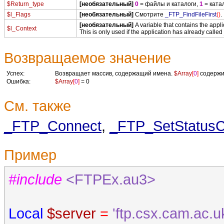
$Return_type
[необязательный]
0
= файлы и каталоги,
1
= ката
$l_Flags
[необязательный]
Смотрите
_FTP_FindFileFirst
()
.
[необязательный]
A variable that contains the appli
$l_Context
This is only used if the application has already called
Возвращаемое значение
Успех:
Возвращает массив, содержащий имена.
$Array
[
0
]
содержи
Ошибка:
$Array
[
0
]
= 0
См. также
_FTP_Connect
,
_FTP_SetStatusC
Пример
#include
<FTPEx.au3>
Local
$server
=
'ftp.csx.cam.ac.u