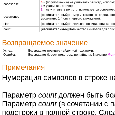
0
= (по умолчанию) не учитывать регистр, исполь
casesense
1
= учитывать регистр
2
= не учитывать регистр, используется основное
[необязательный]
Номер искомого вхождения под
occurrence
умолчанию 1 (поиск первого вхождения).
start
[необязательный]
Начальная позиция поиска, отс
count
[необязательный]
Количество символов для поиск
Возвращаемое значение
Успех:
Возвращает позицию найденной подстроки.
Ошибка:
Возвращает 0, если подстрока не найдена. Значение
@err
Примечания
Нумерация символов в строке на
Параметр
count
должен быть бо
Параметр
count
(в сочетании с
подстроки в полной строке. Сл