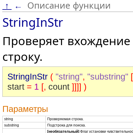
Описание функции
↑
←
StringInStr
Проверяет вхождение 
строку.
StringInStr
(
"string"
,
"substring"
[
start
=
1
[,
count
]]]] )
Параметры
string
Проверяемая строка.
substring
Подстрока для поиска.
[необязательный]
Флаг установки чувствительнос