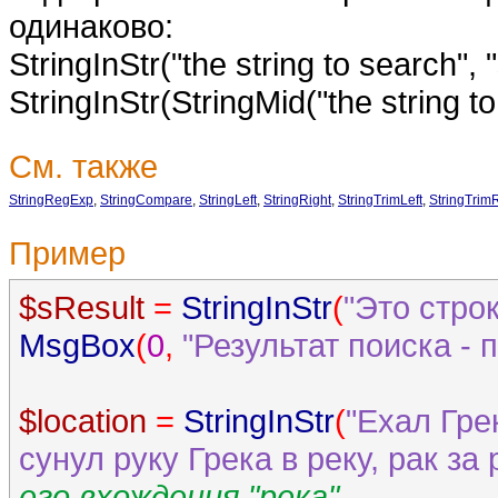
одинаково:
StringInStr("the string to search", "
StringInStr(StringMid("the string to 
См. также
StringRegExp
,
StringCompare
,
StringLeft
,
StringRight
,
StringTrimLeft
,
StringTrim
Пример
$sResult
=
StringInStr
(
"Это стро
MsgBox
(
0
,
"Результат поиска - 
$location
=
StringInStr
(
"Ехал Гре
сунул руку Грека в реку, рак за 
его вхождения "река"