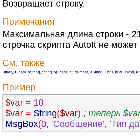
Возвращает строку.
Примечания
Максимальная длина строки - 2
строчка скрипта AutoIt не може
См. также
Binary
,
BinaryToString
,
StringToBinary
,
Int
,
Number
,
IsString
,
Chr
,
ChrW
,
HWnd
,
Pt
Пример
$var
=
10
$var
=
String
(
$var
)
; теперь $va
MsgBox
(
0
,
'Сообщение'
,
'Тип да