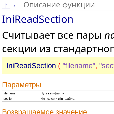
Описание функции
↑
←
IniReadSection
Считывает все пары
п
секции из стандартног
IniReadSection
(
"filename"
,
"sec
Параметры
filename
Путь к ini-файлу.
section
Имя секции в ini-файле.
Возвращаемое значение