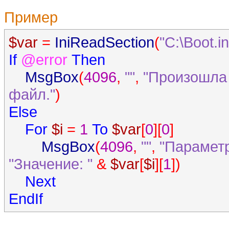
Пример
$var
=
IniReadSection
(
"C:\Boot.in
If
@error
Then
MsgBox
(
4096
,
""
,
"Произошла 
файл."
)
Else
For
$i
=
1
To
$var
[
0
][
0
]
MsgBox
(
4096
,
""
,
"Параметр
"Значение: "
&
$var
[
$i
][
1
])
Next
EndIf