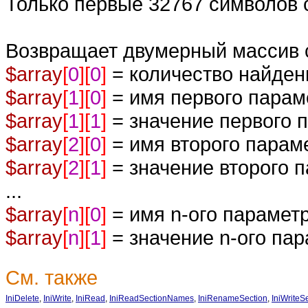
Только первые 32767 символов 
Возвращает двумерный массив 
$array
[
0
][
0
]
= количество найден
$array
[
1
][
0
]
= имя первого парам
$array
[
1
][
1
]
= значение первого 
$array
[
2
][
0
]
= имя второго парам
$array
[
2
][
1
]
= значение второго 
...
$array
[
n
][
0
]
= имя n-ого парамет
$array
[
n
][
1
]
= значение n-ого па
См. также
IniDelete
,
IniWrite
,
IniRead
,
IniReadSectionNames
,
IniRenameSection
,
IniWriteS