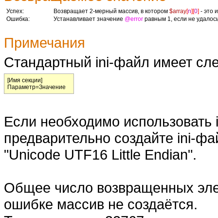
Успех:
Возвращает 2-мерный массив, в котором
$array
[
n
][
0
]
- это 
Ошибка:
Устанавливает значение
@error
равным 1, если не удалось
Примечания
Стандартный ini-файл имеет сл
[Имя секции]
Параметр=Значение
Если необходимо использовать i
предварительно создайте ini-ф
"Unicode UTF16 Little Endian".
Общее число возвращенных эле
ошибке массив не создаётся.