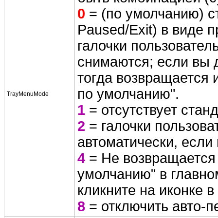
0
= (по умолчанию) с
Paused/Exit) в виде 
галочки пользовател
снимаются; если вы д
тогда возвращается 
по умолчанию".
TrayMenuMode
1
= отсутствует стан
2
= галочки пользова
автоматически, если 
4
= Не возвращается 
умолчанию" в главно
кликните на иконке в
8
= отключить авто-п