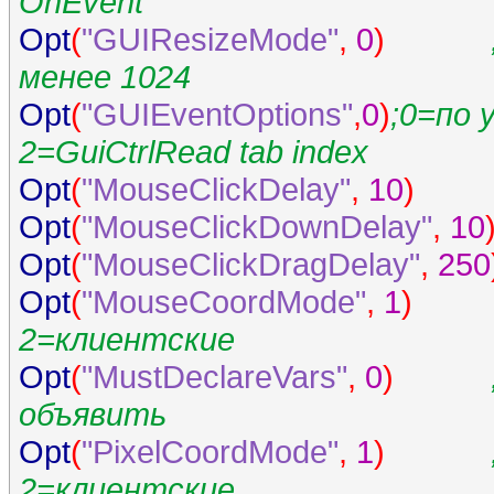
OnEvent
Opt
(
"GUIResizeMode"
,
0
)
менее 1024
Opt
(
"GUIEventOptions"
,
0
)
;0=по 
2=GuiCtrlRead tab index
Opt
(
"MouseClickDelay"
,
10
)
Opt
(
"MouseClickDownDelay"
,
10
Opt
(
"MouseClickDragDelay"
,
250
Opt
(
"MouseCoordMode"
,
1
)
2=клиентские
Opt
(
"MustDeclareVars"
,
0
)
объявить
Opt
(
"PixelCoordMode"
,
1
)
2=клиентские