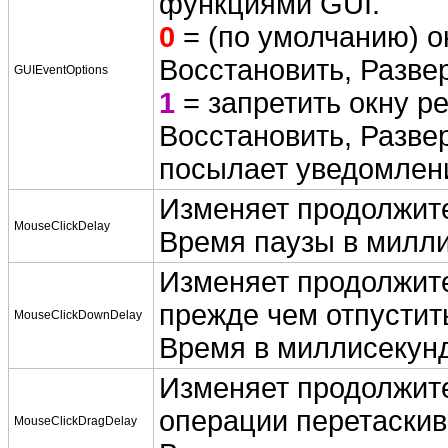
функциями GUI.
0
= (по умолчанию) о
Восстановить, Разве
GUIEventOptions
1
= запретить окну ре
Восстановить, Разве
посылает уведомлен
Изменяет продолжит
MouseClickDelay
Время паузы в милли
Изменяет продолжит
прежде чем отпустит
MouseClickDownDelay
Время в миллисекунд
Изменяет продолжите
операции перетаски
MouseClickDragDelay