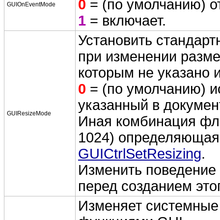
0
= (по умолчанию) о
GUIOnEventMode
1
= включает.
Установить стандарт
при изменении разме
которым не указано 
0
= (по умолчанию) и
указанный в докумен
GUIResizeMode
Иная комбинация фла
1024) определяющая 
GUICtrlSetResizing
.
Изменить поведение 
перед созданием этог
Изменяет системные