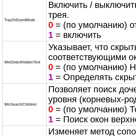
Включить / выключит
трея.
TrayOnEventMode
0
= (по умолчанию) о
1
= включить
Указывает, что скрыт
соответствующими о
WinDetectHiddenText
0
= (по умолчанию) Н
1
= Определять скры
Позволяет поиск доче
уровня (корневых-ро
WinSearchChildren
0
= (по умолчанию) Т
1
= Поиск окон верхн
Изменяет метод сопо