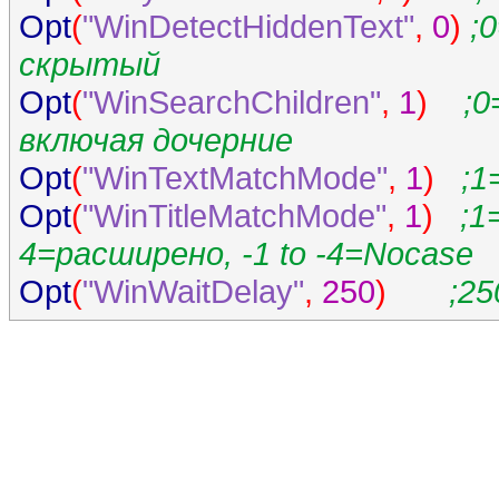
Opt
(
"WinDetectHiddenText"
,
0
)
;
скрытый
Opt
(
"WinSearchChildren"
,
1
)
;0
включая дочерние
Opt
(
"WinTextMatchMode"
,
1
)
;1
Opt
(
"WinTitleMatchMode"
,
1
)
;1
4=расширено, -1 to -4=Nocase
Opt
(
"WinWaitDelay"
,
250
)
;25