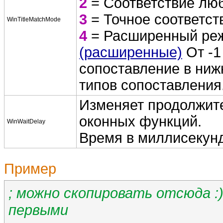
2
= Соответствие люб
3
= Точное соответст
WinTitleMatchMode
4
= Расширенный реж
(расширенные)
От -1
сопоставление в ниж
типов сопоставления
Изменяет продолжит
оконных функций.
WinWaitDelay
Время в миллисекунд
Пример
; можно скопировать отсюда :
первыми