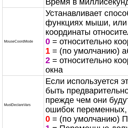
Время в миллисекунд
Устанавливает спосо
функциях мыши, или
координаты относите
0
= относительно коо
MouseCoordMode
1
= (по умолчанию) 
2
= относительно коо
окна
Если используется э
быть предварительно
прежде чем они будут
MustDeclareVars
ошибок переменных,
0
= (по умолчанию) 