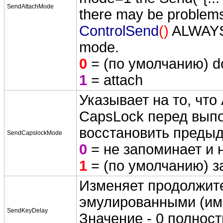
SendAttachMode
there may be problems
ControlSend
()
ALWAYS a
mode.
0
= (по умолчанию) do
1
= attach
Указывает на то, что
CapsLock перед вып
восстановить предыд
SendCapslockMode
0
= не запоминает и 
1
= (по умолчанию) з
Изменяет продолжит
эмулированными (им
SendKeyDelay
Значение - 0 полнос