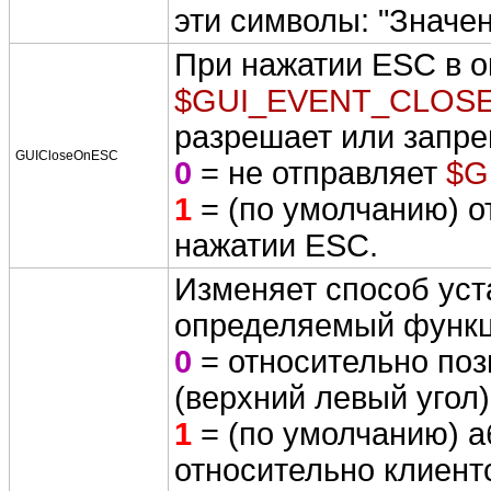
эти символы: "Значен
При нажатии ESC в 
$GUI_EVENT_CLOS
разрешает или запре
GUICloseOnESC
0
= не отправляет
$G
1
= (по умолчанию) 
нажатии ESC.
Изменяет способ уст
определяемый функ
0
= относительно поз
(верхний левый угол)
1
= (по умолчанию) а
относительно клиент