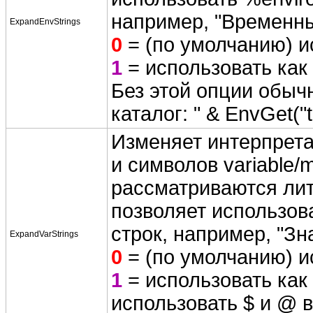
например, "Временны
ExpandEnvStrings
0
= (по умолчанию) и
1
= использовать как 
Без этой опции обыч
каталог: " & EnvGet("
Изменяет интерпрета
и символов variable/
рассматриваются лит
позволяет использов
строк, например, "Зн
ExpandVarStrings
0
= (по умолчанию) и
1
= использовать как
использовать $ и @ в