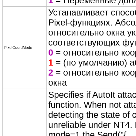
1
= Переменные дол
Устанавливает спосо
Pixel-функциях. Абс
относительно окна у
соответствующих фун
PixelCoordMode
0
= относительно коо
1
= (по умолчанию) 
2
= относительно коо
окна
Specifies if AutoIt at
function. When not a
detecting the state of
unreliable under NT4.
mode=1 the Send("{... 