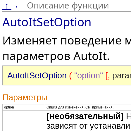
Описание функции
↑
←
AutoItSetOption
Изменяет поведение 
параметров AutoIt.
AutoItSetOption
(
"option"
[,
par
Параметры
option
Опция для изменения. См. примечания.
[необязательный]
Н
зависят от устанавл