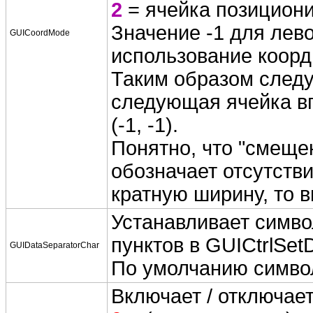
2
= ячейка позициони
Значение -1 для лев
GUICoordMode
использование коор
Таким образом следу
следующая ячейка вп
(-1, -1).
Понятно, что "смещен
обозначает отсутстви
кратную ширину, то в
Устанавливает симво
пунктов в GUICtrlSetD
GUIDataSeparatorChar
По умолчанию символ 
Включает / отключае