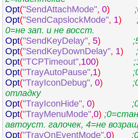
Opt
(
"SendAttachMode"
,
0
)
Opt
(
"SendCapslockMode"
,
1
)
0=не зап. и не восст.
Opt
(
"SendKeyDelay"
,
5
)
;
Opt
(
"SendKeyDownDelay"
,
1
)
Opt
(
"TCPTimeout"
,
100
)
;
Opt
(
"TrayAutoPause"
,
1
)
;
Opt
(
"TrayIconDebug"
,
0
)
;
отладку
Opt
(
"TrayIconHide"
,
0
)
;
Opt
(
"TrayMenuMode"
,
0
)
;0=стан
автоуст. галочек, 4=не возращ.
Opt
(
"TrayOnEventMode"
,
0
)
;