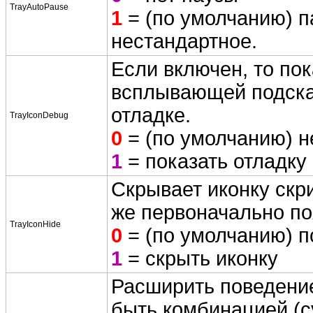
TrayAutoPause
1
= (по умолчанию) п
нестандартное.
Если включен, то по
всплывающей подсказ
отладке.
TrayIconDebug
0
= (по умолчанию) 
1
= показать отладку
Скрывает иконку скр
же первоначально по
TrayIconHide
0
= (по умолчанию) п
1
= скрыть иконку
Расширить поведение
быть комбинацией (