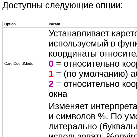
Доступны следующие опции:
Option
Param
Устанавливает карет
используемый в фун
координаты относите
0
= относительно коо
CaretCoordMode
1
= (по умолчанию) а
2
= относительно коо
окна
Изменяет интерпрета
и символов %. По ум
литерально (буквальн
использовать %envir