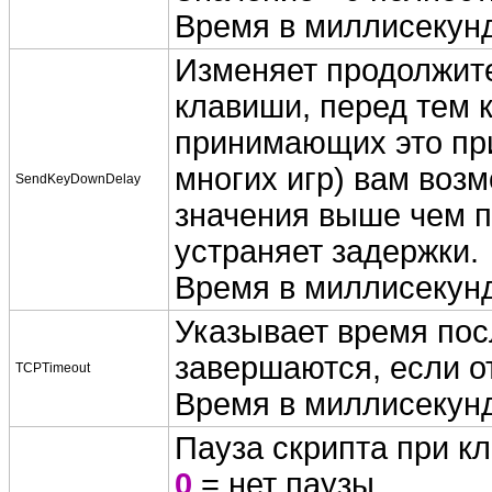
Время в миллисекунд
Изменяет продолжите
клавиши, перед тем 
принимающих это при
многих игр) вам воз
SendKeyDownDelay
значения выше чем п
устраняет задержки.
Время в миллисекунд
Указывает время пос
завершаются, если от
TCPTimeout
Время в миллисекунд
Пауза скрипта при кл
0
= нет паузы