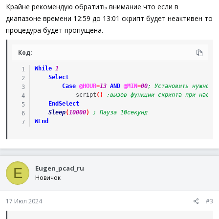
Крайне рекомендую обратить внимание что если в
диапазоне времени 12:59 до 13:01 скрипт будет неактивен то
процедура будет пропущена.
Код:
While
1
Select
Case
@HOUR
=
13
AND
@MIN
=
00
; Установить нужное 
script
(
)
;вызов функции скрипта при насту
EndSelect
Sleep
(
10000
)
; Пауза 10секунд
WEnd
Eugen_pcad_ru
E
Новичок
17 Июл 2024
#3