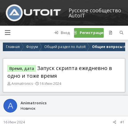
Русское сообщество
AutoIT
Вход
Регистрация
Главная
Форум
Общий раздел по AutoIt
Общие вопросы по 
Запуск скрипта ежедневно в
Время, дата
одно и тоже время
А
Д
Animatronics
16 Июн 2024
в
а
т
т
о
а
Animatronics
A
р
н
Новичок
т
а
е
ч
м
а
16 Июн 2024
#1
ы
л