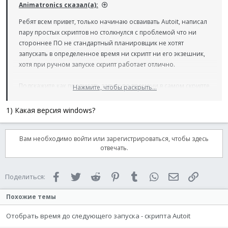
Animatronics сказал(а):
Ребят всем привет, только начинаю осваивать Autoit, написал
пару простых скриптов но столкнулся с проблемой что ни
стороннее ПО не стандартный планировщик не хотят
запускать в определенное время ни скрипт ни его экзешник,
хотя при ручном запуске скрипт работает отлично.
Подскажите как прописать запуск по времени в самом скрипте
Нажмите, чтобы раскрыть...
нужно чтобы скрипт выполнялся каждый день в час дня.
(Скрипт будет в автозагрузке на случай отключения
1) Какая версия windows?
электроэнергии)
Вам необходимо войти или зарегистрироваться, чтобы здесь
отвечать.
Facebook
Twitter
Reddit
Pinterest
Tumblr
WhatsApp
Электронная 
Ссылка
Поделиться:
Похожие темы
Отобрать время до следующего запуска - скрипта Autoit