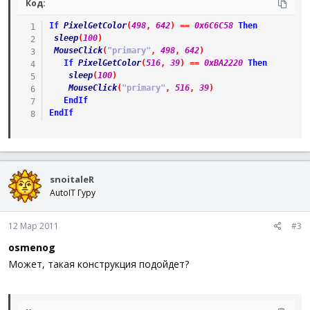
Код:
If
PixelGetColor
(
498
,
642
)
==
0x6C6C58
Then
sleep
(
100
)
MouseClick
(
"primary"
,
498
,
642
)
If
PixelGetColor
(
516
,
39
)
==
0xBA2220
Then
sleep
(
100
)
MouseClick
(
"primary"
,
516
,
39
)
EndIf
EndIf
snoitaleR
AutoIT Гуру
12 Мар 2011
#3
osmenog
Может, такая конструкция подойдет?