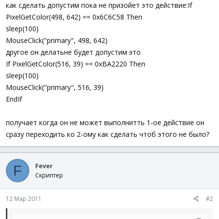
а
как сделать допустим пока не призойет это действие:If
PixelGetColor(498, 642) == 0x6C6C58 Then
sleep(100)
MouseClick("primary", 498, 642)
другое он делатьне будет допустим это
If PixelGetColor(516, 39) == 0xBA2220 Then
sleep(100)
MouseClick("primary", 516, 39)
EndIf
получает когда он не может выполнитть 1-ое действие он
сразу переходить ко 2-ому как сделать чтоб этого не было?
Fever
F
Скриптер
12 Мар 2011
#2