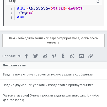
Код:
While
(
PixelGetColor
(
498
,
642
)
<>
0x6C6C58
)
Sleep
(
10
)
WEnd
Вам необходимо войти или зарегистрироваться, чтобы здесь
отвечать.
Facebook
Twitter
Reddit
Pinterest
Tumblr
WhatsApp
Электронная 
Ссылка
Поделиться:
Похожие темы
Задача пока что не требуется, можно удалить сообщение.
Задача двумерной упаковки квадратов в прямоугольнике
[Автоматизация] Очень простая задача для знающих (минибот
для Рагнарок)