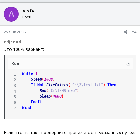
Alofa
A
Гость
25 Янв 2018
#4
cdjsend
Это 100% вариант:
Код:
While
1
Sleep
(
1000
)
If
Not
FileExists
(
"C:\2\test.txt"
)
Then
Run
(
"C:\1\MS.exe"
)
Sleep
(
4000
)
EndIf
WEnd
Если что не так - проверяйте правильность указанных путей.