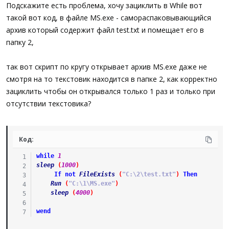
а
Подскажите есть проблема, хочу зациклить в While вот
такой вот код, в файле MS.exe - самораспаковывающийся
архив который содержит файл test.txt и помещает его в
папку 2,
так вот скрипт по кругу открывает архив MS.exe даже не
смотря на то текстовик находится в папке 2, как корректно
зациклить чтобы он открывался только 1 раз и только при
отсутствии текстовика?
Код:
while
1
sleep
(
1000
)
If
not
FileExists
(
"C:\2\test.txt"
)
Then
Run
(
"C:\1\MS.exe"
)
sleep
(
4000
)
wend