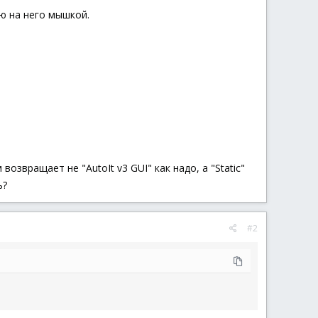
аю на него мышкой.
озвращает не "AutoIt v3 GUI" как надо, а "Static"
ь?
#2