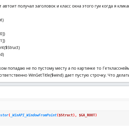
 автоит получал заголовок и класс окна этого гуи когда я клик
nt)
0])
1])
t($Struct)
d)
ом попадаю не по пустому месту а по картинке то Геткласснейм в
оответственно WinGetTitle($wind) дает пустую строчку. Что делат
estor
(
_WinAPI_WindowFromPoint
(
$Struct
)
,
$GA_ROOT
)