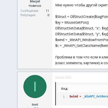
Marjel
Мне нужно чтобы другой скрипт
Новичок
Сообщения
11
Репутация
0
$Struct = DllStructCreate($tagPoi
$xy = MouseGetPos()
DllStructSetData($Struct, "x", $xy[
DllStructSetData($Struct, "y", $xy[
$wind = _WinAPI_WindowFromPoin
$c = _WinAPI_GetClassName($win
Проблема в том что если я клик
(класс элемента, картинки) и с
24 Окт 2021
I
Код:
$wind
=
_WinAPI_GetAnc
InnI