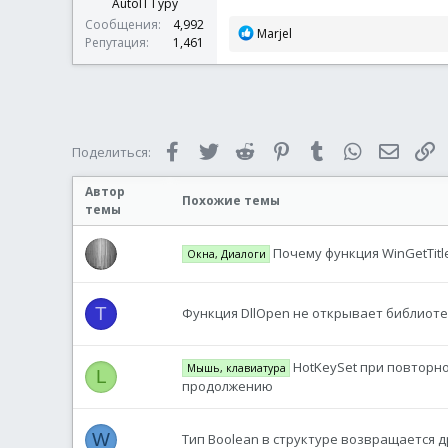
AutoIT Гуру
Сообщения
4,992
Р
Marjel
Репутация
1,461
е
а
к
ц
и
и
Facebook
Twitter
Reddit
Pinterest
Tumblr
WhatsApp
Электр
С
Поделиться:
:
Автор
Похожие темы
темы
Почему функция WinGetTitl
Окна, Диалоги
T
Функция DllOpen не открывает библиотеку 
HotKeySet при повторно
Мышь, клавиатура
L
продолжению
W
Тип Boolean в структуре возвращается 