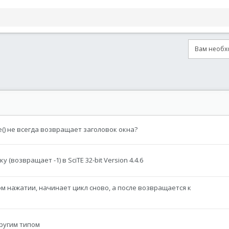
Вам необхо
онная почта
сылка
e() не всегда возвращает заголовок окна?
(возвращает -1) в SciTE 32-bit Version 4.4.6
м нажатии, начинает цикл сново, а после возвращается к
другим типом