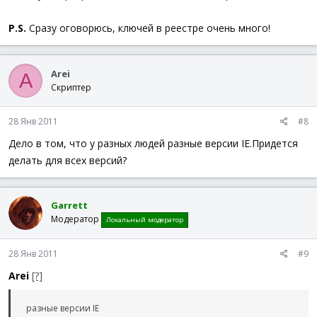
P.S.
Сразу оговорюсь, ключей в реестре очень много!
Arei
A
Скриптер
28 Янв 2011
#8
Дело в том, что у разных людей разные версии IE.Придется
делать для всех версий?
Garrett
Модератор
Локальный модератор
28 Янв 2011
#9
Arei
[?]
разные версии IE