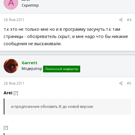
A
Скриптер
28 Янв 2011
#4
т.к это не только мне но и в программу засунуть.т.к там
страницы - обозреватель скрыт, и мне надо что бы никакие
сообщения не выскакивали.
Garrett
Модератор
Локальный модератор
28 Янв 2011
#5
Arei
[?]
и предложения обновить IE до новой версии
[?]