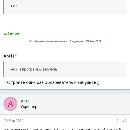
т.е?
Добавлено:
Сообщение автоматически объединено:
28 Янв 2011
Arei
[?]
но и в программу засунуть
Настройте один раз обозреватель и забудьте ;)
Arei
A
Скриптер
28 Янв 2011
#6
а как другим людям сделать, а есть универсальный способ