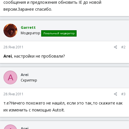
сообщения и предложения обновить IE до новой
версии.Заранее спасибо.
Garrett
Модератор
Локальный модератор
28 Янв 2011
#2
Arei
, настройки не пробовали?
Arei
A
Скриптер
28 Янв 2011
#3
т.е?Ничего похожего не нашёл, если это так,то скажите как
их изменить с помощью AutoIt.
Arei