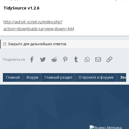
TidySource v1.2.6
http://autoit-script.ru/index.php?
action=downloads;sa=view;down=444
Закрыто для дальнейших ответов.
Facebook
Twitter
Reddit
Pinterest
Tumblr
WhatsApp
Электронная 
Ссылка
Поделиться:
Главная
Форум
Главный раздел
О проекте и форуме
Зон