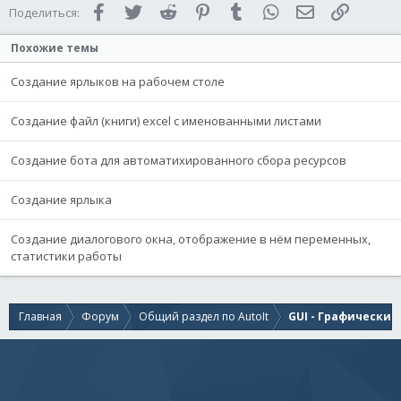
Facebook
Twitter
Reddit
Pinterest
Tumblr
WhatsApp
Электронная 
Ссылка
Поделиться:
Похожие темы
Создание ярлыков на рабочем столе
Создание файл (книги) excel с именованными листами
Создание бота для автоматихированного сбора ресурсов
Создание ярлыка
Создание диалогового окна, отображение в нём переменных,
статистики работы
Главная
Форум
Общий раздел по AutoIt
GUI - Графически