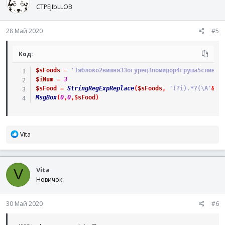
CTPEJIbLLOB
28 Май 2020
#5
Код:
$sFoods
=
'1яблоко2вишня33огурец3помидор4груша5слива5
$iNum
=
3
$sFood
=
StringRegExpReplace
(
$sFoods
,
'(?i).*?(\A'
&
$i
MsgBox
(
0
,
0
,
$sFood
)
Р
Vita
е
а
к
Vita
ц
V
и
Новичок
и
:
30 Май 2020
#6