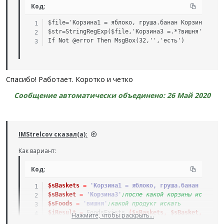
Код:
stringinstr
$file='Корзина1 = яблоко, груша.банан Корзина2 = а
$str=StringRegExp($file,'Корзина3 =.*?вишня',3)

проверить есть ли в "Корзина3" слово "вишня".
If Not @error Then MsgBox(32,'','есть')
То есть проверка начинается после выражения "Корзина3 =".
Если "вишня" будет в Корзина2 - нам это не интересно.
Cпасибо! Работает. Коротко и четко
Слово "вишня" может находиться в любом виде- то есть это
Сообщение автоматически объединено:
26 Май 2020
даже не слово а 5 букв подряд (вишня)
Пример ( яблоко.вишня, банан) или ( бананвишня, яблоко) - в
обоих примерах мы имеем в наличии "вишня"
IMStrelcov сказал(а):
Как такое проверять?
Как вариант:
Код:
$sBaskets
=
'Корзина1 = яблоко, груша.банан Корзин
$sBasket
=
'Корзина3'
;после какой корзины искать
$sFoods
=
'вишня'
;какой продукт искать
$iResult
=
FoodsExists_
(
$sBaskets
,
$sBasket
,
$sFoo
Нажмите, чтобы раскрыть...
ConsoleWrite
(
$iResult
&
@LF
)