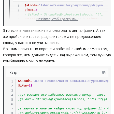
$sFoods
=
'1яблоко2вишня33огурец3помидор4груша5слива
$iNum
=
3
; $sFood = StringRegExpReplace($sFoods, '(?i).*?(\
Нажмите, чтобы раскрыть...
$sFood
=
StringRegExp
(
$sFoods
,
'.*(\b'
&
$iNum
&
'\D+).*|
MsgBox
(
0
,
0
,
$sFood
)
Это если в названиях не использовать анг. алфавит. А так
же пробел считается разделителем а не продолжением
слова, у вас это не учитывается.
Вот вам вариант по короче и рабочий с любым алфавитом,
говорю же, чем дольше сидеть над выражением, тем лучшую
комбинацию можно получить.
Код:
$sFoods
=
'3Coco11яблоко2вишня баклажан33огурец3помидор
$iNum
=
11
;тут выводит все найденные варианты номер + слово, чт
;$sFood = StringRegExpReplace($sFoods, '(?i).*?(\A'&$
;в варианте ниже не найдет слово под цифрами 11 и 4 т
;$sFood=StringRegExp($sFoods,'.*(\b'&$iNum&'\D+).*|',