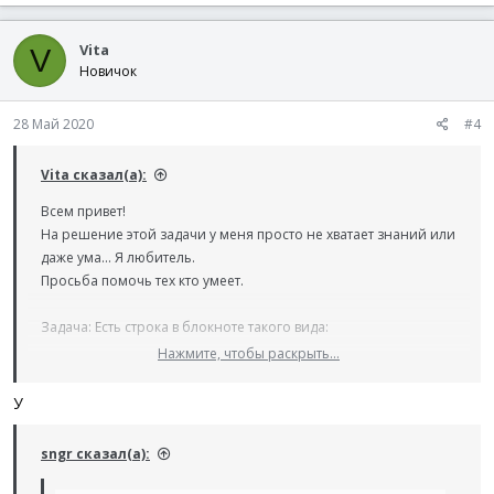
а
к
Vita
ц
V
и
Новичок
и
:
28 Май 2020
#4
Vita сказал(а):
Всем привет!
На решение этой задачи у меня просто не хватает знаний или
даже ума... Я любитель.
Просьба помочь тех кто умеет.
Задача: Есть строка в блокноте такого вида:
Нажмите, чтобы раскрыть...
Корзина1 = яблоко, груша.банан Корзина2 = ананасяблоко,
манго Корзина3 = вишня, яблоко.банан
У
-необходимо чере
sngr сказал(а):
Код: