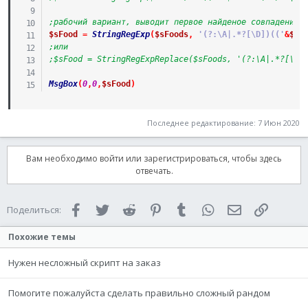
;рабочий вариант, выводит первое найденое совпадение 
$sFood
=
StringRegExp
(
$sFoods
,
'(?:\A|.*?[\D])(('
&
$iN
;или
;$sFood = StringRegExpReplace($sFoods, '(?:\A|.*?[\D]
MsgBox
(
0
,
0
,
$sFood
)
Последнее редактирование:
7 Июн 2020
Вам необходимо войти или зарегистрироваться, чтобы здесь
отвечать.
Facebook
Twitter
Reddit
Pinterest
Tumblr
WhatsApp
Электронная 
Ссылка
Поделиться:
Похожие темы
Нужен несложный скрипт на заказ
Помогите пожалуйста сделать правильно сложный рандом