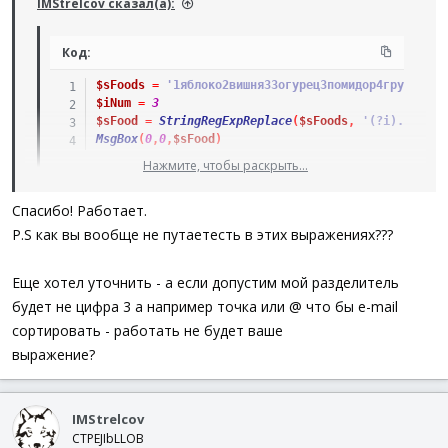
IMStrelcov сказал(а):
Код:
$sFoods
=
'1яблоко2вишня33огурец3помидор4груша5сли
$iNum
=
3
$sFood
=
StringRegExpReplace
(
$sFoods
,
'(?i).*?(\A'
MsgBox
(
0
,
0
,
$sFood
)
Нажмите, чтобы раскрыть...
Спасибо! Работает.
P.S как вы вообще не путаетесть в этих выражениях???
Еще хотел уточнить - а если допустим мой разделитель
будет не цифра 3 а например точка или @ что бы e-mail
сортировать - работать не будет ваше
выражение?
IMStrelcov
CTPEJIbLLOB