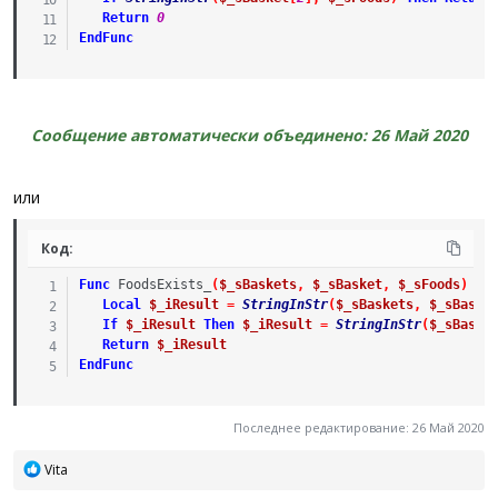
Return
0
EndFunc
Сообщение автоматически объединено:
26 Май 2020
или
Код:
Func
FoodsExists_
(
$_sBaskets
,
$_sBasket
,
$_sFoods
)
Local
$_iResult
=
StringInStr
(
$_sBaskets
,
$_sBaske
If
$_iResult
Then
$_iResult
=
StringInStr
(
$_sBaske
Return
$_iResult
EndFunc
Последнее редактирование:
26 Май 2020
Р
Vita
е