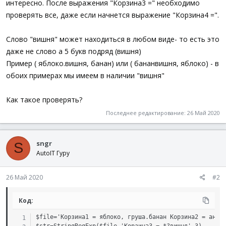
интересно. После выражения "Корзина3 =" необходимо
проверять все, даже если начнется выражение "Корзина4 =".
Слово "вишня" может находиться в любом виде- то есть это
даже не слово а 5 букв подряд (вишня)
Пример ( яблоко.вишня, банан) или ( бананвишня, яблоко) - в
обоих примерах мы имеем в наличии "вишня"
Как такое проверять?
Последнее редактирование:
26 Май 2020
sngr
S
AutoIT Гуру
26 Май 2020
#2
Код:
$file='Корзина1 = яблоко, груша.банан Корзина2 = анана
$str=StringRegExp($file,'Корзина3 =.*?вишня',3)
