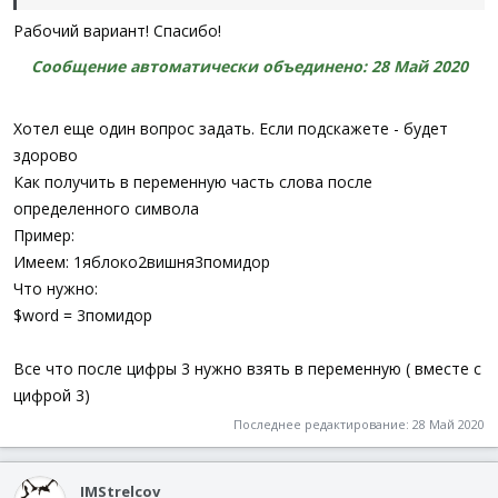
Рабочий вариант! Спасибо!
Func
FoodsExists_
(
$_sBaskets
,
$_sBasket
,
$_sFoods
)
$_sBasket
=
StringSplit
(
$_sBaskets
,
$_sBasket
,
Сообщение автоматически объединено:
28 Май 2020
If
$_sBasket
[
0
]
<
2
Then
Return
0
If
StringInStr
(
$_sBasket
[
2
]
,
$_sFoods
)
Then
Ret
Return
0
Хотел еще один вопрос задать. Если подскажете - будет
EndFunc
здорово
Как получить в переменную часть слова после
определенного символа
Сообщение автоматически объединено:
26 Май 2020
Пример:
Имеем: 1яблоко2вишня3помидор
или
Что нужно:
$word = 3помидор
Код:
Все что после цифры 3 нужно взять в переменную ( вместе с
Func
FoodsExists_
(
$_sBaskets
,
$_sBasket
,
$_sFoods
)
Local
$_iResult
=
StringInStr
(
$_sBaskets
,
$_sBa
цифрой 3)
If
$_iResult
Then
$_iResult
=
StringInStr
(
$_sBa
Последнее редактирование:
28 Май 2020
Return
$_iResult
EndFunc
IMStrelcov