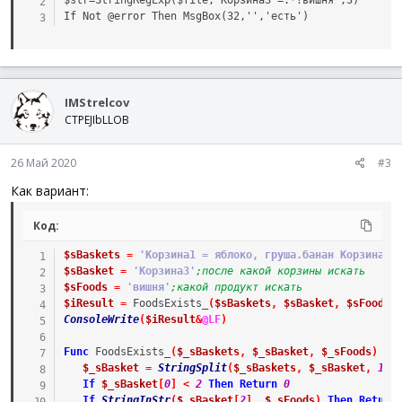
If Not @error Then MsgBox(32,'','есть')
IMStrelcov
CTPEJIbLLOB
26 Май 2020
#3
Как вариант:
Код:
$sBaskets
=
'Корзина1 = яблоко, груша.банан Корзина2 
$sBasket
=
'Корзина3'
;после какой корзины искать
$sFoods
=
'вишня'
;какой продукт искать
$iResult
=
FoodsExists_
(
$sBaskets
,
$sBasket
,
$sFoods
)
ConsoleWrite
(
$iResult
&
@LF
)
Func
FoodsExists_
(
$_sBaskets
,
$_sBasket
,
$_sFoods
)
$_sBasket
=
StringSplit
(
$_sBaskets
,
$_sBasket
,
1
)
If
$_sBasket
[
0
]
<
2
Then
Return
0
If
StringInStr
(
$_sBasket
[
2
]
,
$_sFoods
)
Then
Return