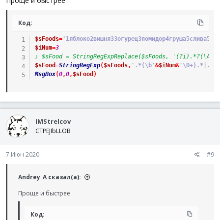
Проще и быстрее
Код:
$sFoods
=
'1яблоко2вишня33огурец3помидор4груша5слива55к
$iNum
=
3
; $sFood = StringRegExpReplace($sFoods, '(?i).*?(\A'&
$sFood
=
StringRegExp
(
$sFoods
,
'.*(\b'
&
$iNum
&
'\D+).*|.*(
MsgBox
(
0
,
0
,
$sFood
)
IMStrelcov
CTPEJIbLLOB
7 Июн 2020
#9
Andrey_A сказал(а):
Проще и быстрее
Код: