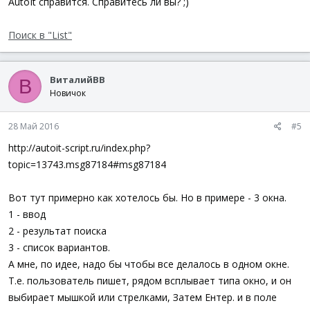
AutoIt справится. Справитесь ли вы? ;)
Поиск в "List"
ВиталийВВ
В
Новичок
28 Май 2016
#5
http://autoit-script.ru/index.php?
topic=13743.msg87184#msg87184
Вот тут примерно как хотелось бы. Но в примере - 3 окна.
1 - ввод
2 - результат поиска
3 - список вариантов.
А мне, по идее, надо бы чтобы все делалось в одном окне.
Т.е. пользователь пишет, рядом всплывает типа окно, и он
выбирает мышкой или стрелками, Затем Ентер. и в поле