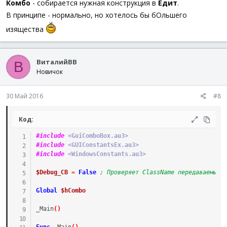
Комбо
- собирается нужная конструкция в
Едит
.
В принципе - нормально, но хотелось бы бОльшего
изящества
ВиталийВВ
В
Новичок
30 Май 2016
#8
Код:
#include
 <GuiComboBox.au3>
#include
 <GUIConstantsEx.au3>
#include
 <WindowsConstants.au3>
$Debug_CB
=
False
; Проверяет ClassName передаваемый 
Global
$hCombo
_Main
(
)