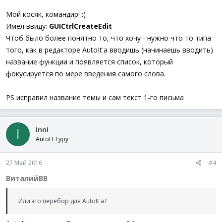
Мой косяк, командир! :(
Имел ввиду:
GUICtrlCreateEdit
Чтоб было более понятно то, что хочу - нужно что то типа
того, как в редакторе AutoIt'а вводишь (начинаешь вводить)
название функции и появляется список, который
фокусируется по мере введения самого слова.
PS исправил название темы и сам текст 1-го письма
InnI
I
AutoIT Гуру
27 Май 2016
#4
ВиталийВВ
Или это перебор для AutoIt'а?