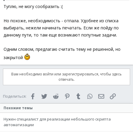
; Нет возвращаемых значений
Туплю, не могу сообразить :(
Case
$CBN_EDITCHANGE
; Высылается пос
_Edit_Changed
(
)
; Нет возвращаемых значений
Но похоже, необходимость - отпала. Удобнее из списка
Case
$CBN_EDITUPDATE
; Высылается, ко
выбирать, нежели начинать печатать. Если же пойду по
; Нет возвращаемых значений
Case
$CBN_ERRSPACE
; Высылается, когд
данному пути, то там еще возникают попутные задачи.
; Нет возвращаемых значений
Case
$CBN_KILLFOCUS
; Высылается, ког
Одним словом, предлагаю считать тему не решенной, но
; Нет возвращаемых значений
Case
$CBN_SELCHANGE
; Высылается, ког
закрытой
; Нет возвращаемых значений
Case
$CBN_SELENDCANCEL
; Высылается, 
; Нет возвращаемых значений
Вам необходимо войти или зарегистрироваться, чтобы здесь
Case
$CBN_SELENDOK
; Высылается, когд
отвечать.
; Нет возвращаемых значений
Case
$CBN_SETFOCUS
; Высылается, когд
; Нет возвращаемых значений
Facebook
Twitter
Reddit
Pinterest
Tumblr
WhatsApp
Электронная 
Ссылка
Поделиться:
EndSwitch
EndSwitch
Похожие темы
Return
$GUI_RUNDEFMSG
EndFunc
;==>WM_COMMAND
Нужен специалист для реализации небольшого скрипта
автоматизации