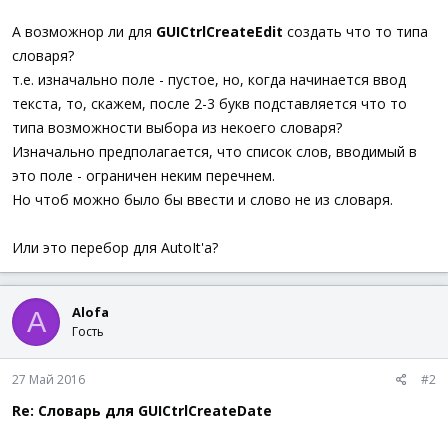
А возможнор ли для
GUICtrlCreateEdit
создать что то типа
словаря?
т.е. изначально поле - пустое, но, когда начинается ввод
текста, то, скажем, после 2-3 букв подставляется что то
типа возможности выбора из некоего словаря?
Изначально предполагается, что список слов, вводимый в
это поле - ограничен неким перечнем.
Но чтоб можно было бы ввести и слово не из словаря.
Или это перебор для AutoIt'а?
Alofa
A
Гость
27 Май 2016
#2
Re: Словарь для GUICtrlCreateDate