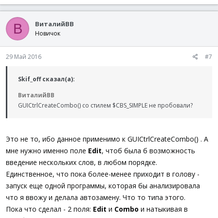
ВиталийВВ
В
Новичок
29 Май 2016
#7
Skif_off сказал(а):
ВиталийВВ
GUICtrlCreateCombo() со стилем $CBS_SIMPLE не пробовали?
Это не то, ибо данное применимо к GUICtrlCreateCombo() . А
мне нужно именно поле
Edit
, чтоб была б возможность
введение нескольких слов, в любом порядке.
Единственное, что пока более-менее приходит в голову -
запуск еще одной программы, которая бы анализировала
что я ввожу и делала автозамену. Что то типа этого.
Пока что сделал - 2 поля:
Edit
и
Combo
и натыкивая в