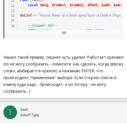
Func
_Main
(
)
Local
$msg
,
$Combo1
,
$Combo2
,
$hGUI
,
$add
,
$add_s
$sList
=
"Анапа|Алма-ата|Белгород|Братск|Бийск|Вороне
; Создаёт GUI
GUICreate
(
"Авто-заполнение"
,
400
,
296
)
$hCombo
=
GUICtrlCreateCombo
(
""
,
2
,
2
,
396
,
296
)
GUICtrlSetData
(
-
1
,
$sList
,
"Анапа"
)
; добавляет 
GUICtrlSendMsg
(
-
1
,
$CB_SETDROPPEDWIDTH
,
370
,
0
)
;
Нашел такой пример, лишнее чуть удалил. Работает красиво!
Но не могу сообразить - помогите: как сделать, когда (ввожу
GUISetState
(
)
слово, выбирается нужное) и нажимаю ENTER, что
GUIRegisterMsg
(
$WM_COMMAND
,
"WM_COMMAND"
)
происходило "применение" выбора. Если открою список и
кликну куда надо - происходит, а по Ентеру - не могу
While
1
сообразить. :(
Switch
GUIGetMsg
(
)
Case
$GUI_EVENT_CLOSE
$ex
=
MsgBox
(
4
,
"Выход"
,
"Хотите выйти?"
If
$ex
=
6
Then
ExitLoop
InnI
I
AutoIT Гуру
Case
$hCombo