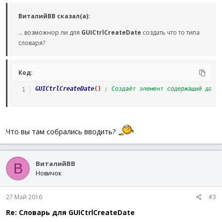
ВиталийВВ сказал(а):
... возможнор ли для
GUICtrlCreateDate
создать что то типа
словаря?
Код:
GUICtrlCreateDate
(
)
; Создаёт элемент содержащий дату
Что вы там собрались вводить?
ВиталийВВ
В
Новичок
27 Май 2016
#3
Re: Словарь для GUICtrlCreateDate