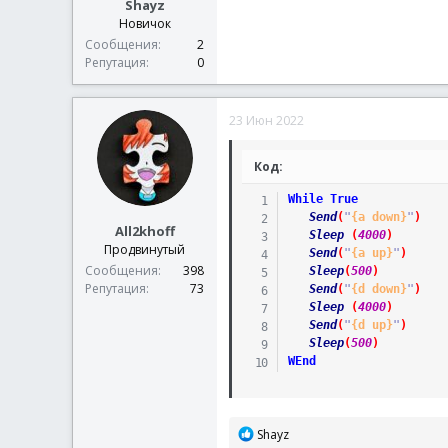
Shayz
Новичок
Сообщения
2
Репутация
0
23 Июн 2022
Код:
While
True
Send
(
"
{a down}
"
)
All2khoff
Sleep
(
4000
)
Продвинутый
Send
(
"
{a up}
"
)
Сообщения
398
Sleep
(
500
)
Репутация
73
Send
(
"
{d down}
"
)
Sleep
(
4000
)
Send
(
"
{d up}
"
)
Sleep
(
500
)
WEnd
Р
Shayz