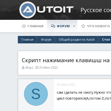
Русское с
ГЛАВНАЯ
ФОРУМ
ЧТО НОВОГО
Главная
Форум
Общий раздел по AutoIt
Стол
Скрипт нажимание клавишш на 
А
Д
Shayz
23 Июн 2022
в
а
т
т
о
а
23 Июн 2022
р
н
S
т
а
сам сделать не смогу.Нужно чт
е
ч
цикл повторялся(A,потом D,по
м
а
ы
л
а