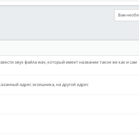
Вам необхо
онная почта
сылка
извести звук файла wav, который имеет название такое же как и сам
 указанный адрес экзешника, на другой адрес