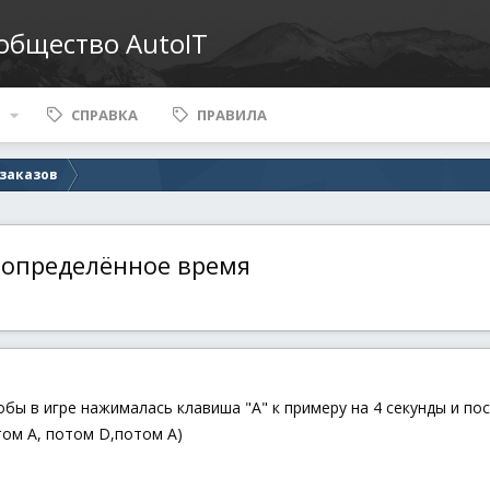
ообщество AutoIT
СПРАВКА
ПРАВИЛА
 заказов
определённое время
обы в игре нажималась клавиша "A" к примеру на 4 секунды и пос
том A, потом D,потом A)