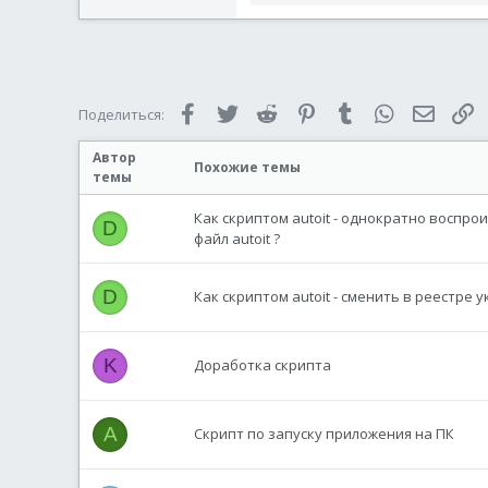
е
а
к
ц
и
и
Facebook
Twitter
Reddit
Pinterest
Tumblr
WhatsApp
Электр
С
Поделиться:
:
Автор
Похожие темы
темы
Как скриптом autoit - однократно воспро
D
файл autoit ?
D
Как скриптом autoit - сменить в реестре
K
Доработка скрипта
A
Скрипт по запуску приложения на ПК