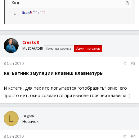
Код:
Send
(
"^+`"
)
CreatoR
Must AutoIt!
Команда форума
Администратор
8 Сен 2010
#3
Re: Батник эмуляции клавиш клавиатуры
И кстати, для тех кто попытается “отобразить” окно: его
просто нет, окно создаётся при вызове горячей клавиши :(.
logos
L
Новичок
8 Сен 2010
#4