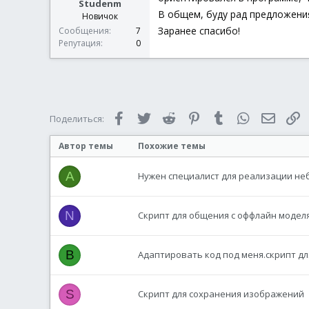
Studenm
В общем, буду рад предложения
Новичок
Заранее спасибо!
Сообщения
7
Репутация
0
Facebook
Twitter
Reddit
Pinterest
Tumblr
WhatsApp
Электр
С
Поделиться:
Автор темы
Похожие темы
A
Нужен специалист для реализации не
N
Скрипт для общения с оффлайн моделя
B
Адаптировать код под меня.скрипт д
S
Скрипт для сохранения изображений