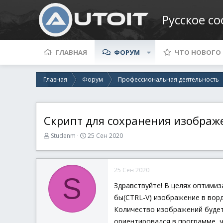
Русское с
ГЛАВНАЯ
ФОРУМ
ЧТО НОВОГО
Главная
Форум
Профессиональная деятельность
Скрипт для сохранения изображ
А
Д
Studenm
25 Сен 2020
в
а
т
т
о
а
25 Сен 2020
р
н
S
т
а
Здравствуйте! В целях оптимиз
е
ч
бы(CTRL-V) изображение в ворд
м
а
ы
л
Количество изображений будет
а
ориентировался в программе, ч