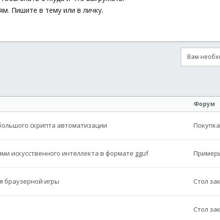
м. Пишите в тему или в личку.
Вам необхо
онная почта
сылка
Форум
большого скрипта автоматизации
Покупка
ми искусственного интеллекта в формате gguf
Примеры
ля браузерной игры
Стол за
Стол за