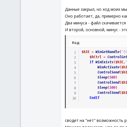
_IELinkCli
EndSwitch
Данные закрыл, но ход моих мы
Sleep
(
2000
)
Оно работает, да, примерно ка
$hIE
=
WinGetHandl
Два минуса - файл скачивается
$hCtrl
=
ControlGe
If
WinExists
(
$hIE
,
И второй, основной, минус - эт
WinActivate
(
$h
ControlSend
(
$h
Код:
Sleep
(
500
)
ControlSend
(
$h
$hIE
=
WinGetHandle
(
"[
Sleep
(
500
)
$hCtrl
=
ControlGe
ControlSend
(
$h
If
WinExists
(
$hIE
,
EndIf
WinActivate
(
$h
_IELinkClickByText
ControlSend
(
$h
_IEAction
(
$oQuit
,
Sleep
(
500
)
_IEQuit
(
$oIE
)
ControlSend
(
$h
EndFunc
Sleep
(
500
)
ControlSend
(
$h
EndIf
сводит на "нет" возможность 