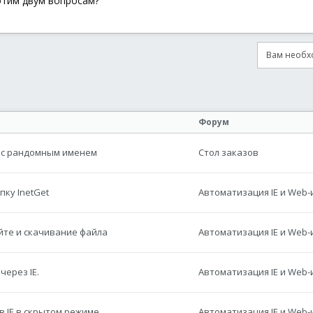
этим двум вопросам?
Вам необхо
онная почта
сылка
Форум
а с рандомным именем
Стол заказов
ку InetGet
Автоматизация IE и Web
айте и скачивание файла
Автоматизация IE и Web
через IE.
Автоматизация IE и Web
в IE в скрытом режиме
Автоматизация IE и Web