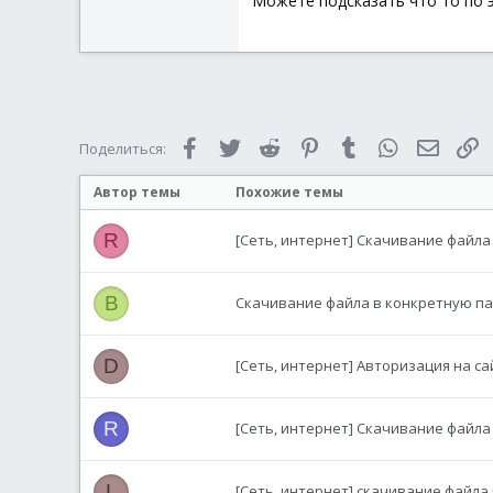
Можете подсказать что то по 
Facebook
Twitter
Reddit
Pinterest
Tumblr
WhatsApp
Электр
С
Поделиться:
Автор темы
Похожие темы
R
[Сеть, интернет] Скачивание файл
B
Скачивание файла в конкретную пап
D
[Сеть, интернет] Авторизация на с
R
[Сеть, интернет] Скачивание файла 
L
[Сеть, интернет] скачивание файла 