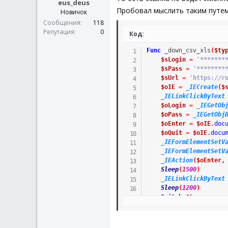
eus_deus
Пробовал мыслить таким путем,
Новичок
Сообщения
118
Репутация
0
Код:
Func
_down_csv_xls
(
$ty
$sLogin
=
'*******
$sPass
=
'********
$sUrl
=
'https://r
$oIE
=
_IECreate
(
$
_IELinkClickByText
$oLogin
=
_IEGetOb
$oPass
=
_IEGetObj
$oEnter
=
$oIE
.
doc
$oQuit
=
$oIE
.
docu
_IEFormElementSetV
_IEFormElementSetV
_IEAction
(
$oEnter
,
Sleep
(
1500
)
_IELinkClickByText
Sleep
(
1200
)
Switch
$type
Case
'csv'
_IELinkC
Case
"xls"