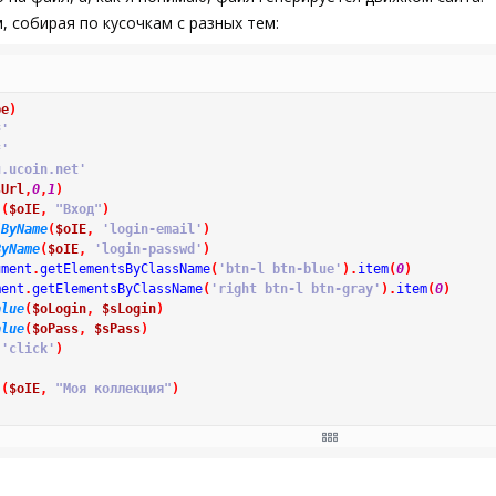
 собирая по кусочкам с разных тем:
pe
)
*'
*'
u.ucoin.net'
sUrl
,
0
,
1
)
(
$oIE
,
"Вход"
)
jByName
(
$oIE
,
'login-email'
)
ByName
(
$oIE
,
'login-passwd'
)
ument
.
getElementsByClassName
(
'btn-l btn-blue'
)
.
item
(
0
)
ment
.
getElementsByClassName
(
'right btn-l btn-gray'
)
.
item
(
0
)
alue
(
$oLogin
,
$sLogin
)
alue
(
$oPass
,
$sPass
)
'click'
)
(
$oIE
,
"Моя коллекция"
)
lickByText
(
$oIE
,
"Comma-Separated (CSV)"
)