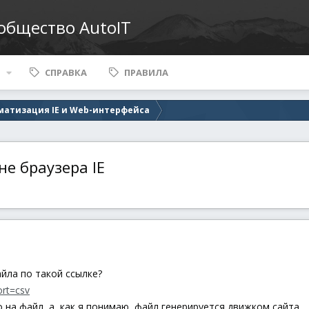
ообщество AutoIT
СПРАВКА
ПРАВИЛА
матизация IE и Web-интерфейса
е браузера IE
йла по такой ссылке?
ort=csv
 на файл, а, как я понимаю, файл генерируется движком сайта.