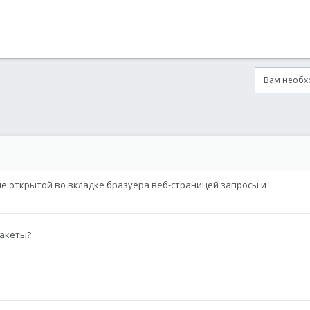
Вам необхо
онная почта
сылка
 открытой во вкладке бразуера веб-страницей запросы и
пакеты?