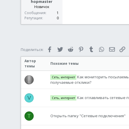
hopmaster
Новичок
Сообщения
1
Репутация
0
Facebook
Twitter
Reddit
Pinterest
Tumblr
WhatsApp
Электр
С
Поделиться:
Автор
Похожие темы
темы
Как мониторить посылаемые
Сеть, интернет
получаемые отклики?
V
Как отлавливать сетевые 
Сеть, интернет
T
Открыть папку "Сетевые подключения"