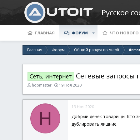
Русское с
ГЛАВНАЯ
ФОРУМ
ЧТО НОВОГО
Главная
Форум
Общий раздел по AutoIt
Авто
Сетевые запросы 
Сеть, интернет
А
Д
hopmaster
19 Ноя 2020
в
а
т
т
о
а
19 Ноя 2020
р
н
H
т
а
Добрый денёк товарищи! Кто зна
е
ч
дублировать лишние.
м
а
ы
л
а