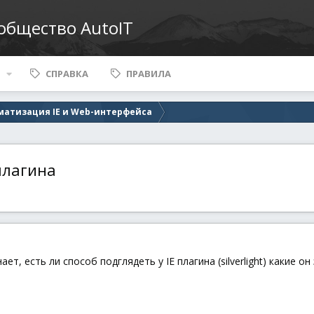
ообщество AutoIT
СПРАВКА
ПРАВИЛА
матизация IE и Web-интерфейса
плагина
ет, есть ли способ подглядеть у IE плагина (silverlight) какие 